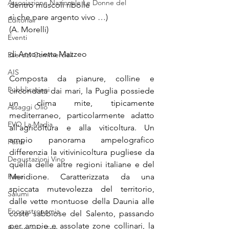
Associazione Nazionale Le Donne del
dentro muscoli ribolle
sì che pare argento vivo …)
Editoriali
(A. Morelli)
Eventi
di Antonietta Mazzeo
Esercizi Commerciali
AIS
Composta da pianure, colline e 
Pubblicazioni
circondata dai mari, la Puglia possiede 
un clima mite, tipicamente 
Assaggi Olio
mediterraneo, particolarmente adatto 
EVO La Madia
all'agricoltura e alla viticoltura. Un 
ampio panorama ampelografico 
Pasta
differenzia la vitivinicoltura pugliese da 
Degustazioni Vino
quella delle altre regioni italiane e del 
Pane
Meridione. Caratterizzata da una 
spiccata mutevolezza del territorio, 
Salumi
dalle vette montuose della Daunia alle 
Enogastronomia
coste sabbiose del Salento, passando 
per ampie e assolate zone collinari, la 
Recensioni Vino