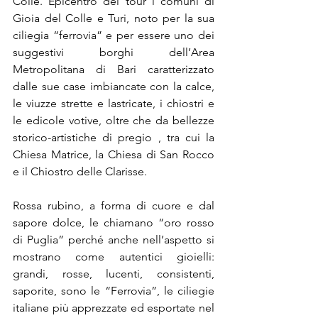
Colle. Epicentro del tour i comuni di 
Gioia del Colle e Turi, noto per la sua 
ciliegia “ferrovia” e per essere uno dei 
suggestivi borghi dell’Area 
Metropolitana di Bari caratterizzato 
dalle sue case imbiancate con la calce, 
le viuzze strette e lastricate, i chiostri e 
le edicole votive, oltre che da bellezze 
storico-artistiche di pregio , tra cui la 
Chiesa Matrice, la Chiesa di San Rocco 
e il Chiostro delle Clarisse.
Rossa rubino, a forma di cuore e dal 
sapore dolce, le chiamano “oro rosso 
di Puglia” perché anche nell’aspetto si 
mostrano come autentici gioielli: 
grandi, rosse, lucenti, consistenti, 
saporite, sono le “Ferrovia”, le ciliegie 
italiane più apprezzate ed esportate nel 