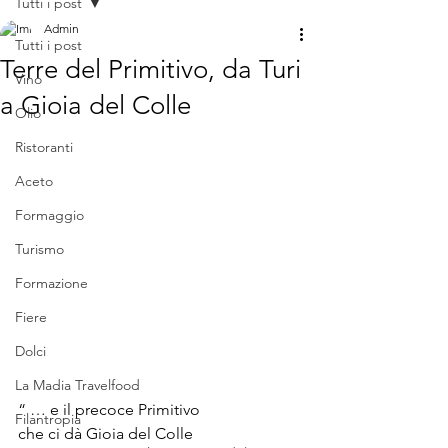
Tutti i post
Admin
Tutti i post
Terre del Primitivo, da Turi
Vino
a Gioia del Colle
Olio
Ristoranti
Aceto
Formaggio
Turismo
Formazione
Fiere
Dolci
La Madia Travelfood
“ … e il precoce Primitivo
Filantropia
che ci dà Gioia del Colle