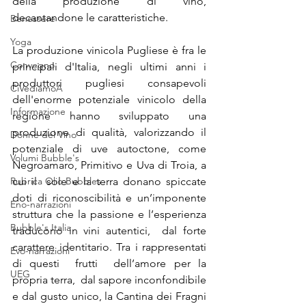
della produzione di vino, 
decantandone le caratteristiche.
Benessere
Yoga
La produzione vinicola Pugliese è fra le 
Convegno
principali d'Italia, negli ultimi anni i 
produttori pugliesi consapevoli 
CiVediamoA
dell'enorme potenziale vinicolo della 
Informazione
regione hanno sviluppato una 
produzione di qualità, valorizzando il 
Donne del Vino
potenziale di uve autoctone, come 
Volumi Bubble's
Negroamaro, Primitivo e Uva di Troia, a 
Rubrica Olio Bubbles
cui il  sole e la terra donano spiccate 
doti di riconoscibilità e un’imponente 
Eno-narrazioni
struttura che la passione e l’esperienza 
Bubble's Italia
traducono in vini autentici,  dal forte 
carattere identitario. Tra i rappresentati 
Evo-narrazioni
di questi  frutti  dell’amore per la 
UEG
propria terra,  dal sapore inconfondibile 
e dal gusto unico, la Cantina dei Fragni  