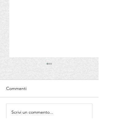
Zorzettig
Commenti
Scrivi un commento...
Emilia Romagna 
da mangiare 202
Olio Extra Vergin