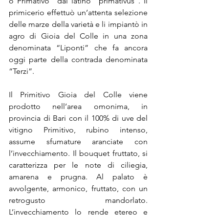
o Primativo” dal latino “primativus”. Il 
primicerio effettuò un’attenta selezione 
delle marze della varietà e li impiantò in 
agro di Gioia del Colle in una zona 
denominata “Liponti” che fa ancora 
oggi parte della contrada denominata 
“Terzi”.
Il Primitivo Gioia del Colle viene 
prodotto nell’area omonima, in 
provincia di Bari con il 100% di uve del 
vitigno Primitivo, rubino intenso, 
assume sfumature aranciate con 
l’invecchiamento. Il bouquet fruttato, si 
caratterizza per le note di ciliegia, 
amarena e prugna. Al palato è 
avvolgente, armonico, fruttato, con un 
retrogusto mandorlato. 
L’invecchiamento lo rende etereo e 