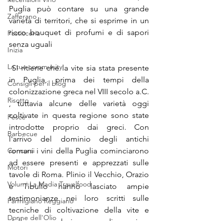
Puglia può contare su una grande 
Zafferano
varietà di territori, che si esprime in un 
ricco bouquet di profumi e di sapori 
Pasticceria
senza uguali
Inizia
La tua community
 Si ritiene che la vite sia stata presente 
in Puglia, prima dei tempi della 
Consigli per il blog
colonizzazione greca nel VIII secolo a.C. 
Risotto
, tuttavia alcune delle varietà oggi 
coltivate in questa regione sono state 
Pesce
introdotte proprio dai greci. Con 
Barbecue
l'arrivo del dominio degli antichi 
Concorsi
romani i vini della Puglia cominciarono 
ad essere presenti e apprezzati sulle 
Motori
tavole di Roma. Plinio il Vecchio, Orazio 
Volumi La Madia Travelfood
e Tibullo hanno lasciato ampie 
testimonianze nei loro scritti sulle 
Parmigiano Reggiano
tecniche di coltivazione della vite e 
Donne dell'Olio