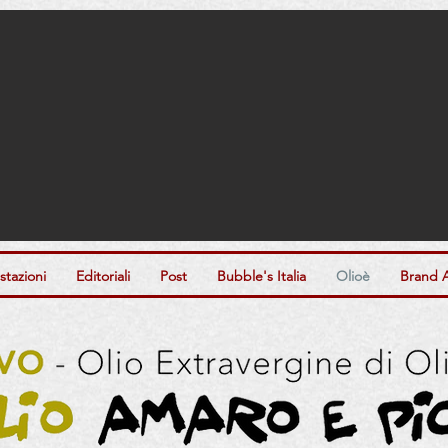
tazioni
Editoriali
Post
Bubble's Italia
Olioè
Brand 