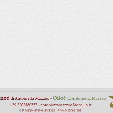
inoé
Ol
ioè
di Antonietta Maz
zeo -
di Antonietta Mazzeo
+39 3203460557 -
antoniettamazzeo@virgilio.it
C.F. MZZNNT59H42M138S - P.IVA 04054851201