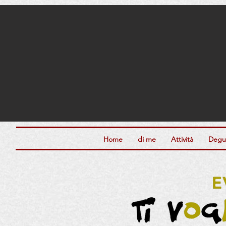
Home
di me
Attività
Degus