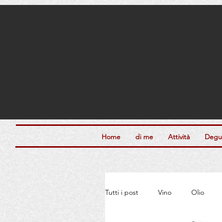
Home
di me
Attività
Degus
Tutti i post
Vino
Olio