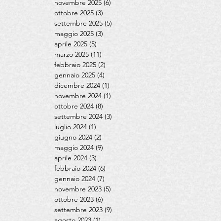
novembre 2025
(6)
6 post
ottobre 2025
(3)
3 post
settembre 2025
(5)
5 post
maggio 2025
(3)
3 post
aprile 2025
(5)
5 post
marzo 2025
(11)
11 post
febbraio 2025
(2)
2 post
gennaio 2025
(4)
4 post
dicembre 2024
(1)
1 post
novembre 2024
(1)
1 post
ottobre 2024
(8)
8 post
settembre 2024
(3)
3 post
luglio 2024
(1)
1 post
giugno 2024
(2)
2 post
maggio 2024
(9)
9 post
aprile 2024
(3)
3 post
febbraio 2024
(6)
6 post
gennaio 2024
(7)
7 post
novembre 2023
(5)
5 post
ottobre 2023
(6)
6 post
settembre 2023
(9)
9 post
agosto 2023
(1)
1 post