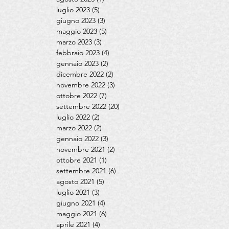
luglio 2023
(5)
5 post
giugno 2023
(3)
3 post
maggio 2023
(5)
5 post
marzo 2023
(3)
3 post
febbraio 2023
(4)
4 post
gennaio 2023
(2)
2 post
dicembre 2022
(2)
2 post
novembre 2022
(3)
3 post
ottobre 2022
(7)
7 post
settembre 2022
(20)
20 post
luglio 2022
(2)
2 post
marzo 2022
(2)
2 post
gennaio 2022
(3)
3 post
novembre 2021
(2)
2 post
ottobre 2021
(1)
1 post
settembre 2021
(6)
6 post
agosto 2021
(5)
5 post
luglio 2021
(3)
3 post
giugno 2021
(4)
4 post
maggio 2021
(6)
6 post
aprile 2021
(4)
4 post