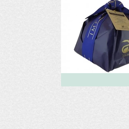
Fiere
Dolci
La Madia
Editoriali
Eventi
Ese
EVO La Madia
Pasta
Recensioni Vino
Zafferan
Consigli per il blog