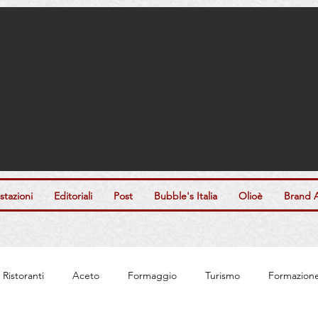
tazioni
Editoriali
Post
Bubble's Italia
Olioè
Brand 
Ristoranti
Aceto
Formaggio
Turismo
Formazion