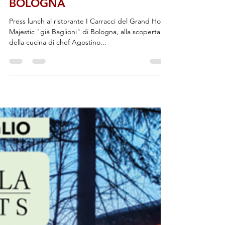
DINING DEL GRAND HOTEL
MAJESTIC “GIÀ BAGLIONI” DI
BOLOGNA
Press lunch al ristorante I Carracci del Grand Hotel
Majestic "già Baglioni" di Bologna, alla scoperta
della cucina di chef Agostino...