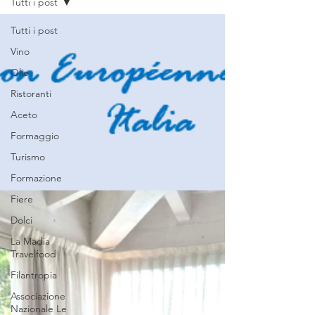
Tutti i post
Tutti i post
Vino
Olio
Ristoranti
Aceto
Formaggio
Turismo
Formazione
Fiere
Dolci
La Madia
Travelfood
Filantropia
Associazione
Nazionale Le