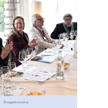
Donne del
Editoriali
Eventi
Esercizi
Commerciali
AIS
Pubblicazioni
Assaggi Olio
EVO La
Madia
Pasta
Degustazioni
Vino
Pane
Salumi
Enogastronomia