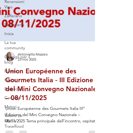
Recensioni
Vino
Zafferano
Pasticceria
Inizia
La tua
community
Consigli per il
blog
Antonietta Mazzeo
23 nov 2025
Risotto
Pesce
Union Européenne des
Barbecue
Gourmets Italia - III Edizione
Concorsi
del Mini Convegno Nazionale
Motori
– 08/11/2025
Volumi La
Union Européenne des Gourmets Italia III°
Madia
Edizione del Mini Convegno Nazionale –
Travelfood
08/11/2025 Tema principale dell’incontro, ospitato