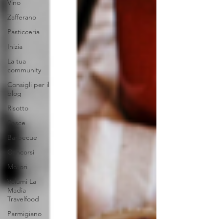
Vino
Zafferano
Pasticceria
Inizia
La tua
community
Consigli per il
blog
Risotto
Pesce
Barbecue
Concorsi
Motori
Volumi La
Madia
Travelfood
Parmigiano