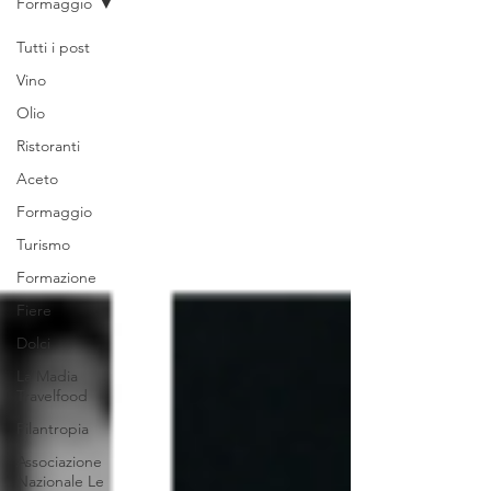
Formaggio
Tutti i post
Vino
Olio
Ristoranti
Aceto
Formaggio
Turismo
Formazione
Fiere
Dolci
La Madia
Travelfood
Filantropia
Associazione
Nazionale Le