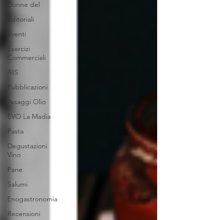
Donne del
Editoriali
Eventi
Esercizi
Commerciali
AIS
Pubblicazioni
Assaggi Olio
EVO La Madia
Pasta
Degustazioni
Vino
Pane
Salumi
Enogastronomia
Recensioni