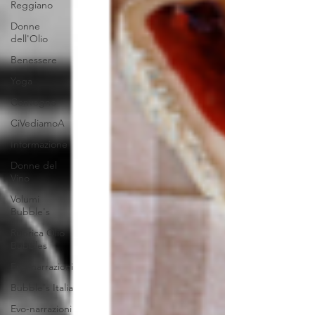
Reggiano
Donne
dell'Olio
Benessere
Yoga
Convegno
CiVediamoA
Informazione
Donne del
Vino
Volumi
Bubble's
Rubrica Olio
Bubbles
Eno-narrazioni
Bubble's Italia
Evo-narrazioni