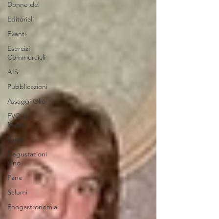
Donne del
Editoriali
Eventi
Esercizi
Commerciali
AIS
Pubblicazioni
Assaggi Olio
EVO La
Madia
Pasta
Degustazioni
Vino
Pane
Salumi
Enogastronomia