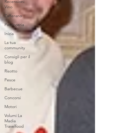
Recensioni
Vino
Zafferano
Pasticceria
Inizia
La tua
community
Consigli per il
blog
Risotto
Pesce
Barbecue
Concorsi
Motori
Volumi La
Madia
Travelfood