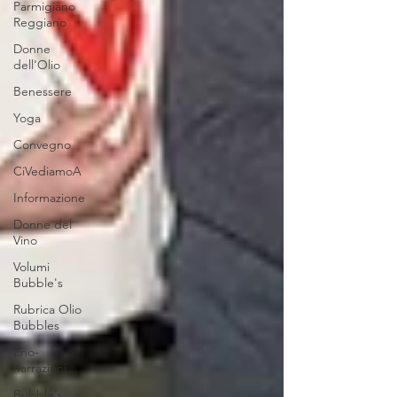
Parmigiano
Reggiano
Donne
dell'Olio
Benessere
Yoga
Convegno
CiVediamoA
Informazione
Donne del
Vino
Volumi
Bubble's
Rubrica Olio
Bubbles
Eno-
narrazioni
Bubble's