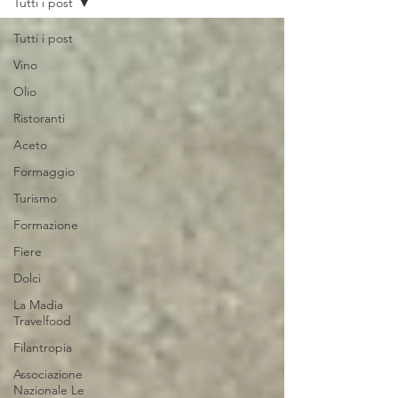
Tutti i post
Tutti i post
Vino
Olio
Ristoranti
Aceto
Formaggio
Turismo
Formazione
Fiere
Dolci
La Madia
Travelfood
Filantropia
Associazione
Nazionale Le