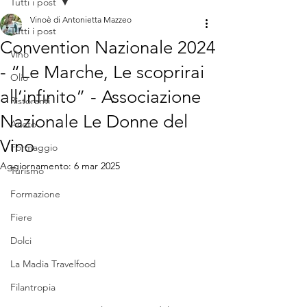
Tutti i post
Vinoè di Antonietta Mazzeo
Tutti i post
Convention Nazionale 2024
Vino
- “Le Marche, Le scoprirai
Olio
all’infinito” - Associazione
Ristoranti
Nazionale Le Donne del
Aceto
Vino
Formaggio
Aggiornamento:
6 mar 2025
Turismo
Formazione
Fiere
Dolci
La Madia Travelfood
Filantropia