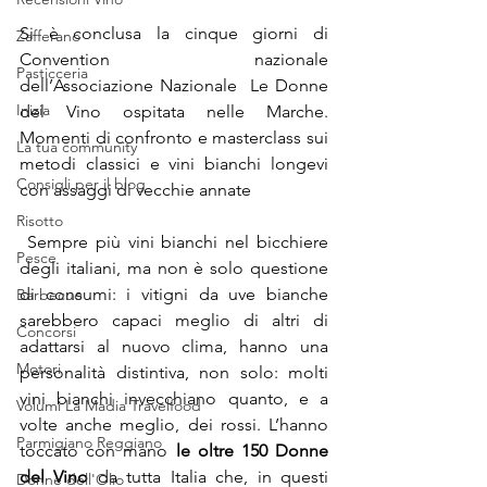
Si è conclusa la cinque giorni di 
Zafferano
Convention nazionale 
Pasticceria
dell’Associazione Nazionale  Le Donne 
Inizia
del Vino ospitata nelle Marche. 
Momenti di confronto e masterclass sui 
La tua community
metodi classici e vini bianchi longevi 
Consigli per il blog
con assaggi di vecchie annate 
Risotto
 Sempre più vini bianchi nel bicchiere 
Pesce
degli italiani, ma non è solo questione 
di consumi: i vitigni da uve bianche 
Barbecue
sarebbero capaci meglio di altri di 
Concorsi
adattarsi al nuovo clima, hanno una 
Motori
personalità distintiva, non solo: molti 
vini bianchi invecchiano quanto, e a 
Volumi La Madia Travelfood
volte anche meglio, dei rossi. L’hanno 
Parmigiano Reggiano
toccato con mano 
le oltre 150 Donne 
del Vino
 da tutta Italia che, in questi 
Donne dell'Olio