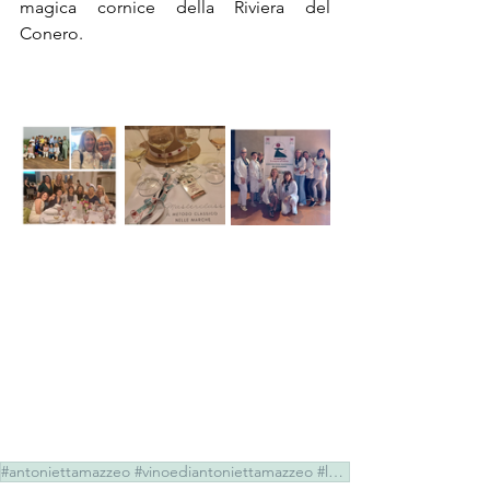
magica cornice della Riviera del 
Conero.
#antoniettamazzeo #vinoediantoniettamazzeo #ledonnedelvino #donnedelvino #womenofwine #donnevinocul