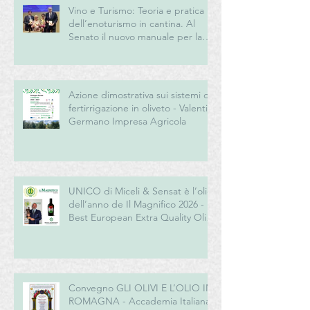
Vino e Turismo: Teoria e pratica
dell’enoturismo in cantina. Al
Senato il nuovo manuale per la
“New Generation” del turismo
del vino italiano
Azione dimostrativa sui sistemi di
fertirrigazione in oliveto - Valentini
Germano Impresa Agricola
UNICO di Miceli & Sensat è l’olio
dell’anno de Il Magnifico 2026 -
Best European Extra Quality Olive
Oil Award
Convegno GLI OLIVI E L’OLIO IN
ROMAGNA - Accademia Italiana