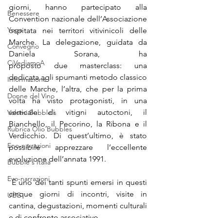
giorni, hanno partecipato alla 
Benessere
Convention nazionale dell’Associazione 
Yoga
ospitata nei territori vitivinicoli delle 
Marche. La delegazione, guidata da 
Convegno
Daniela Sorana, ha 
CiVediamoA
proposto due masterclass: una 
dedicata agli spumanti metodo classico 
Informazione
delle Marche, l’altra, che per la prima 
Donne del Vino
volta ha visto protagonisti, in una 
verticale di vitigni autoctoni, il 
Volumi Bubble's
Bianchello, il Pecorino, la Ribona e il 
Rubrica Olio Bubbles
Verdicchio. Di quest’ultimo, è stato 
Eno-narrazioni
possibile apprezzare l’eccellente 
evoluzione dell’annata 1991.
Bubble's Italia
Evo-narrazioni
 È uno dei tanti spunti emersi in questi 
cinque giorni di incontri, visite in 
UEG
cantina, degustazioni, momenti culturali 
e di confronto associativo. 