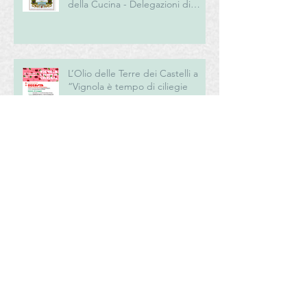
della Cucina - Delegazioni di
Romagna e Centro Studi
Romagna
L’Olio delle Terre dei Castelli a
“Vignola è tempo di ciliegie
2026”
Archivio
luglio 2026
(3)
3 post
giugno 2026
(3)
3 post
maggio 2026
(4)
4 post
aprile 2026
(4)
4 post
marzo 2026
(8)
8 post
febbraio 2026
(2)
2 post
dicembre 2025
(4)
4 post
novembre 2025
(6)
6 post