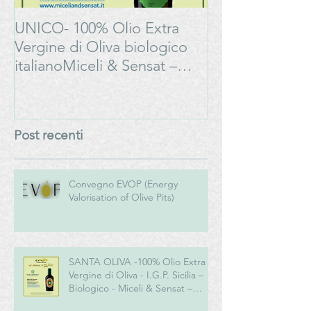
UNICO- 100% Olio Extra
Bonarda Oltrep
Vergine di Oliva biologico
Progetto
italianoMiceli & Sensat –
#LAMOSSAPE
Azienda Agricola Biologica
Post recenti
Convegno EVOP (Energy
Valorisation of Olive Pits)
SANTA OLIVA -100% Olio Extra
Vergine di Oliva - I.G.P. Sicilia –
Biologico - Miceli & Sensat –
Azienda Agricola Biologica