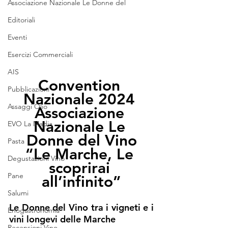
Associazione Nazionale Le Donne del
Editoriali
Eventi
Esercizi Commerciali
AIS
Convention 
Pubblicazioni
Nazionale 2024 
Assaggi Olio
Associazione 
Nazionale Le 
EVO La Madia
Donne del Vino
Pasta
“Le Marche, Le 
Degustazioni Vino
scoprirai 
Pane
all’infinito”
Salumi
Le Donne del Vino tra i vigneti e i 
Enogastronomia
vini longevi delle Marche
Recensioni Vino