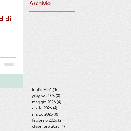
Archivio
l
di
m
luglio 2026
(3)
3 post
giugno 2026
(3)
3 post
maggio 2026
(4)
4 post
aprile 2026
(4)
4 post
marzo 2026
(8)
8 post
febbraio 2026
(2)
2 post
dicembre 2025
(4)
4 post