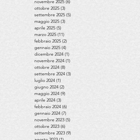
novembre 2025
(6)
6 post
ottobre 2025
(3)
3 post
settembre 2025
(5)
5 post
maggio 2025
(3)
3 post
aprile 2025
(5)
5 post
marzo 2025
(11)
11 post
febbraio 2025
(2)
2 post
gennaio 2025
(4)
4 post
dicembre 2024
(1)
1 post
novembre 2024
(1)
1 post
ottobre 2024
(8)
8 post
settembre 2024
(3)
3 post
luglio 2024
(1)
1 post
giugno 2024
(2)
2 post
maggio 2024
(9)
9 post
aprile 2024
(3)
3 post
febbraio 2024
(6)
6 post
gennaio 2024
(7)
7 post
novembre 2023
(5)
5 post
ottobre 2023
(6)
6 post
settembre 2023
(9)
9 post
agosto 2023
(1)
1 post