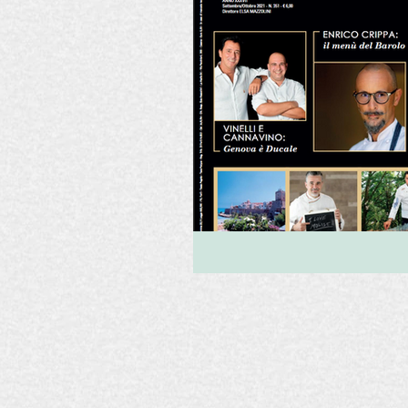
Fiere
Dolci
La Madia
Editoriali
Eventi
Ese
EVO La Madia
Pasta
Recensioni Vino
Zafferan
Consigli per il blog