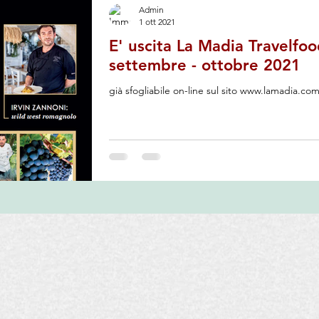
Admin
 Travelfood
Filantropia
Associazione Nazionale Le Donne de
1 ott 2021
E' uscita La Madia Travelfood 
settembre - ottobre 2021
rcizi Commerciali
AIS
Pubblicazioni
Assaggi Olio
già sfogliabile on-line sul sito www.lamadia.co
Degustazioni Vino
Pane
Salumi
Enogastronomia
o
Pasticceria
Inizia
La tua community