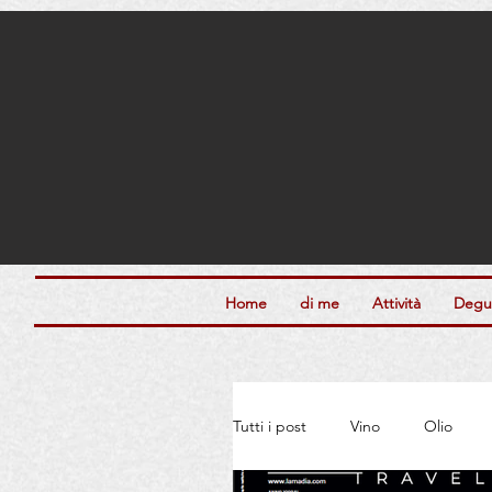
Home
di me
Attività
Degus
Tutti i post
Vino
Olio