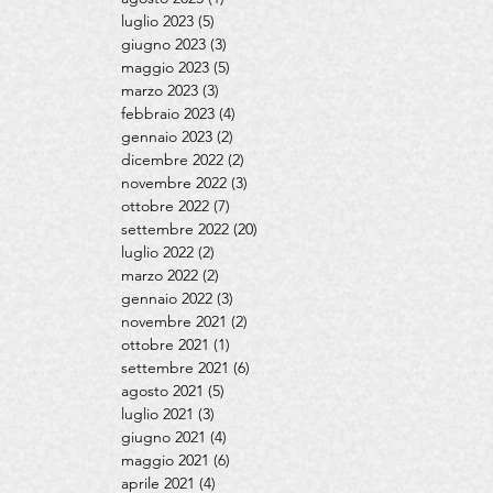
luglio 2023
(5)
5 post
giugno 2023
(3)
3 post
maggio 2023
(5)
5 post
marzo 2023
(3)
3 post
febbraio 2023
(4)
4 post
gennaio 2023
(2)
2 post
dicembre 2022
(2)
2 post
novembre 2022
(3)
3 post
ottobre 2022
(7)
7 post
settembre 2022
(20)
20 post
luglio 2022
(2)
2 post
marzo 2022
(2)
2 post
gennaio 2022
(3)
3 post
novembre 2021
(2)
2 post
ottobre 2021
(1)
1 post
settembre 2021
(6)
6 post
agosto 2021
(5)
5 post
luglio 2021
(3)
3 post
giugno 2021
(4)
4 post
maggio 2021
(6)
6 post
aprile 2021
(4)
4 post