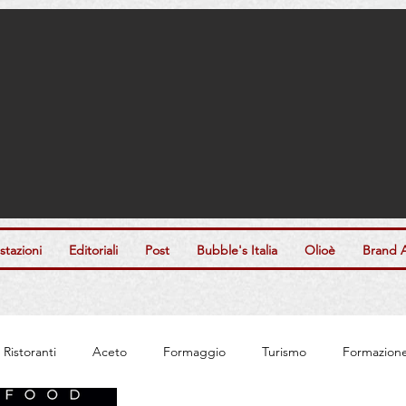
tazioni
Editoriali
Post
Bubble's Italia
Olioè
Brand 
Ristoranti
Aceto
Formaggio
Turismo
Formazion