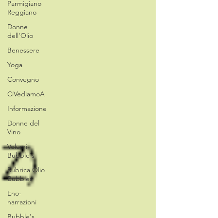
Parmigiano
Reggiano
Donne
dell'Olio
Benessere
Yoga
Convegno
CiVediamoA
Informazione
Donne del
Vino
Volumi
Bubble's
Rubrica Olio
Bubbles
Eno-
narrazioni
Bubble's