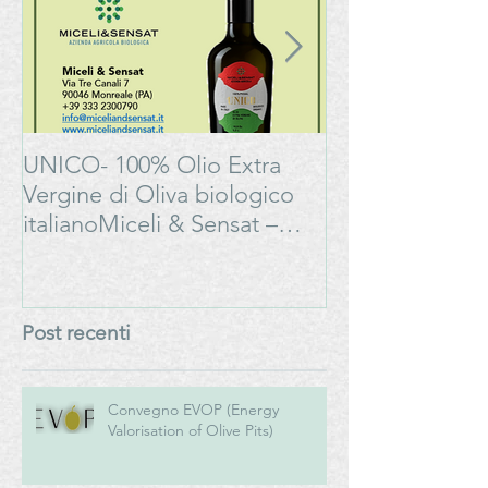
UNICO- 100% Olio Extra
Bonarda Oltrep
Vergine di Oliva biologico
Progetto
italianoMiceli & Sensat –
#LAMOSSAPE
Azienda Agricola Biologica
Post recenti
Convegno EVOP (Energy
Valorisation of Olive Pits)