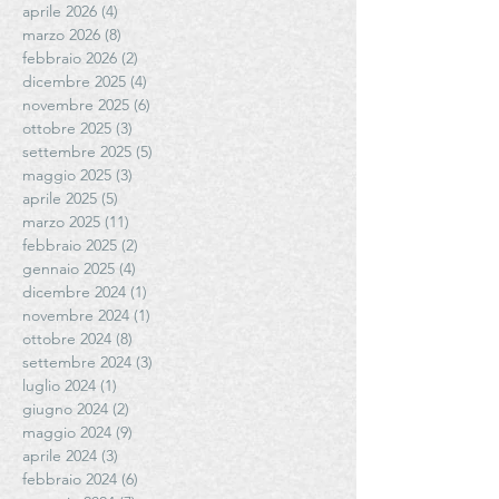
aprile 2026
(4)
4 post
marzo 2026
(8)
8 post
febbraio 2026
(2)
2 post
dicembre 2025
(4)
4 post
novembre 2025
(6)
6 post
ottobre 2025
(3)
3 post
settembre 2025
(5)
5 post
maggio 2025
(3)
3 post
aprile 2025
(5)
5 post
marzo 2025
(11)
11 post
febbraio 2025
(2)
2 post
gennaio 2025
(4)
4 post
dicembre 2024
(1)
1 post
novembre 2024
(1)
1 post
ottobre 2024
(8)
8 post
settembre 2024
(3)
3 post
luglio 2024
(1)
1 post
giugno 2024
(2)
2 post
maggio 2024
(9)
9 post
aprile 2024
(3)
3 post
febbraio 2024
(6)
6 post