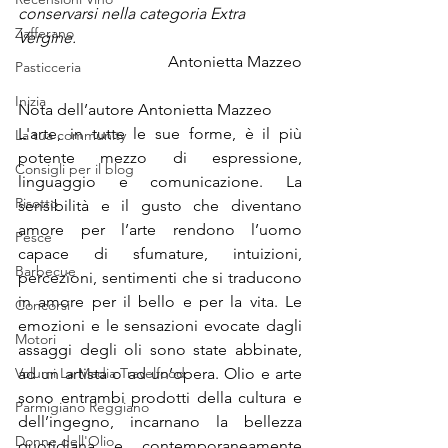
conservarsi nella categoria Extra 
Zafferano
Vergine.
Antonietta Mazzeo
Pasticceria
Inizia
Nota dell’autore Antonietta Mazzeo
L'arte, in tutte le sue forme, è il più 
La tua community
potente mezzo di espressione, 
Consigli per il blog
linguaggio e comunicazione. La 
Risotto
sensibilità e il gusto che diventano 
amore per l’arte rendono l’uomo 
Pesce
capace di sfumature, intuizioni, 
Barbecue
percezioni, sentimenti che si traducono 
in amore per il bello e per la vita. Le 
Concorsi
emozioni e le sensazioni evocate dagli 
Motori
assaggi degli oli sono state abbinate, 
Volumi La Madia Travelfood
ad un artista o ad un’opera. Olio e arte 
sono entrambi prodotti della cultura e 
Parmigiano Reggiano
dell’ingegno, incarnano la bellezza 
Donne dell'Olio
quotidiana e contemporaneamente 