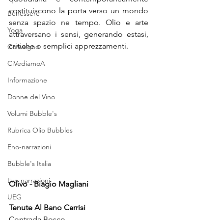
costituiscono la porta verso un mondo 
Benessere
senza spazio ne tempo. Olio e arte 
Yoga
attraversano i sensi, generando estasi, 
critiche o semplici apprezzamenti.
Convegno
CiVediamoA
Informazione
Donne del Vino
Volumi Bubble's
Rubrica Olio Bubbles
Eno-narrazioni
Bubble's Italia
Evo-narrazioni
Olivo - Biagio Magliani
UEG
Tenute Al Bano Carrisi
Contrada Bosco