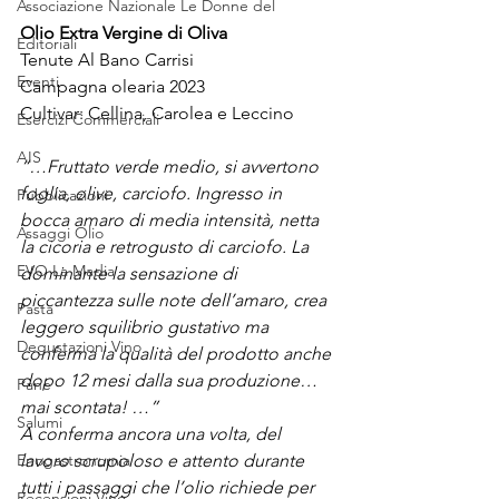
Associazione Nazionale Le Donne del
Olio Extra Vergine di Oliva
Editoriali
Tenute Al Bano Carrisi
Eventi
Campagna olearia 2023
Cultivar: Cellina, Carolea e Leccino
Esercizi Commerciali
AIS
“…Fruttato verde medio, si avvertono 
foglia, olive, carciofo. Ingresso in 
Pubblicazioni
bocca amaro di media intensità, netta 
Assaggi Olio
la cicoria e retrogusto di carciofo. La 
EVO La Madia
dominante la sensazione di 
piccantezza sulle note dell’amaro, crea 
Pasta
leggero squilibrio gustativo ma 
Degustazioni Vino
conferma la qualità del prodotto anche 
dopo 12 mesi dalla sua produzione… 
Pane
mai scontata! …”
Salumi
A conferma ancora una volta, del 
Enogastronomia
lavoro scrupoloso e attento durante 
tutti i passaggi che l’olio richiede per 
Recensioni Vino