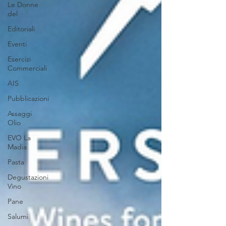
Le Donne
del
Editoriali
Eventi
Esercizi
Commerciali
AIS
Pubblicazioni
Assaggi
Olio
EVO La
Madia
Pasta
Degustazioni
Vino
Pane
Salumi