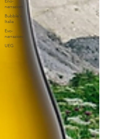
Eno-
narrazioni
Bubble's
Italia
Evo-
narrazioni
UEG