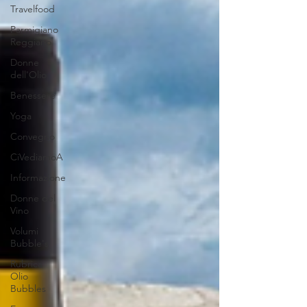
Travelfood
Parmigiano
Reggiano
Donne
dell'Olio
Benessere
Yoga
Convegno
CiVediamoA
Informazione
Donne del
Vino
Volumi
Bubble's
Rubrica
Olio
Bubbles