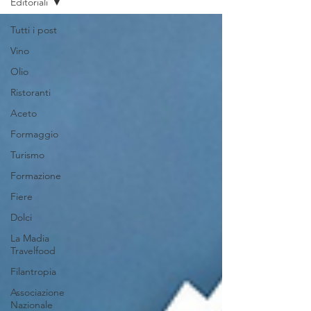
Editoriali
Tutti i post
Vino
Olio
Ristoranti
Aceto
Formaggio
Turismo
Formazione
Fiere
Dolci
La Madia
Travelfood
Filantropia
Associazione
Nazionale