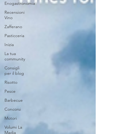
Enogastronomia
Recensioni
Vino
Zafferano
Pasticceria
Inizia
La tua
community
Consigli
per il blog
Risotto
Pesce
Barbecue
Concorsi
Motori
Volumi La
Madia