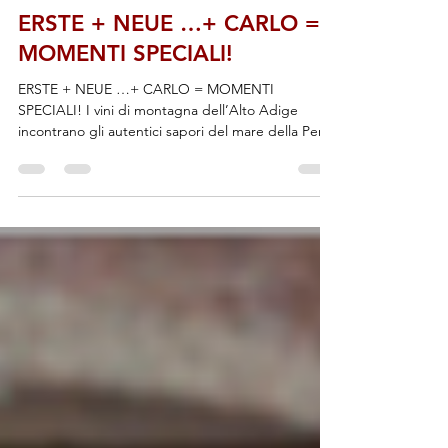
Vinoè di Antonietta Mazzeo
25 mag 2024
ERSTE + NEUE …+ CARLO =
MOMENTI SPECIALI!
ERSTE + NEUE …+ CARLO = MOMENTI
SPECIALI! I vini di montagna dell’Alto Adige
incontrano gli autentici sapori del mare della Perla
Verde dell'Adriatico di Antonietta Mazzeo ERSTE +
NEUE, uno dei rappresentati più rilevanti della
storia vitivinicola, del territorio di Caldaro e
dell’’Alto Adige, ha presentato, le annate 2022 e
2021 dei vini della linea Puntay, presso il ristorante
Carlo, luogo simbolo della ristorazione Riccionese,
(rinomato per il pesce fresco di prima qual