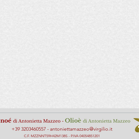
inoé
Ol
ioè
di Antonietta Maz
zeo -
di Antonietta Mazzeo
+39 3203460557 -
antoniettamazzeo@virgilio.it
C.F. MZZNNT59H42M138S - P.IVA 04054851201