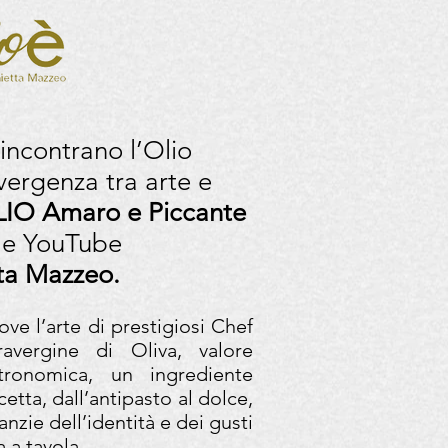
 incontrano l’Olio
vergenza tra arte e
LIO Amaro e Piccante
ale YouTube
tta Mazzeo.
ve l’arte di prestigiosi Chef
travergine di Oliva, valore
tronomica, un ingrediente
cetta, dall’antipasto al dolce,
anzie dell’identità e dei gusti
a a tavola