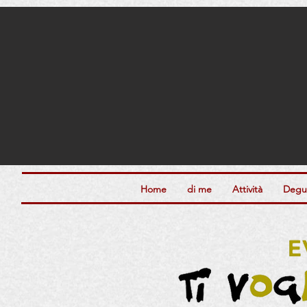
Home
di me
Attività
Degus