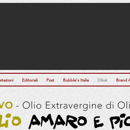
tazioni
Editoriali
Post
Bubble's Italia
Olioè
Brand 