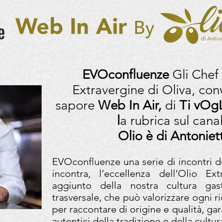
EVOconfluenze
Gli Chef
Extravergine di Oliva, con
sapore
Web In Air,
di
Ti vOg
l
a rubrica sul can
Olio è di Antonie
EVOconfluenze una serie di incontri do
incontra, l’eccellenza dell’Olio Ex
aggiunto della nostra cultura gas
trasversale, che può valorizzare ogni ri
per raccontare di origine e qualità, gar
autentici della tradizione e della cultur