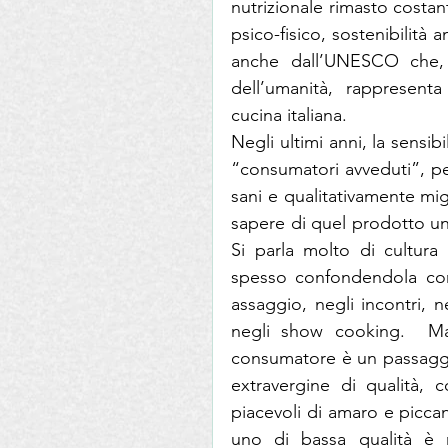
nutrizionale rimasto costan
psico-fisico, sostenibilità 
anche dall’UNESCO che, n
dell’umanità, rappresent
cucina italiana.
Negli ultimi anni, la sensibi
“consumatori avveduti”, pe
sani e qualitativamente mig
sapere di quel prodotto unic
Si parla molto di cultura
spesso confondendola con l
assaggio, negli incontri, n
negli show cooking.  Ma 
consumatore è un passaggi
extravergine di qualità, c
piacevoli di amaro e piccan
uno di bassa qualità è 