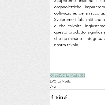
Scopriremo insieme i comp
organolettiche, imparerem
coltivazione, della raccolta,
Sveleremo i falsi miti che a
e che talvolta, ingiustam
questo prodotto significa 
che ne minano l’integrità, d
nostra tavola.
Olioè
EVO La Madia 333
EVO La Madia
Olio