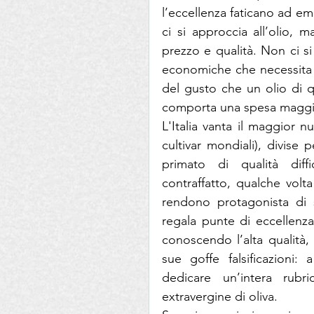
l’eccellenza faticano ad e
ci si approccia all’olio, m
prezzo e qualità. Non ci s
economiche che necessita l
del gusto che un olio di q
comporta una spesa maggi
L'Italia vanta il maggior n
cultivar mondiali), divise
primato di qualità diffi
contraffatto, qualche volt
rendono protagonista di sc
regala punte di eccellenza
conoscendo l’alta qualità, 
sue goffe falsificazioni
dedicare un’intera rubri
extravergine di oliva.