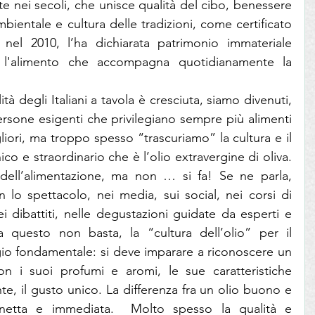
te nei secoli, che unisce qualità del cibo, benessere 
ambientale e cultura delle tradizioni, come certificato 
el 2010, l’ha dichiarata patrimonio immateriale 
a l'alimento che accompagna quotidianamente la 
lità degli Italiani a tavola è cresciuta, siamo divenuti, 
rsone esigenti che privilegiano sempre più alimenti 
liori, ma troppo spesso “trascuriamo” la cultura e il 
o e straordinario che è l’olio extravergine di oliva. 
 dell’alimentazione, ma non … si fa! Se ne parla, 
o spettacolo, nei media, sui social, nei corsi di 
ei dibattiti, nelle degustazioni guidate da esperti e 
questo non basta, la “cultura dell’olio” per il 
o fondamentale: si deve imparare a riconoscere un 
on i suoi profumi e aromi, le sue caratteristiche 
te, il gusto unico. La differenza fra un olio buono e 
netta e immediata.  Molto spesso la qualità e 