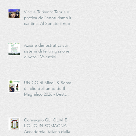
Vino e Turismo: Teoria e
pratica dell’enoturismo in
cantina. Al Senato il nuovo
manuale per la “New
Generation” del turismo
del vino italiano
Azione dimostrativa sui
sistemi di fertirrigazione in
oliveto - Valentini
Germano Impresa
Agricola
UNICO di Miceli & Sensat
è l’olio dell’anno de Il
Magnifico 2026 - Best
European Extra Quality
Olive Oil Award
Convegno GLI OLIVI E
L’OLIO IN ROMAGNA -
Accademia Italiana della