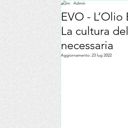
Admin
Formazione
Fiere
D
EVO - L’Olio 
La cultura de
Associazione Nazionale Le Don
necessaria
Esercizi Commerciali
AIS
Aggiornamento:
23 lug 2022
EVO La Madia
Pasta
Enogastronomia
Recensio
La tua community
Consigl