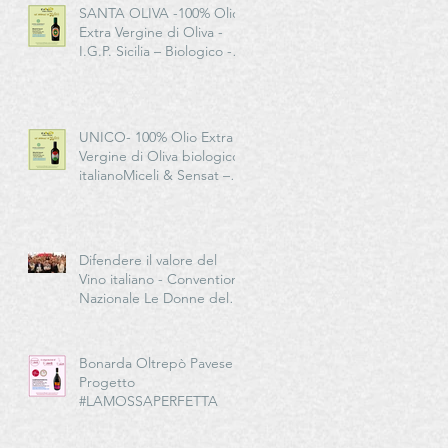
SANTA OLIVA -100% Olio
Extra Vergine di Oliva -
I.G.P. Sicilia – Biologico -
Miceli & Sensat – Azienda
Agricola Biologica
UNICO- 100% Olio Extra
Vergine di Oliva biologico
italianoMiceli & Sensat –
Azienda Agricola Biologica
Difendere il valore del
Vino italiano - Convention
Nazionale Le Donne del
Vino in EMILIA-
ROMAGNA
Bonarda Oltrepò Pavese -
Progetto
#LAMOSSAPERFETTA