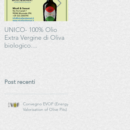
UNICO- 100% Olio
Bonarda Oltrepò
Extra Vergine di Oliva
Pavese - Progetto
biologico
#LAMOSSAPERFETT
italianoMiceli & Sensat
– Azienda Agricola
Biologica
Post recenti
Convegno EVOP (Energy
Valorisation of Olive Pits)