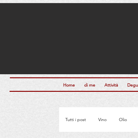
Home
di me
Attività
Degus
Tutti i post
Vino
Olio