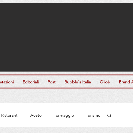
tazioni
Editoriali
Post
Bubble's Italia
Olioè
Brand 
Ristoranti
Aceto
Formaggio
Turismo