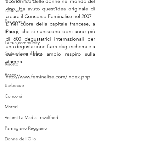
economico delle donne nel mondo del 
vino. Ha avuto quest'idea originale di 
Zafferano
creare il Concorso Feminalise nel 2007
Pasticceria
È nel cuore della capitale francese, a 
Parigi, che si riuniscono ogni anno più 
Inizia
di 600 degustatrici internazionali per 
La tua community
una degustazione fuori dagli schemi e a 
Consigli per il blog
cui viene dato ampio respiro sulla 
stampa.
Risotto
Pesce
http://www.feminalise.com/index.php
Barbecue
Concorsi
Motori
Volumi La Madia Travelfood
Parmigiano Reggiano
Donne dell'Olio