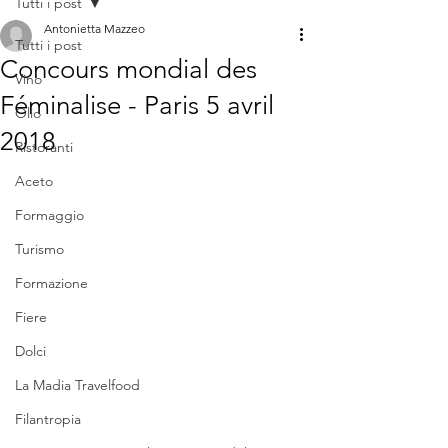
Tutti i post
Antonietta Mazzeo
Tutti i post
Concours mondial des
Vino
Féminalise - Paris 5 avril
Olio
2018
Ristoranti
Aceto
Formaggio
Turismo
Formazione
Fiere
Dolci
La Madia Travelfood
Filantropia