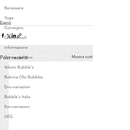
Benessere
Yoga
Eventi
Convegno
CiVediamoA
Informazione
Mostra tutti
Post recenti
Donne del Vino
Volumi Bubble's
Rubrica Olio Bubbles
Eno-narrazioni
Bubble's Italia
Evo-narrazioni
UEG