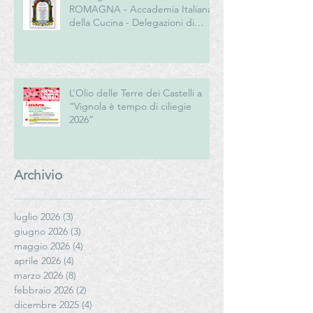
ROMAGNA - Accademia Italiana
della Cucina - Delegazioni di
Romagna e Centro Studi
Romagna
L’Olio delle Terre dei Castelli a
“Vignola è tempo di ciliegie
2026”
Archivio
luglio 2026
(3)
3 post
giugno 2026
(3)
3 post
maggio 2026
(4)
4 post
aprile 2026
(4)
4 post
marzo 2026
(8)
8 post
febbraio 2026
(2)
2 post
dicembre 2025
(4)
4 post