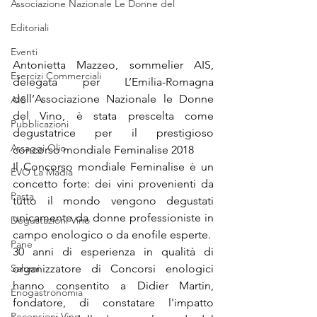
Associazione Nazionale Le Donne del
Editoriali
Eventi
Antonietta Mazzeo, sommelier AIS, 
Esercizi Commerciali
delegata per L’Emilia-Romagna 
dell’Associazione Nazionale le Donne 
AIS
del Vino, è stata prescelta come 
Pubblicazioni
degustatrice per il prestigioso 
Assaggi Olio
concorso mondiale Feminalise 2018
Il Concorso mondiale Feminalise è un 
EVO La Madia
concetto forte: dei vini provenienti da 
Pasta
tutto il mondo vengono degustati 
unicamente da donne professioniste in 
Degustazioni Vino
campo enologico o da enofile esperte.
Pane
30 anni di esperienza in qualità di 
Salumi
organizzatore di Concorsi enologici 
hanno consentito a Didier Martin, 
Enogastronomia
fondatore, di constatare l'impatto 
Recensioni Vino