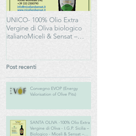
UNICO- 100% Olio Extra
Bonarda Oltrep
Vergine di Oliva biologico
Progetto
italianoMiceli & Sensat –
#LAMOSSAPE
Azienda Agricola Biologica
Post recenti
Convegno EVOP (Energy
Valorisation of Olive Pits)
SANTA OLIVA -100% Olio Extra
Vergine di Oliva - I.G.P. Sicilia –
Biologico - Miceli & Sensat –