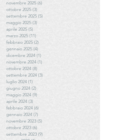
novembre 2025
(6)
6 post
ottobre 2025
(3)
3 post
settembre 2025
(5)
5 post
maggio 2025
(3)
3 post
aprile 2025
(5)
5 post
marzo 2025
(11)
11 post
febbraio 2025
(2)
2 post
gennaio 2025
(4)
4 post
dicembre 2024
(1)
1 post
novembre 2024
(1)
1 post
ottobre 2024
(8)
8 post
settembre 2024
(3)
3 post
luglio 2024
(1)
1 post
giugno 2024
(2)
2 post
maggio 2024
(9)
9 post
aprile 2024
(3)
3 post
febbraio 2024
(6)
6 post
gennaio 2024
(7)
7 post
novembre 2023
(5)
5 post
ottobre 2023
(6)
6 post
settembre 2023
(9)
9 post