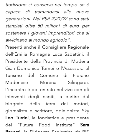
tradizione si conserva nel tempo se è 
capace di tramandarsi alle nuove 
generazioni. Nel PSR 2021/22 sono stati 
stanziati oltre 50 milioni di euro per 
sostenere i giovani imprenditori che si 
avvicinano al mondo agricolo”.
Presenti anche il Consigliere Regionale 
dell’Emilia Romagna Luca Sabattini, il 
Presidente della Provincia di Modena 
Gian Domenico Tomei e l’Assessora al 
Turismo del Comune di Fiorano 
Modenese Morena Silingardi. 
L’incontro è poi entrato nel vivo con gli 
interventi
degli ospiti, a partire
dal 
biografo della terra dei motori, 
giornalista e scrittore, opinionista Sky 
Leo Turrini
, la fondatrice e presidente 
del “Future Food Institute” 
Sara 
Roversi
, la Dirigente Scolastica dell'IIS 