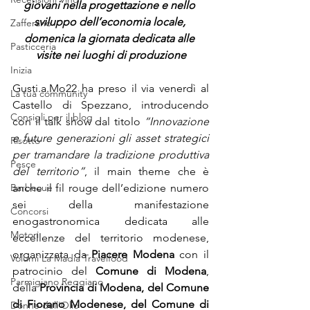
giovani nella progettazione e nello 
sviluppo dell’economia locale, 
Zafferano
domenica la giornata dedicata alle 
Pasticceria
visite nei luoghi di produzione
Inizia
Gusti.a.Mo22 ha preso il via venerdì al 
La tua community
Castello di Spezzano, introducendo 
Consigli per il blog
con il talk show dal titolo 
“Innovazione 
e future generazioni gli asset strategici 
Risotto
per tramandare la tradizione produttiva 
Pesce
del territorio”
, il main theme che è 
anche il fil rouge dell’edizione numero 
Barbecue
sei della manifestazione 
Concorsi
enogastronomica dedicata alle 
Motori
eccellenze del territorio modenese, 
organizzata da 
Piacere Modena
 con il 
Volumi La Madia Travelfood
patrocinio del 
Comune di Modena
, 
Parmigiano Reggiano
della
 Provincia di Modena, del Comune 
di Fiorano Modenese, del Comune di 
Donne dell'Olio