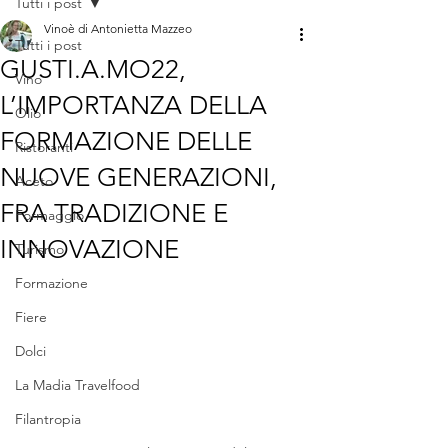
Tutti i post
Vinoè di Antonietta Mazzeo
Tutti i post
GUSTI.A.MO22,
Vino
L’IMPORTANZA DELLA
Olio
FORMAZIONE DELLE
Ristoranti
NUOVE GENERAZIONI,
Aceto
FRA TRADIZIONE E
Formaggio
INNOVAZIONE
Turismo
Formazione
Fiere
Dolci
La Madia Travelfood
Filantropia