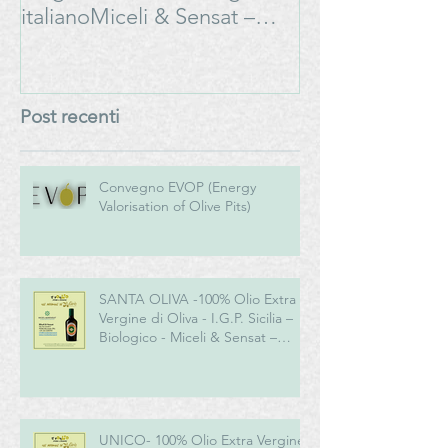
italianoMiceli & Sensat –
#LAMOSSAPE
Azienda Agricola Biologica
Post recenti
Convegno EVOP (Energy
Valorisation of Olive Pits)
SANTA OLIVA -100% Olio Extra
Vergine di Oliva - I.G.P. Sicilia –
Biologico - Miceli & Sensat –
Azienda Agricola Biologica
UNICO- 100% Olio Extra Vergine