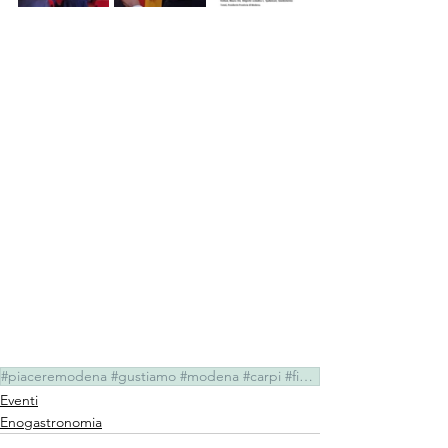
#piaceremodena #gustiamo #modena #carpi #fioramomodense #paroledigusto #castellodispezzano #milenaf
Eventi
Enogastronomia