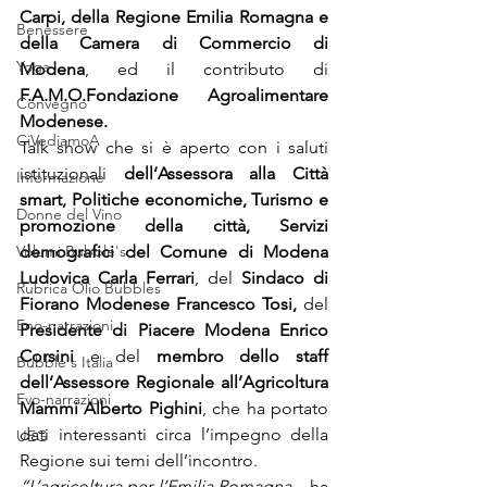
Carpi, della Regione Emilia Romagna e 
Benessere
della Camera di Commercio di 
Yoga
Modena
, ed il contributo di
F.A.M.O.Fondazione Agroalimentare 
Convegno
Modenese. 
CiVediamoA
Talk show che si è aperto con i saluti 
istituzionali 
dell’Assessora alla Città 
Informazione
smart, Politiche economiche, Turismo e 
Donne del Vino
promozione della città, Servizi 
demografici del Comune di Modena 
Volumi Bubble's
Ludovica Carla Ferrari
, del 
Sindaco di 
Rubrica Olio Bubbles
Fiorano Modenese Francesco Tosi, 
del
Eno-narrazioni
Presidente di Piacere Modena Enrico 
Corsini 
e
del
 membro dello staff 
Bubble's Italia
dell’Assessore Regionale all’Agricoltura 
Evo-narrazioni
Mammi Alberto Pighini
, che ha portato 
dati interessanti circa l’impegno della 
UEG
Regione sui temi dell’incontro.  
“L’agricoltura per l’Emilia Romagna
 – ha 