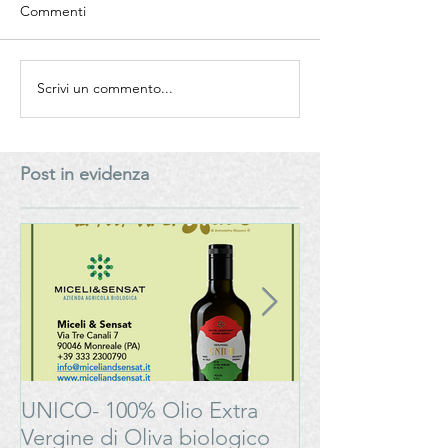
Commenti
Scrivi un commento...
Azione dimostrativa sui
Convegno GLI O
sistemi di fertirrigazione in
L’OLIO IN ROM
oliveto - Valentini
Accademia Italia
Germano Impresa
Cucina - Delegaz
Post in evidenza
Agricola
Romagna e Cent
Romagna
UNICO- 100% Olio Extra
Bonarda Oltrep
Vergine di Oliva biologico
Progetto