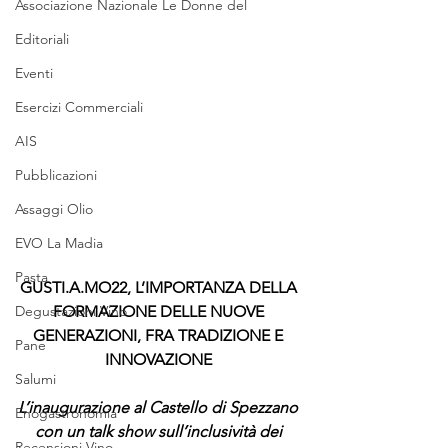
Associazione Nazionale Le Donne del
Editoriali
Eventi
Esercizi Commerciali
AIS
Pubblicazioni
Assaggi Olio
EVO La Madia
Pasta
GUSTI.A.MO22, L’IMPORTANZA DELLA 
FORMAZIONE DELLE NUOVE 
Degustazioni Vino
GENERAZIONI, FRA TRADIZIONE E 
Pane
INNOVAZIONE
Salumi
L’inaugurazione al Castello di Spezzano 
Enogastronomia
con un talk show sull’inclusività dei 
Recensioni Vino