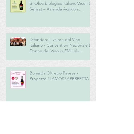
di Oliva biologico italianoMiceli &
Sensat – Azienda Agricola
Biologica
Difendere il valore del Vino
italiano - Convention Nazionale Le
Donne del Vino in EMILIA-
ROMAGNA
Bonarda Oltrepò Pavese -
Progetto #LAMOSSAPERFETTA
Vino e Turismo: Teoria e pratica
dell’enoturismo in cantina. Al
Senato il nuovo manuale per la
“New Generation” del turismo