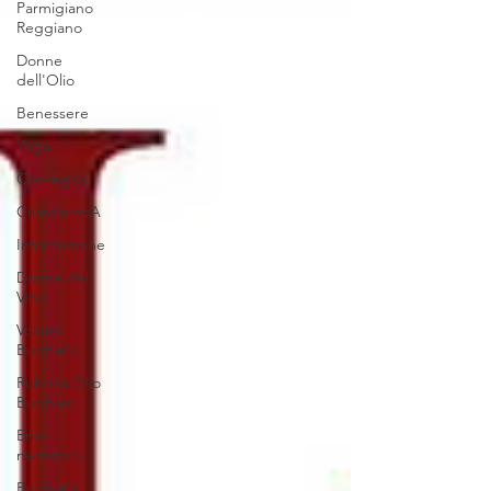
Parmigiano
Reggiano
Donne
dell'Olio
Benessere
Yoga
Convegno
CiVediamoA
Informazione
Donne del
Vino
Volumi
Bubble's
Rubrica Olio
Bubbles
Eno-
narrazioni
Bubble's