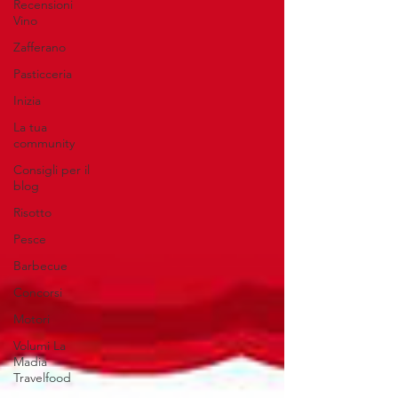
Recensioni
Vino
Zafferano
Pasticceria
Inizia
La tua
community
Consigli per il
blog
Risotto
Pesce
Barbecue
Concorsi
Motori
Volumi La
Madia
Travelfood