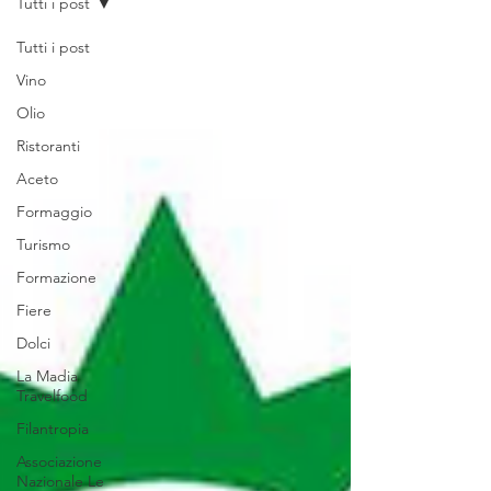
Tutti i post
Tutti i post
Vino
Olio
Ristoranti
Aceto
Formaggio
Turismo
Formazione
Fiere
Dolci
La Madia
Travelfood
Filantropia
Associazione
Nazionale Le