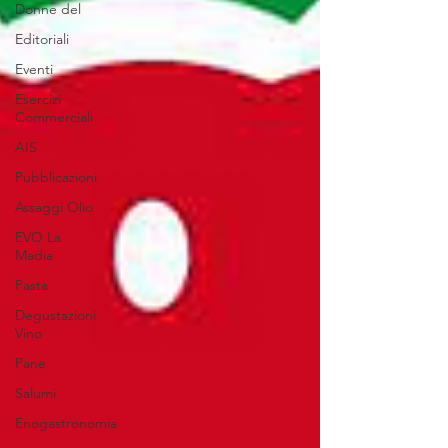
Donne del
Editoriali
Eventi
Esercizi
Commerciali
AIS
Pubblicazioni
Assaggi Olio
EVO La
Madia
Pasta
Degustazioni
Vino
Pane
Salumi
Enogastronomia