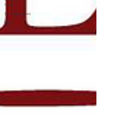
Italia
Evo-narrazioni
UEG