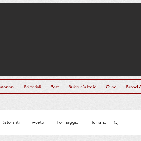
tazioni
Editoriali
Post
Bubble's Italia
Olioè
Brand 
Ristoranti
Aceto
Formaggio
Turismo