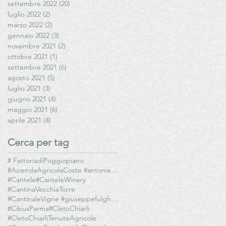
settembre 2022
(20)
20 post
luglio 2022
(2)
2 post
marzo 2022
(2)
2 post
gennaio 2022
(3)
3 post
novembre 2021
(2)
2 post
ottobre 2021
(1)
1 post
settembre 2021
(6)
6 post
agosto 2021
(5)
5 post
luglio 2021
(3)
3 post
giugno 2021
(4)
4 post
maggio 2021
(6)
6 post
aprile 2021
(4)
4 post
Cerca per tag
# FattoriadiPoggiopiano
#AziendaAgricolaCoste #antoniettamazzeo #olioediantoniettamazzeo
#Cantele
#CanteleWinery
#CantinaVecchiaTorre
#CantinaleVigne #giuseppefulghesu #fllifulghesu #TeresaFulghesuChighini
#CibusParma
#CletoChiarli
#CletoChiarliTenuteAgricole