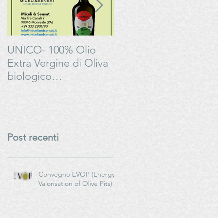
UNICO- 100% Olio
Bonarda Oltrepò
Extra Vergine di Oliva
Pavese - Progetto
biologico
#LAMOSSAPERFETT
italianoMiceli & Sensat
– Azienda Agricola
Biologica
Post recenti
Convegno EVOP (Energy
Valorisation of Olive Pits)