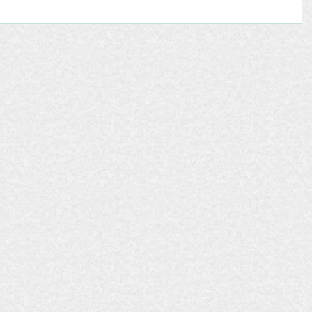
gli
eo sul
a.
i
Sicilia.
ea Zanfi