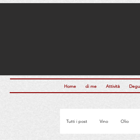
Home
di me
Attività
Degus
Tutti i post
Vino
Olio