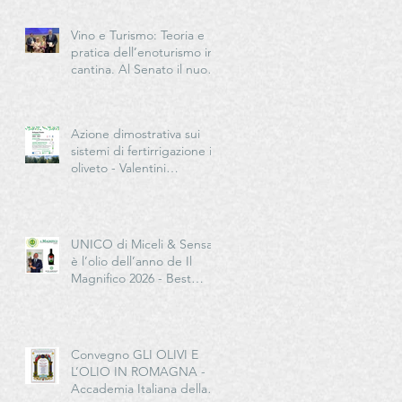
Vino e Turismo: Teoria e
pratica dell’enoturismo in
cantina. Al Senato il nuovo
manuale per la “New
Generation” del turismo
del vino italiano
Azione dimostrativa sui
sistemi di fertirrigazione in
oliveto - Valentini
Germano Impresa
Agricola
UNICO di Miceli & Sensat
è l’olio dell’anno de Il
Magnifico 2026 - Best
European Extra Quality
Olive Oil Award
Convegno GLI OLIVI E
L’OLIO IN ROMAGNA -
Accademia Italiana della