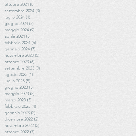
ottobre 2024
(8)
8 post
settembre 2024
(3)
3 post
luglio 2024
(1)
1 post
giugno 2024
(2)
2 post
maggio 2024
(9)
9 post
aprile 2024
(3)
3 post
febbraio 2024
(6)
6 post
gennaio 2024
(7)
7 post
novembre 2023
(5)
5 post
ottobre 2023
(6)
6 post
settembre 2023
(9)
9 post
agosto 2023
(1)
1 post
luglio 2023
(5)
5 post
giugno 2023
(3)
3 post
maggio 2023
(5)
5 post
marzo 2023
(3)
3 post
febbraio 2023
(4)
4 post
gennaio 2023
(2)
2 post
dicembre 2022
(2)
2 post
novembre 2022
(3)
3 post
ottobre 2022
(7)
7 post