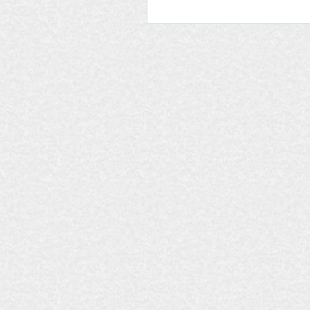
Il corredo iconografico de
articoli di Antonietta Mazz
magazine Bubble's -“Sicili
L'opera "Rigenerazione" d
Maurilio Iembo per i libro "
L’isola dell’Olivo” di Andr