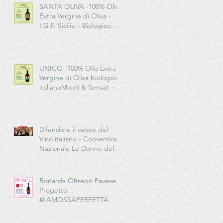
SANTA OLIVA -100% Olio
Extra Vergine di Oliva -
I.G.P. Sicilia – Biologico -
Miceli & Sensat – Azienda
Agricola Biologica
UNICO- 100% Olio Extra
Vergine di Oliva biologico
italianoMiceli & Sensat –
Azienda Agricola Biologica
Difendere il valore del
Vino italiano - Convention
Nazionale Le Donne del
Vino in EMILIA-
ROMAGNA
Bonarda Oltrepò Pavese -
Progetto
#LAMOSSAPERFETTA