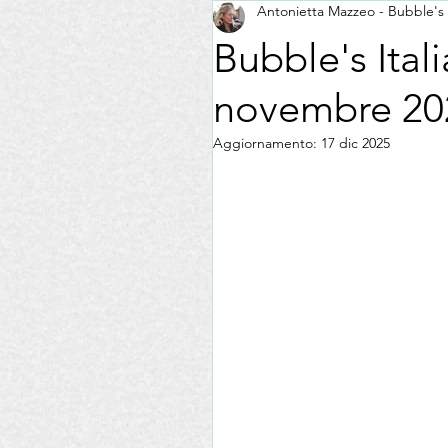
Antonietta Mazzeo - Bubble's
Formazione
Fiere
D
Bubble's Itali
novembre 20
Associazione Nazionale Le Don
Aggiornamento:
17 dic 2025
Esercizi Commerciali
AIS
EVO La Madia
Pasta
Enogastronomia
Recensio
La tua community
Consigl