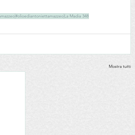
tamazzeo
#olioediantoniettamazzeo
La Madia 348
Mostra tutti