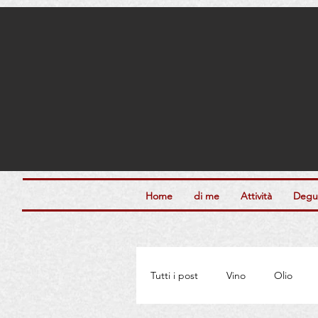
Home
di me
Attività
Degus
Tutti i post
Vino
Olio