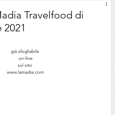
olci
La Madia Travelfood
Filantropia
Madia Travelfood di
e 2021
ne del
Editoriali
Eventi
Pubblicazioni
Assaggi Olio
già sfogliabile 
on-line
sul sito 
Degustazioni Vino
Pane
Salumi
www.lamadia.com
ni Vino
Zafferano
Pasticceria
Inizia
i per il blog