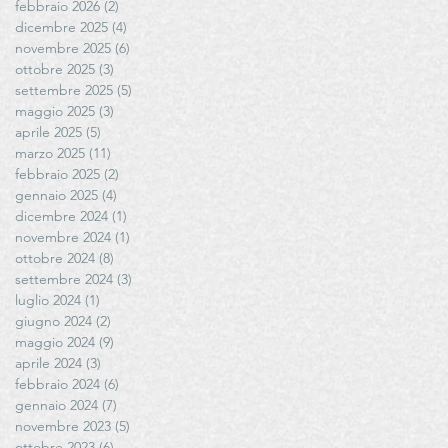
febbraio 2026
(2)
2 post
dicembre 2025
(4)
4 post
novembre 2025
(6)
6 post
ottobre 2025
(3)
3 post
settembre 2025
(5)
5 post
maggio 2025
(3)
3 post
aprile 2025
(5)
5 post
marzo 2025
(11)
11 post
febbraio 2025
(2)
2 post
gennaio 2025
(4)
4 post
dicembre 2024
(1)
1 post
novembre 2024
(1)
1 post
ottobre 2024
(8)
8 post
settembre 2024
(3)
3 post
luglio 2024
(1)
1 post
giugno 2024
(2)
2 post
maggio 2024
(9)
9 post
aprile 2024
(3)
3 post
febbraio 2024
(6)
6 post
gennaio 2024
(7)
7 post
novembre 2023
(5)
5 post
ottobre 2023
(6)
6 post