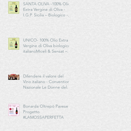
SANTA OLIVA -100% Olio
Extra Vergine di Oliva -
I.G.P. Sicilia – Biologico -
Miceli & Sensat – Azienda
Agricola Biologica
UNICO- 100% Olio Extra
Vergine di Oliva biologico
italianoMiceli & Sensat –
Azienda Agricola Biologica
Difendere il valore del
Vino italiano - Convention
Nazionale Le Donne del
Vino in EMILIA-
ROMAGNA
Bonarda Oltrepò Pavese -
Progetto
#LAMOSSAPERFETTA