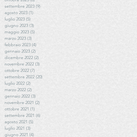
settembre 2023
(9)
9 post
agosto 2023
(1)
1 post
luglio 2023
(5)
5 post
giugno 2023
(3)
3 post
maggio 2023
(5)
5 post
marzo 2023
(3)
3 post
febbraio 2023
(4)
4 post
gennaio 2023
(2)
2 post
dicembre 2022
(2)
2 post
novembre 2022
(3)
3 post
ottobre 2022
(7)
7 post
settembre 2022
(20)
20 post
luglio 2022
(2)
2 post
marzo 2022
(2)
2 post
gennaio 2022
(3)
3 post
novembre 2021
(2)
2 post
ottobre 2021
(1)
1 post
settembre 2021
(6)
6 post
agosto 2021
(5)
5 post
luglio 2021
(3)
3 post
giugno 2021
(4)
4 post