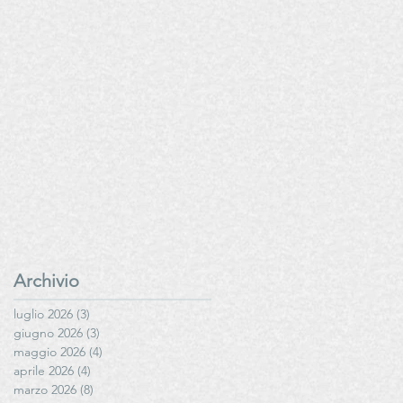
Archivio
luglio 2026
(3)
3 post
giugno 2026
(3)
3 post
maggio 2026
(4)
4 post
aprile 2026
(4)
4 post
marzo 2026
(8)
8 post