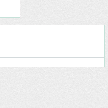
atica
 Al
er la
ismo