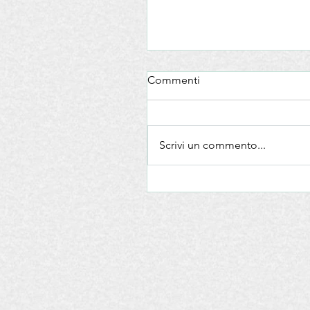
Commenti
Scrivi un commento...
Vino e Turismo: Teoria e pr
dell’enoturismo in cantina.
Senato il nuovo manuale p
“New Generation” del tur
del vino italiano