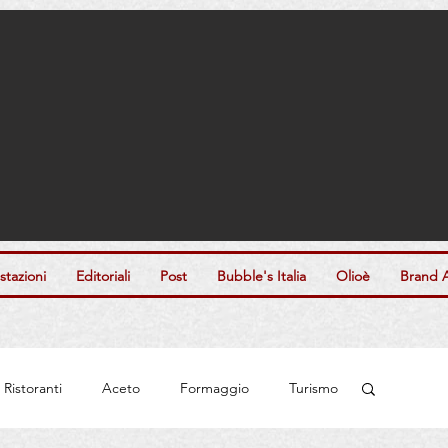
tazioni
Editoriali
Post
Bubble's Italia
Olioè
Brand 
Ristoranti
Aceto
Formaggio
Turismo