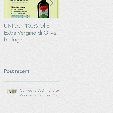
UNICO- 100% Olio
Bonarda Oltrepò
Extra Vergine di Oliva
Pavese - Progetto
biologico
#LAMOSSAPERFETT
italianoMiceli & Sensat
– Azienda Agricola
Biologica
Post recenti
Convegno EVOP (Energy
Valorisation of Olive Pits)