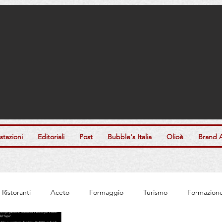
tazioni
Editoriali
Post
Bubble's Italia
Olioè
Brand 
Ristoranti
Aceto
Formaggio
Turismo
Formazion