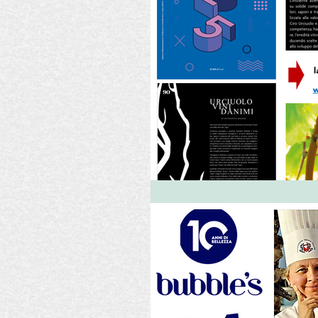
Fiere
Dolci
La Madia
Editoriali
Eventi
Ese
EVO La Madia
Pasta
Recensioni Vino
Zafferan
Consigli per il blog