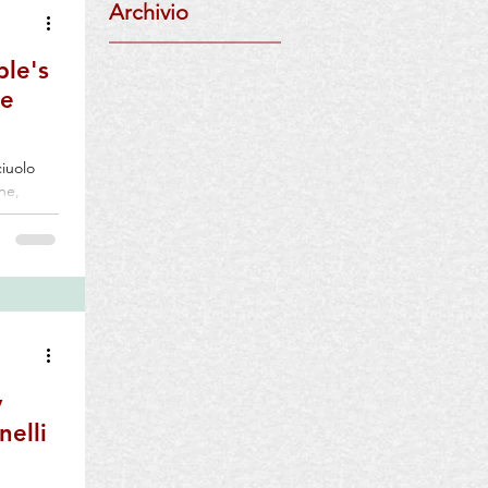
Archivio
l
ble's
le
ne,
 “lupo”.
e a
olide
alori,
one,
 questi
y
nelli