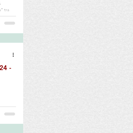
” tra
ima a
dial di
me il
torante
sempre in