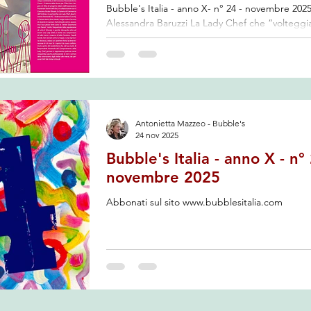
Bubble's Italia - anno X- n° 24 - novembre 2025
Alessandra Baruzzi La Lady Chef che “volteggia
fornelli …liscio e merengue! di Antonietta Mazzeo
Alessandra Baruzzi, da Cesena, inizia giovaniss
cimentarsi nel campo della ristorazione e della
pasticceria, a 13 anni lavorava già all’Hotel Mon
Pinarella, (Cervia) e solo pochi anni dopo, assu
ruolo da responsabile dei secondi piatti del ris
Antonietta Mazzeo - Bubble's
dell’Hotel Casali (Cesena) a cui sono seguite, 
24 nov 2025
cre
Bubble's Italia - anno X - n° 24 -
novembre 2025
Abbonati sul sito www.bubblesitalia.com