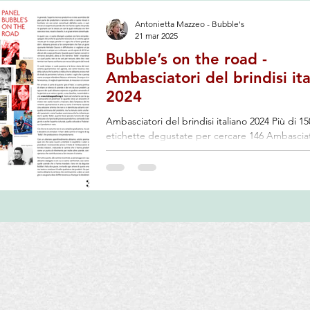
Antonietta Mazzeo - Bubble's
21 mar 2025
Bubble’s on the road -
Ambasciatori del brindisi it
2024
Ambasciatori del brindisi italiano 2024 Più di 15
etichette degustate per cercare 146 Ambasciat
Come ogni anno, anche nel 2024 con Bubble’s
road abbiamo affrontato un tour di poco più di
chilometri, tour che, partendo dal Piemonte, c
portato in Sicilia, poi dalle Puglie fino in Friuli e
Adige attraversando 15 regioni. Un viaggio vol
organizzato per avere l’opportunità di capire q
fosse lo stato dell’arte della spumantistica italia