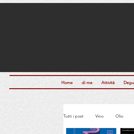
Home
di me
Attività
Degus
Tutti i post
Vino
Olio