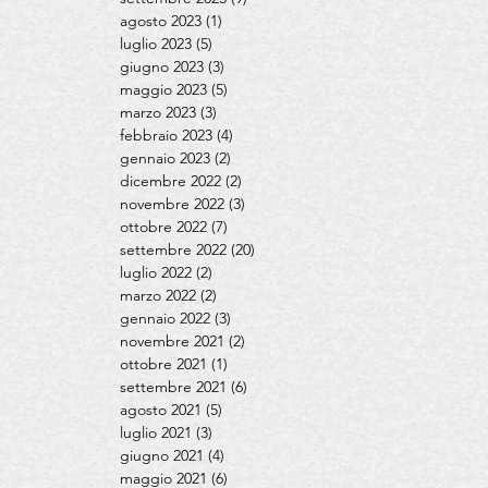
agosto 2023
(1)
1 post
luglio 2023
(5)
5 post
giugno 2023
(3)
3 post
maggio 2023
(5)
5 post
marzo 2023
(3)
3 post
febbraio 2023
(4)
4 post
gennaio 2023
(2)
2 post
dicembre 2022
(2)
2 post
novembre 2022
(3)
3 post
ottobre 2022
(7)
7 post
settembre 2022
(20)
20 post
luglio 2022
(2)
2 post
marzo 2022
(2)
2 post
gennaio 2022
(3)
3 post
novembre 2021
(2)
2 post
ottobre 2021
(1)
1 post
settembre 2021
(6)
6 post
agosto 2021
(5)
5 post
luglio 2021
(3)
3 post
giugno 2021
(4)
4 post
maggio 2021
(6)
6 post