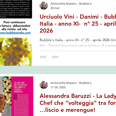
Antonietta Mazzeo - Bubble's
 Travelfood
Filantropia
Associazione Nazionale Le Donne de
30 mar
Urciuolo Vini - Danimi - Bub
Italia - anno XI- n° 25 - apri
rcizi Commerciali
AIS
Pubblicazioni
Assaggi Olio
2026
Bubble's Italia - anno XI- n° 25 - aprile 2026 Urciuolo
Vini - Danimi Una storia senza tempo; di passio
Degustazioni Vino
Pane
Salumi
Enogastronomia
devozione e amore per il buon vino, della terra
… di Antonietta Mazzeo “…L’iniziativa aziendal
coinvolgimento familiare DANIMI, si fonda su s
competenze enologiche e avvicina idealmente v
o
Pasticceria
Inizia
La tua community
sapori e tradizioni del sud Italia in un’unica visi
finalizzata alla valorizzazione delle eccellenze di
Antonietta Mazzeo - Bubble's
territori. Ciro Urciuolo e sua moglie Caterina
17 dic 2025
Alessandra Baruzzi - La Lad
Chef che “volteggia” tra for
…liscio e merengue!