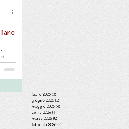
aliano
00
ori
 on the
 30.000
i ha
 in Alto
uto e
uale
luglio 2026
(3)
3 post
na, el
giugno 2026
(3)
3 post
maggio 2026
(4)
4 post
aprile 2026
(4)
4 post
marzo 2026
(8)
8 post
febbraio 2026
(2)
2 post