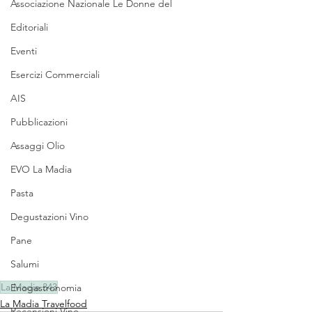
Associazione Nazionale Le Donne del
Editoriali
Eventi
Esercizi Commerciali
AIS
Pubblicazioni
Assaggi Olio
EVO La Madia
Pasta
Degustazioni Vino
Pane
Salumi
La Madia 343
Enogastronomia
La Madia Travelfood
Recensioni Vino