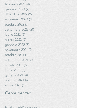
febbraio 2023
(4)
4 post
gennaio 2023
(2)
2 post
dicembre 2022
(2)
2 post
novembre 2022
(3)
3 post
ottobre 2022
(7)
7 post
settembre 2022
(20)
20 post
luglio 2022
(2)
2 post
marzo 2022
(2)
2 post
gennaio 2022
(3)
3 post
novembre 2021
(2)
2 post
ottobre 2021
(1)
1 post
settembre 2021
(6)
6 post
agosto 2021
(5)
5 post
luglio 2021
(3)
3 post
giugno 2021
(4)
4 post
maggio 2021
(6)
6 post
aprile 2021
(4)
4 post
Cerca per tag
# FattoriadiPoggiopiano