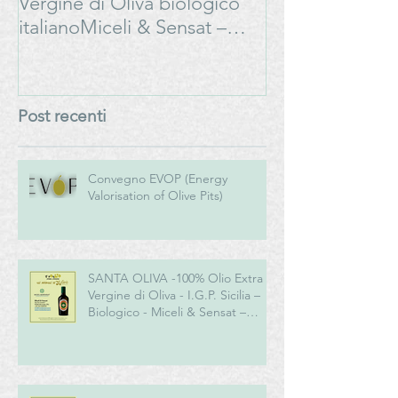
Vergine di Oliva biologico
Progetto
italianoMiceli & Sensat –
#LAMOSSAPE
Azienda Agricola Biologica
Post recenti
Convegno EVOP (Energy
Valorisation of Olive Pits)
SANTA OLIVA -100% Olio Extra
Vergine di Oliva - I.G.P. Sicilia –
Biologico - Miceli & Sensat –
Azienda Agricola Biologica