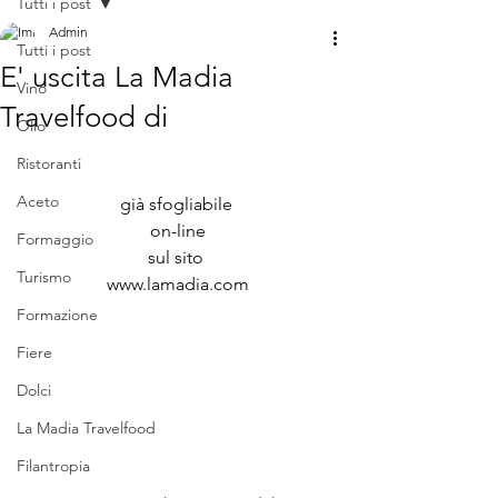
Tutti i post
Admin
Tutti i post
E' uscita La Madia
Vino
Travelfood di
Olio
Ristoranti
Aceto
già sfogliabile 
on-line
Formaggio
sul sito 
Turismo
www.lamadia.com
Formazione
Fiere
Dolci
La Madia Travelfood
Filantropia