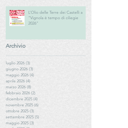
L’Olio delle Terre dei Castelli a
“Vignola è tempo di ciliegie
2026”
Archivio
luglio 2026
(3)
3 post
giugno 2026
(3)
3 post
maggio 2026
(4)
4 post
aprile 2026
(4)
4 post
marzo 2026
(8)
8 post
febbraio 2026
(2)
2 post
dicembre 2025
(4)
4 post
novembre 2025
(6)
6 post
ottobre 2025
(3)
3 post
settembre 2025
(5)
5 post
maggio 2025
(3)
3 post