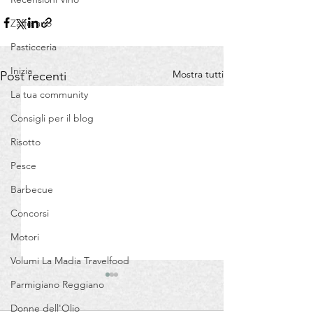
Zafferano
Pasticceria
Inizia
Mostra tutti
Post recenti
La tua community
Consigli per il blog
Risotto
Pesce
Barbecue
Concorsi
Motori
Volumi La Madia Travelfood
Parmigiano Reggiano
Donne dell'Olio