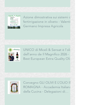
“New Generation” del turismo
del vino italiano
Azione dimostrativa sui sistemi di
fertirrigazione in oliveto - Valentini
Germano Impresa Agricola
UNICO di Miceli & Sensat è l’olio
dell’anno de Il Magnifico 2026 -
Best European Extra Quality Olive
Oil Award
Convegno GLI OLIVI E L’OLIO IN
ROMAGNA - Accademia Italiana
della Cucina - Delegazioni di
Romagna e Centro Studi
Romagna