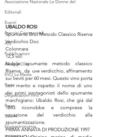
Associazione Nazionale Le Donne del
Editoriali
Eventi
UBALDO ROSI
Esercizi Commerciali
Spumante Brut Metodo Classico Riserva 
Verdicchio Doc
AIS
Colonnara
Pubblicazioni
12,5 vol.
Nobile spumante metodo classico 
Assaggi Olio
Riserva,  da  uve verdicchio, affinamento  
EVO La Madia
sui lieviti per 60 mesi. Questo vino porta 
Pasta
con merito e rispetto il nome di uno 
dei primi protagonisti dello spumante 
Degustazioni Vino
marchigiano: Ubaldo Rosi, che già dal 
Pane
1843 riconobbe e comprese la 
vocazione del verdicchio alla 
Salumi
spumantizzazione.
Enogastronomia
PRIMA ANNATA DI PRODUZIONE 1997 
Recensioni Vino
TERRENO Origine marina, di medio 