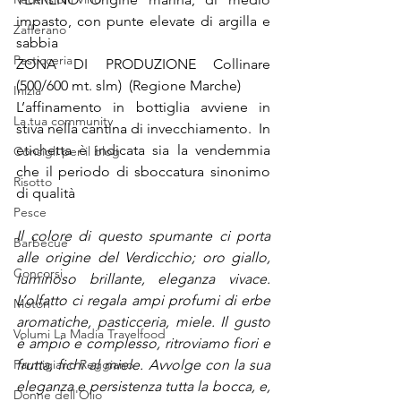
impasto, con punte elevate di argilla e 
Zafferano
sabbia 
Pasticceria
ZONA DI PRODUZIONE Collinare 
(500/600 mt. slm)  (Regione Marche) 
Inizia
L’affinamento in bottiglia avviene in 
La tua community
stiva nella cantina di invecchiamento.  In 
etichetta è indicata sia la vendemmia 
Consigli per il blog
che il periodo di sboccatura sinonimo 
Risotto
di qualità
Pesce
Il colore di questo spumante ci porta 
Barbecue
alle origine del Verdicchio; oro giallo, 
Concorsi
luminoso brillante, eleganza vivace. 
L’olfatto ci regala ampi profumi di erbe 
Motori
aromatiche, pasticceria, miele. Il gusto 
Volumi La Madia Travelfood
è ampio e complesso, ritroviamo fiori e 
Parmigiano Reggiano
frutta, fichi al miele. Avvolge con la sua 
eleganza e persistenza tutta la bocca, e, 
Donne dell'Olio