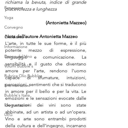
richiama la bevuta, indice di grande 
Benessere
piacevolezza e lunghezza
Yoga
(Antonietta Mazzeo)
Convegno
Nota dell’autore Antonietta Mazzeo
CiVediamoA
L'arte, in tutte le sue forme, è il più 
Informazione
potente mezzo di espressione, 
Donne del Vino
linguaggio e comunicazione. La 
sensibilità e il gusto che diventano 
Volumi Bubble's
amore per l’arte, rendono l’uomo 
Rubrica Olio Bubbles
capace di sfumature, intuizioni, 
percezioni, sentimenti che si traducono 
Eno-narrazioni
in amore per il bello e per la vita. Le 
Bubble's Italia
emozioni e le sensazioni evocate dalle 
Evo-narrazioni
degustazioni dei vini sono state 
abbinate, ad un artista o ad un’opera. 
UEG
Vino e arte sono entrambi prodotti 
della cultura e dell’ingegno, incarnano 