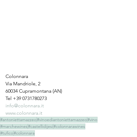
Colonnara
Via Mandriole, 2
60034 Cupramontana (AN)
Tel +39 0731780273 
info@colonnara.it
www.colonnara.it
#antoniettamazzeo
#vinoediantoniettamazzeo
#vino
#marchewines
#castellidijesi
#colonnarawines
#tufico
#colonnara