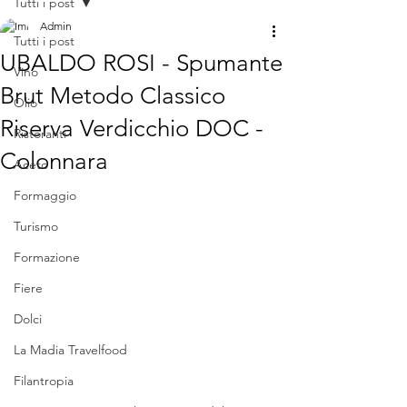
Tutti i post
Admin
Tutti i post
UBALDO ROSI - Spumante
Vino
Brut Metodo Classico
Olio
Riserva Verdicchio DOC -
Ristoranti
Colonnara
Aceto
Formaggio
Turismo
Formazione
Fiere
Dolci
La Madia Travelfood
Filantropia