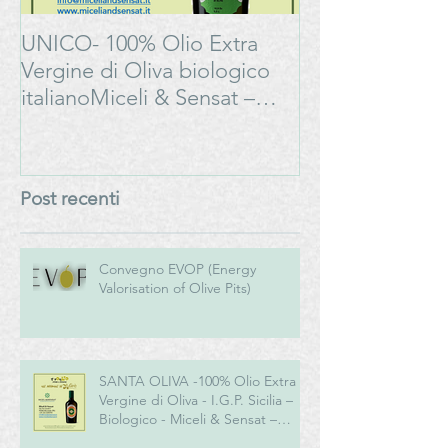
UNICO- 100% Olio Extra
Bonarda Oltrep
Vergine di Oliva biologico
Progetto
italianoMiceli & Sensat –
#LAMOSSAPE
Azienda Agricola Biologica
Post recenti
Convegno EVOP (Energy
Valorisation of Olive Pits)
SANTA OLIVA -100% Olio Extra
Vergine di Oliva - I.G.P. Sicilia –
Biologico - Miceli & Sensat –
Azienda Agricola Biologica