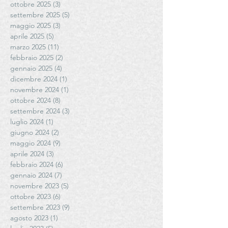
ottobre 2025
(3)
3 post
settembre 2025
(5)
5 post
maggio 2025
(3)
3 post
aprile 2025
(5)
5 post
marzo 2025
(11)
11 post
febbraio 2025
(2)
2 post
gennaio 2025
(4)
4 post
dicembre 2024
(1)
1 post
novembre 2024
(1)
1 post
ottobre 2024
(8)
8 post
settembre 2024
(3)
3 post
luglio 2024
(1)
1 post
giugno 2024
(2)
2 post
maggio 2024
(9)
9 post
aprile 2024
(3)
3 post
febbraio 2024
(6)
6 post
gennaio 2024
(7)
7 post
novembre 2023
(5)
5 post
ottobre 2023
(6)
6 post
settembre 2023
(9)
9 post
agosto 2023
(1)
1 post