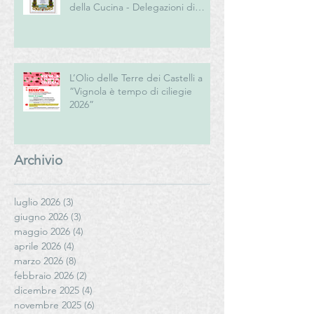
della Cucina - Delegazioni di
Romagna e Centro Studi
Romagna
L’Olio delle Terre dei Castelli a
“Vignola è tempo di ciliegie
2026”
Archivio
luglio 2026
(3)
3 post
giugno 2026
(3)
3 post
maggio 2026
(4)
4 post
aprile 2026
(4)
4 post
marzo 2026
(8)
8 post
febbraio 2026
(2)
2 post
dicembre 2025
(4)
4 post
novembre 2025
(6)
6 post