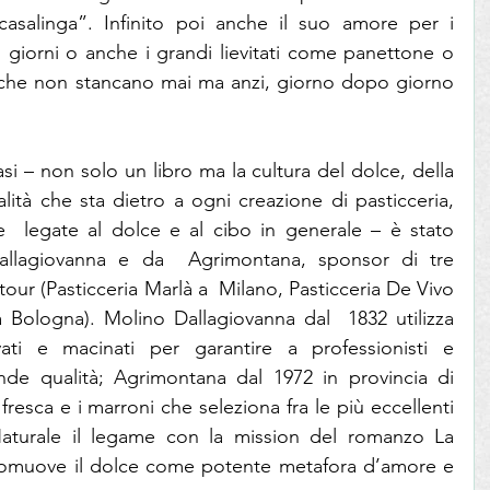
asalinga”. Infinito poi anche il suo amore per i 
ti i giorni o anche i grandi lievitati come panettone o 
che non stancano mai ma anzi, giorno dopo giorno 
si – non solo un libro ma la cultura del dolce, della 
alità che sta dietro a ogni creazione di pasticceria, 
e  legate al dolce e al cibo in generale – è stato 
llagiovanna e da  Agrimontana, sponsor di tre 
our (Pasticceria Marlà a  Milano, Pasticceria De Vivo 
Bologna). Molino Dallagiovanna dal  1832 utilizza 
vati e macinati per garantire a professionisti e  
nde qualità; Agrimontana dal 1972 in provincia di 
fresca e i marroni che seleziona fra le più eccellenti 
Naturale il legame con la mission del romanzo La 
romuove il dolce come potente metafora d’amore e 