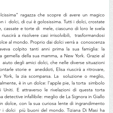
olcissima” ragazza che scopre di avere un magico 
 i  dolci, di cui è golosissima. Tutti i dolci, crostate 
cassate e torte di  mele, ciascuno di loro le svela 
 riuscirà a risolvere casi irrisolvibili,  trasformandosi 
olce al mondo. Proprio dai dolci verrà a  conoscenza 
veva colpito tanti anni prima la sua famiglia: la 
ella gemella della sua mamma, a New York. Grazie al 
 aiuto degli amici dolci, che nelle diverse situazioni 
ntarle storie e  aneddoti, Elisa riuscirà a ritrovare, 
York, la zia scomparsa. La  soluzione o meglio, 
lmente, è in un dolce: l’apple pie, la torta  simbolo 
Uniti. E attraverso le rivelazioni di questa torta 
a detective infallibile: meglio de La Signora in Giallo 
in dolce, con la sua curiosa lente di ingrandimento 
 i dolci  più buoni del mondo. Tiziana Di Masi ha 