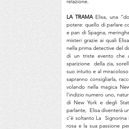
relazione. 
LA TRAMA
 Elisa, una “d
potere: quello di parlare con
e pan di Spagna, meringhe, 
misteri grazie ai quali Elisa
nella prima detective del d
di un triste evento che a
sparizione  della zia, sor
suo intuito e al miracoloso 
sapranno consigliarla, racco
volando nella magica New 
l’indizio numero uno, natura
di New York e degli Stati 
parlante,  Elisa diventerà un
c’è soltanto La  Signorina 
rosa e la sua passione per