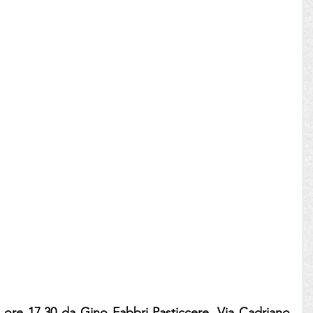
 ore 17.30 da Gino Fabbri Pasticcere, Via Cadriano 