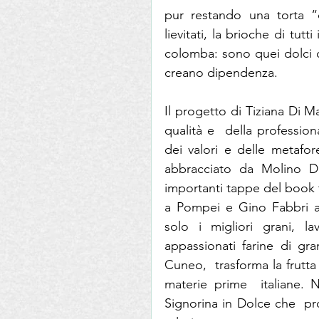
pur restando una torta “c
lievitati, la brioche di tut
colomba: sono quei dolci 
creano dipendenza. 
Il progetto di Tiziana Di Ma
qualità e  della profession
dei valori e delle metafor
abbracciato da Molino Da
importanti tappe del book t
a Pompei e Gino Fabbri a 
solo i migliori grani, la
appassionati farine di gra
Cuneo,  trasforma la frutta 
materie prime  italiane. 
Signorina in Dolce che  p