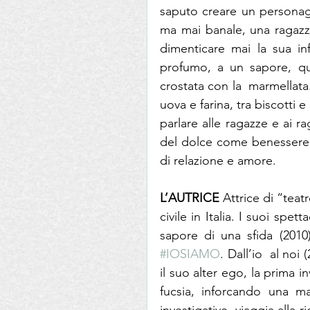
saputo creare un personagg
ma mai banale, una ragazz
dimenticare mai la sua inf
profumo, a un sapore, qu
crostata con la  marmellata
uova e farina, tra biscotti 
parlare alle ragazze e ai ra
del dolce come benessere e
di relazione e amore. 
L’AUTRICE
 Attrice di “teat
civile in Italia. I suoi spet
#IOSIAMO
. Dall’io  al noi
il suo alter ego, la prima in
fucsia, inforcando una ma
investigative  viaggia alla 