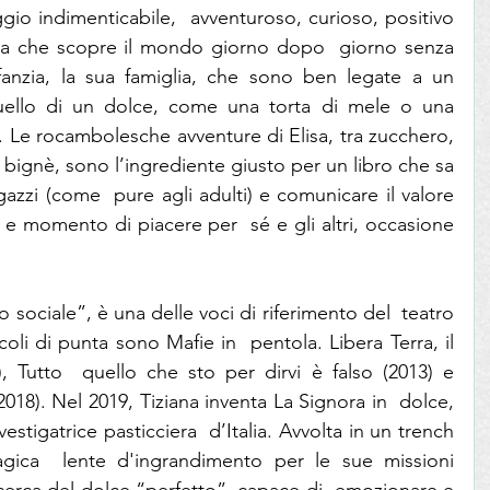
io indimenticabile,  avventuroso, curioso, positivo 
a che scopre il mondo giorno dopo  giorno senza 
anzia, la sua famiglia, che sono ben legate a un  
ello di un dolce, come una torta di mele o una 
. Le rocambolesche avventure di Elisa, tra zucchero, 
e  bignè, sono l’ingrediente giusto per un libro che sa 
gazzi (come  pure agli adulti) e comunicare il valore 
 momento di piacere per  sé e gli altri, occasione 
ro sociale”, è una delle voci di riferimento del  teatro 
tacoli di punta sono Mafie in  pentola. Libera Terra, il 
sapore di una sfida (2010), Tutto  quello che sto per dirvi è falso (2013) e 
 (2018). Nel 2019, Tiziana inventa La Signora in  dolce, 
vestigatrice pasticciera  d’Italia. Avvolta in un trench 
gica  lente d'ingrandimento per le sue missioni 
ricerca del dolce “perfetto”, capace di  emozionare e 