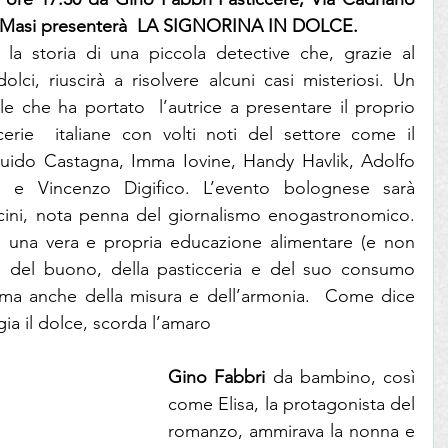
Di Masi presenterà  LA SIGNORINA IN DOLCE.
  la storia di una piccola detective che, grazie al 
lci, riuscirà a risolvere alcuni casi misteriosi. Un 
e che ha portato  l’autrice a presentare il proprio 
ccerie  italiane con volti noti del settore come il 
uido Castagna, Imma Iovine, Handy Havlik, Adolfo  
ea e Vincenzo Digifico. L’evento bolognese sarà 
ini, nota penna del giornalismo enogastronomico. 
una vera e propria educazione alimentare (e non 
 e del buono, della pasticceria e del suo consumo 
 ma anche della misura e dell’armonia.  Come dice 
ia il dolce, scorda l’amaro 
Gino Fabbri
 da bambino, così 
come Elisa, la protagonista del 
romanzo, ammirava la nonna e 