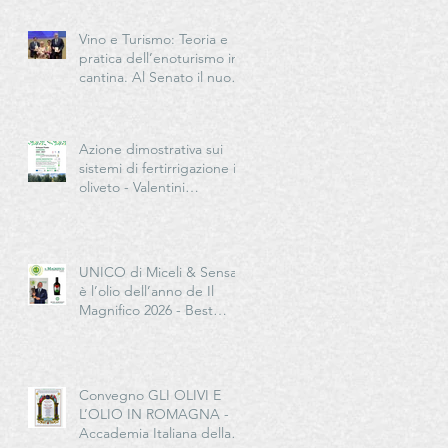
Vino e Turismo: Teoria e
pratica dell’enoturismo in
cantina. Al Senato il nuovo
manuale per la “New
Generation” del turismo
del vino italiano
Azione dimostrativa sui
sistemi di fertirrigazione in
oliveto - Valentini
Germano Impresa
Agricola
UNICO di Miceli & Sensat
è l’olio dell’anno de Il
Magnifico 2026 - Best
European Extra Quality
Olive Oil Award
Convegno GLI OLIVI E
L’OLIO IN ROMAGNA -
Accademia Italiana della