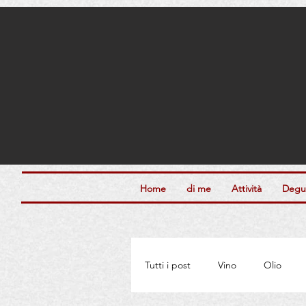
Home
di me
Attività
Degus
Tutti i post
Vino
Olio