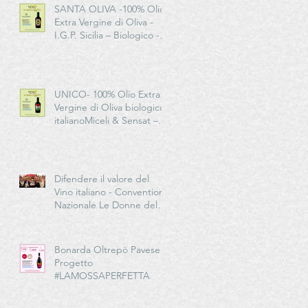
SANTA OLIVA -100% Olio
Extra Vergine di Oliva -
I.G.P. Sicilia – Biologico -
Miceli & Sensat – Azienda
Agricola Biologica
UNICO- 100% Olio Extra
Vergine di Oliva biologico
italianoMiceli & Sensat –
Azienda Agricola Biologica
Difendere il valore del
Vino italiano - Convention
Nazionale Le Donne del
Vino in EMILIA-
ROMAGNA
Bonarda Oltrepò Pavese -
Progetto
#LAMOSSAPERFETTA