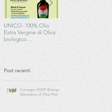
UNICO- 100% Olio
Bonarda Oltrepò
Extra Vergine di Oliva
Pavese - Progetto
biologico
#LAMOSSAPERFETT
italianoMiceli & Sensat
– Azienda Agricola
Biologica
Post recenti
Convegno EVOP (Energy
Valorisation of Olive Pits)