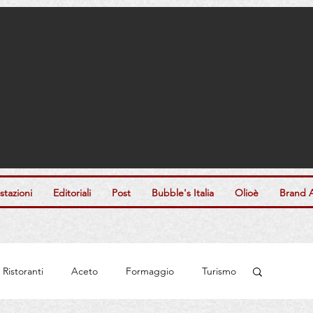
tazioni
Editoriali
Post
Bubble's Italia
Olioè
Brand 
Ristoranti
Aceto
Formaggio
Turismo