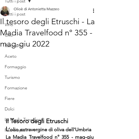
Tutti i post
Olioè di Antonietta Mazzeo
Tutti i post
Il tesoro degli Etruschi - La
Vino
Madia Travelfood n° 355 -
Olio
mag-giu 2022
Ristoranti
Aceto
Formaggio
Turismo
Formazione
Fiere
Dolci
La Madia Travelfood
Il Tesoro degli Etruschi
L
’olio extravergine di oliva dell’Umbria
Filantropia
La Madia Travelfood n° 355 - mag-giu 