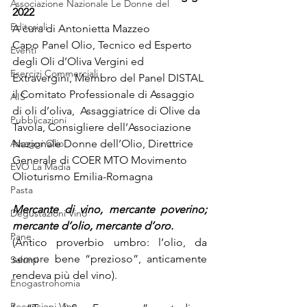
Associazione Nazionale Le Donne del
2022
Editoriali
A cura di Antonietta Mazzeo 
Capo Panel Olio, Tecnico ed Esperto 
Eventi
degli Oli d’Oliva Vergini ed 
Esercizi Commerciali
Extravergini, Membro del Panel DISTAL 
il Comitato Professionale di Assaggio 
AIS
di oli d’oliva,  Assaggiatrice di Olive da 
Pubblicazioni
Tavola, Consigliere dell’Associazione 
Assaggi Olio
Nazionale Donne dell’Olio, Direttrice 
Generale di COER MTO Movimento 
EVO La Madia
Olioturismo Emilia-Romagna
Pasta
Mercante di vino, mercante poverino; 
Degustazioni Vino
mercante d’olio, mercante d’oro.
Pane
(Antico proverbio umbro: l’olio, da 
sempre bene “prezioso”, anticamente 
Salumi
rendeva più del vino).
Enogastronomia
Recensioni Vino