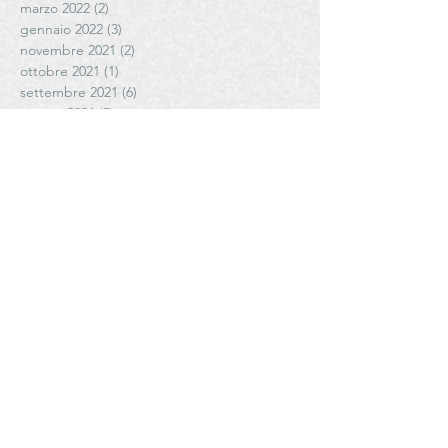
marzo 2022
(2)
2 post
gennaio 2022
(3)
3 post
novembre 2021
(2)
2 post
ottobre 2021
(1)
1 post
settembre 2021
(6)
6 post
agosto 2021
(5)
5 post
luglio 2021
(3)
3 post
giugno 2021
(4)
4 post
maggio 2021
(6)
6 post
aprile 2021
(4)
4 post
Cerca per tag
# FattoriadiPoggiopiano
#AziendaAgricolaCoste #antoniettamazzeo #olioediantoniettamazzeo
#Cantele
#CanteleWinery
#CantinaVecchiaTorre
#CantinaleVigne #giuseppefulghesu #fllifulghesu #TeresaFulghesuChighini
#CibusParma
#CletoChiarli
#CletoChiarliTenuteAgricole
#ConsorzioCasalascodelPomodoro
#ConsorzioSaliceSalentino