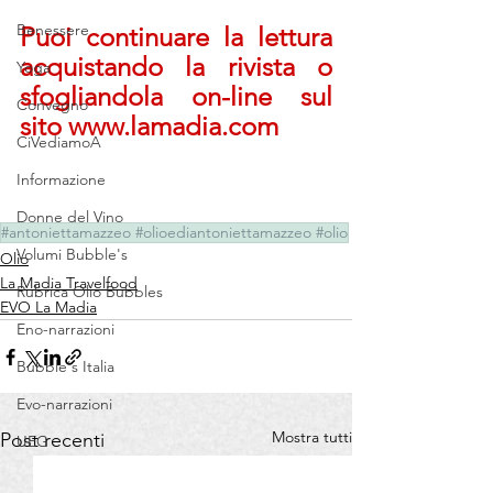
Benessere
Puoi continuare la lettura 
acquistando la rivista o 
Yoga
sfogliandola on-line sul 
Convegno
sito www.lamadia.com
CiVediamoA
Informazione
Donne del Vino
#antoniettamazzeo #olioediantoniettamazzeo #olio
Volumi Bubble's
Olio
La Madia Travelfood
Rubrica Olio Bubbles
EVO La Madia
Eno-narrazioni
Bubble's Italia
Evo-narrazioni
Mostra tutti
Post recenti
UEG