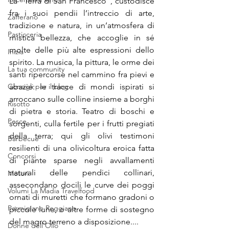
La “Terra di San Francesco”, custodisce 
fra i suoi pendii l’intreccio di arte, 
Zafferano
tradizione e natura, in un’atmosfera di 
Pasticceria
mistica bellezza, che accoglie in sé 
molte delle più alte espressioni dello 
Inizia
spirito. La musica, la pittura, le orme dei 
La tua community
santi ripercorse nel cammino fra pievi e 
Consigli per il blog
abazie: le tracce di mondi ispirati si 
arroccano sulle colline insieme a borghi 
Risotto
di pietra e storia. Teatro di boschi e 
Pesce
sorgenti, culla fertile per i frutti pregiati 
della terra; qui gli olivi testimoni 
Barbecue
resilienti di una olivicoltura eroica fatta 
Concorsi
di piante sparse negli avvallamenti 
naturali delle pendici collinari, 
Motori
assecondano docili le curve dei poggi 
Volumi La Madia Travelfood
ornati di muretti che formano gradoni o 
Parmigiano Reggiano
piccole lune, o altre forme di sostegno 
del magro terreno a disposizione....
Donne dell'Olio