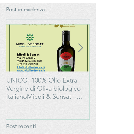
Miceli & Sensat – Azienda
Azienda Agricol
Post in evidenza
Agricola Biologica
Biologica
UNICO- 100% Olio Extra
Bonarda Oltrep
Vergine di Oliva biologico
Progetto
italianoMiceli & Sensat –
#LAMOSSAPE
Azienda Agricola Biologica
Post recenti