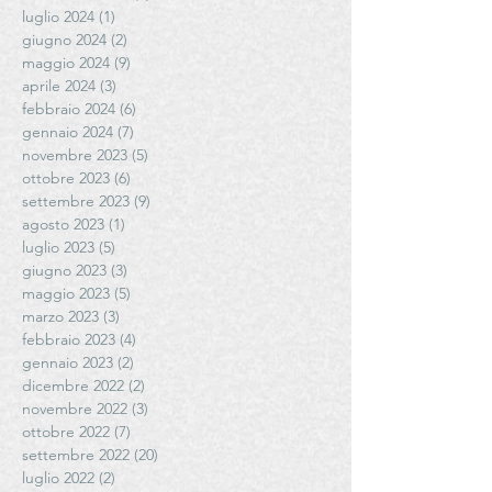
luglio 2024
(1)
1 post
giugno 2024
(2)
2 post
maggio 2024
(9)
9 post
aprile 2024
(3)
3 post
febbraio 2024
(6)
6 post
gennaio 2024
(7)
7 post
novembre 2023
(5)
5 post
ottobre 2023
(6)
6 post
settembre 2023
(9)
9 post
agosto 2023
(1)
1 post
luglio 2023
(5)
5 post
giugno 2023
(3)
3 post
maggio 2023
(5)
5 post
marzo 2023
(3)
3 post
febbraio 2023
(4)
4 post
gennaio 2023
(2)
2 post
dicembre 2022
(2)
2 post
novembre 2022
(3)
3 post
ottobre 2022
(7)
7 post
settembre 2022
(20)
20 post
luglio 2022
(2)
2 post