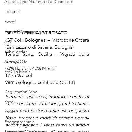
Associazione Nazionale Le Donne del
Editoriali
Eventi
Esercizi Commerciali
GELSO - EMILIA IGT ROSATO
IGT Colli Bolognesi – Microzone Croara 
AIS
(San Lazzaro di Savena, Bologna)
Pubblicazioni
Tenuta Santa Cecilia - Vigneti della 
Croara
Assaggi Olio
60% Barbera 40% Merlot 
EVO La Madia
12.75 % alcol 
Pasta
Vino biologico certificato C.C.P.B
Degustazioni Vino
Elegante veste rosa, limpido; i cerchietti 
Pane
che scendono veloci lungo il bicchiere, 
raccontano la storia delle uve di questo 
Salumi
Rosé. Freschi e morbidi sentori floreali  
Enogastronomia
accompagnano i sensi verso un ampio 
Recensioni Vino
ventaglio odoroso di frutta a pasta 