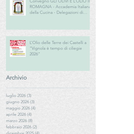
Convegno GLI OLIVI E L’OLIO IN
ROMAGNA - Accademia Italiana
della Cucina - Delegazioni di
Romagna e Centro Studi
Romagna
L’Olio delle Terre dei Castelli a
“Vignola è tempo di ciliegie
2026”
Archivio
luglio 2026
(3)
3 post
giugno 2026
(3)
3 post
maggio 2026
(4)
4 post
aprile 2026
(4)
4 post
marzo 2026
(8)
8 post
febbraio 2026
(2)
2 post
dicembre 2025
(4)
4 post