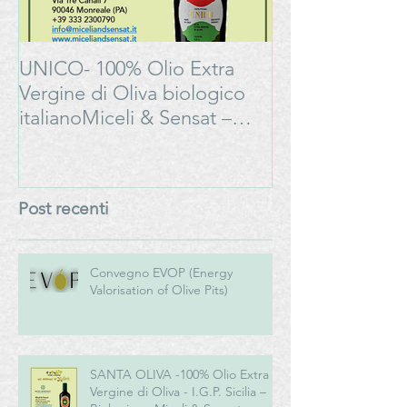
UNICO- 100% Olio Extra
Bonarda Oltrep
Vergine di Oliva biologico
Progetto
italianoMiceli & Sensat –
#LAMOSSAPE
Azienda Agricola Biologica
Post recenti
Convegno EVOP (Energy
Valorisation of Olive Pits)
SANTA OLIVA -100% Olio Extra
Vergine di Oliva - I.G.P. Sicilia –