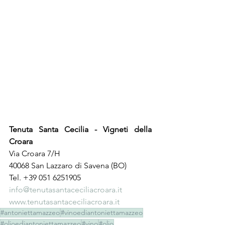
Tenuta Santa Cecilia - Vigneti della 
Croara
Via Croara 7/H
40068 San Lazzaro di Savena (BO)
Tel. +39 051 6251905
info@tenutasantaceciliacroara.it
www.tenutasantaceciliacroara.it
#antoniettamazzeo
#vinoediantoniettamazzeo
#olioediantoniettamazzeo
#vino
#olio