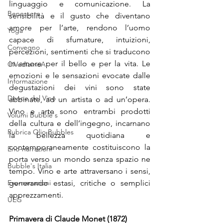
linguaggio e comunicazione. La 
Benessere
sensibilità e il gusto che diventano 
amore per l’arte, rendono l’uomo 
Yoga
capace di sfumature, intuizioni, 
Convegno
percezioni, sentimenti che si traducono 
in amore per il bello e per la vita. Le 
CiVediamoA
emozioni e le sensazioni evocate dalle 
Informazione
degustazioni dei vini sono state 
Donne del Vino
abbinate, ad un artista o ad un’opera. 
Vino e arte sono entrambi prodotti 
Volumi Bubble's
della cultura e dell’ingegno, incarnano 
Rubrica Olio Bubbles
la bellezza quotidiana e 
contemporaneamente costituiscono la 
Eno-narrazioni
porta verso un mondo senza spazio ne 
Bubble's Italia
tempo. Vino e arte attraversano i sensi, 
Evo-narrazioni
generando estasi, critiche o semplici 
apprezzamenti.
UEG
Primavera di Claude Monet (1872)