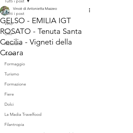
Tutti i post
Vinoè di Antonietta Mazzeo
Tutti i post
GELSO - EMILIA IGT
Vino
ROSATO - Tenuta Santa
Olio
Cecilia - Vigneti della
Ristoranti
Croara
Aceto
Formaggio
Turismo
Formazione
Fiere
Dolci
La Madia Travelfood
Filantropia