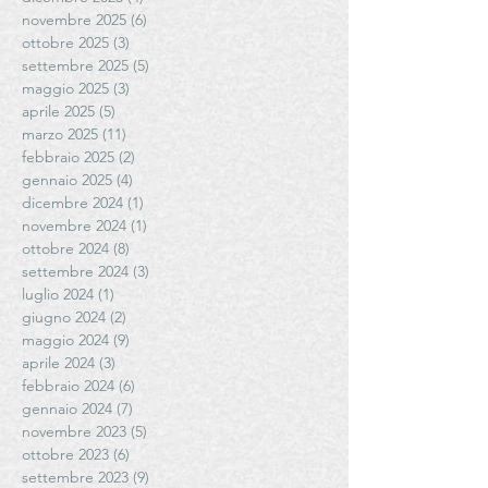
novembre 2025
(6)
6 post
ottobre 2025
(3)
3 post
settembre 2025
(5)
5 post
maggio 2025
(3)
3 post
aprile 2025
(5)
5 post
marzo 2025
(11)
11 post
febbraio 2025
(2)
2 post
gennaio 2025
(4)
4 post
dicembre 2024
(1)
1 post
novembre 2024
(1)
1 post
ottobre 2024
(8)
8 post
settembre 2024
(3)
3 post
luglio 2024
(1)
1 post
giugno 2024
(2)
2 post
maggio 2024
(9)
9 post
aprile 2024
(3)
3 post
febbraio 2024
(6)
6 post
gennaio 2024
(7)
7 post
novembre 2023
(5)
5 post
ottobre 2023
(6)
6 post
settembre 2023
(9)
9 post