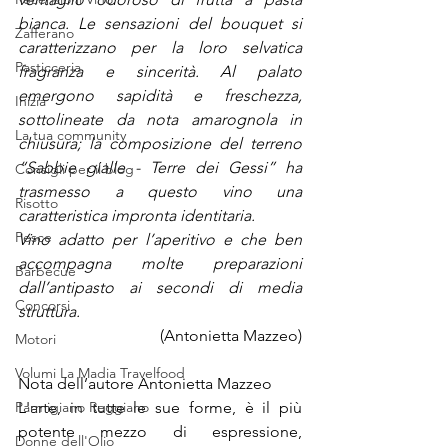
bianca. Le sensazioni del bouquet si 
Zafferano
caratterizzano per la loro selvatica 
Pasticceria
fragranza e sincerità. Al palato 
emergono sapidità e freschezza, 
Inizia
sottolineate da nota amarognola in 
La tua community
chiusura; la composizione del terreno  
“Sabbie gialle - Terre dei Gessi” ha 
Consigli per il blog
trasmesso a questo vino una 
Risotto
caratteristica impronta identitaria.
Pesce
Vino adatto per l’aperitivo e che ben 
accompagna molte preparazioni 
Barbecue
dall’antipasto ai secondi di media 
Concorsi
struttura. 
(Antonietta Mazzeo)
Motori
Volumi La Madia Travelfood
Nota dell’autore Antonietta Mazzeo
Parmigiano Reggiano
L'arte, in tutte le sue forme, è il più 
potente mezzo di espressione, 
Donne dell'Olio