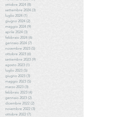
ottobre 2024
(8)
8 post
settembre 2024
(3)
3 post
luglio 2024
(1)
1 post
giugno 2024
(2)
2 post
maggio 2024
(9)
9 post
aprile 2024
(3)
3 post
febbraio 2024
(6)
6 post
gennaio 2024
(7)
7 post
novembre 2023
(5)
5 post
ottobre 2023
(6)
6 post
settembre 2023
(9)
9 post
agosto 2023
(1)
1 post
luglio 2023
(5)
5 post
giugno 2023
(3)
3 post
maggio 2023
(5)
5 post
marzo 2023
(3)
3 post
febbraio 2023
(4)
4 post
gennaio 2023
(2)
2 post
dicembre 2022
(2)
2 post
novembre 2022
(3)
3 post
ottobre 2022
(7)
7 post