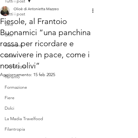
Tutti i post
Olioè di Antonietta Mazzeo
Tutti i post
Fiesole, al Frantoio
Vino
Buonamici “una panchina
Olio
rossa per ricordare e
Ristoranti
convivere in pace, come i
Aceto
nostri olivi”
Formaggio
Aggiornamento:
15 feb 2025
Turismo
Formazione
Fiere
Dolci
La Madia Travelfood
Filantropia