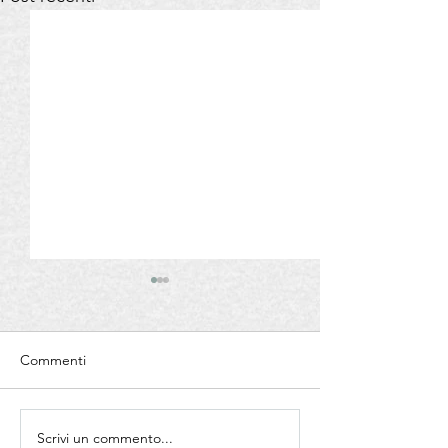
Commenti
Scrivi un commento...
SANTA OLIVA -100% Olio
UNICO- 100% Ol