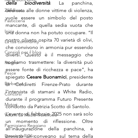
della biodiversità
. La panchina, 
dedicata alle donne vittime di violenza, 
Zafferano
vuole essere un simbolo del posto 
Pasticceria
mancante, di quella sedia vuota che 
Inizia
una donna non ha potuto occupare. “Il 
nostro oliveto ospita 70 varietà di olivi, 
La tua community
che convivono in armonia pur essendo 
Consigli per il blog
diversi. Questo è il messaggio che 
vogliamo trasmettere: la diversità può 
Risotto
essere fonte di ricchezza e pace”, ha 
Pesce
spiegato 
Cesare Buonamici
, presidente 
Barbecue
di Coldiretti Firenze-Prato durante 
l’intervista di stamani a White Radio, 
Concorsi
durante il programma Futuro Presente 
Motori
condotto da Patrizia Scotto di Santolo. 
L’evento di febbraio 2025 non sarà solo 
Volumi La Madia Travelfood
un momento di riflessione. Oltre 
Parmigiano Reggiano
all’inaugurazione della panchina, è 
previsto un convegno sul tema della 
Donne dell'Olio