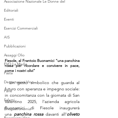
Associazione Nazionale Le Donne del
Editoriali
Eventi
Esercizi Commerciali
AIS
Pubblicazioni
Assaggi Olio
Fiesole, al Frantoio Buonamici “una panchina 
EVO La Madia
rossa per ricordare e convivere in pace, 
come i nostri olivi”
Pasta
Degustazioni Vino
  Un gesto simbolico che guarda al 
futuro con speranza e impegno sociale: 
Pane
in concomitanza con la giornata di San 
Salumi
Valentino 2025, l’azienda agricola 
Buonamici di Fiesole inaugurerà 
Enogastronomia
una
panchina rossa
 davanti all’
oliveto 
Recensioni Vino