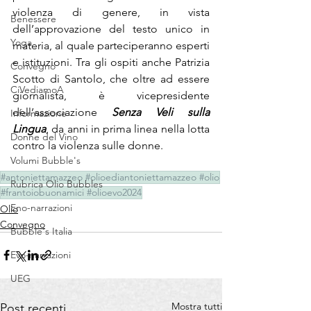
violenza di genere, in vista 
Benessere
dell’approvazione del testo unico in 
Yoga
materia, al quale parteciperanno esperti 
e istituzioni. Tra gli ospiti anche Patrizia 
Convegno
Scotto di Santolo, che oltre ad essere 
CiVediamoA
giornalista, è vicepresidente 
dell’associazione 
Senza Veli sulla 
Informazione
Lingua
, da anni in prima linea nella lotta 
Donne del Vino
contro la violenza sulle donne. 
Volumi Bubble's
#antoniettamazzeo #olioediantoniettamazzeo #olio
Rubrica Olio Bubbles
#frantoiobuonamici #olioevo2024
Eno-narrazioni
Olio
Convegno
Bubble's Italia
Evo-narrazioni
UEG
Mostra tutti
Post recenti