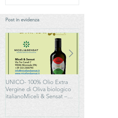
Extra Vergine di Oliva -
Vergine di Oliva
I.G.P. Sicilia – Biologico -
italianoMiceli & 
Miceli & Sensat – Azienda
Azienda Agricol
Post in evidenza
Agricola Biologica
Biologica
UNICO- 100% Olio Extra
Bonarda Oltrep
Vergine di Oliva biologico
Progetto
italianoMiceli & Sensat –
#LAMOSSAPE
Azienda Agricola Biologica