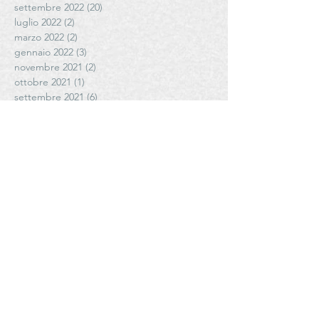
settembre 2022
(20)
20 post
luglio 2022
(2)
2 post
marzo 2022
(2)
2 post
gennaio 2022
(3)
3 post
novembre 2021
(2)
2 post
ottobre 2021
(1)
1 post
settembre 2021
(6)
6 post
agosto 2021
(5)
5 post
luglio 2021
(3)
3 post
giugno 2021
(4)
4 post
maggio 2021
(6)
6 post
aprile 2021
(4)
4 post
Cerca per tag
# FattoriadiPoggiopiano
#AziendaAgricolaCoste #antoniettamazzeo #olioediantoniettamazzeo
#Cantele
#CanteleWinery
#CantinaVecchiaTorre
#CantinaleVigne #giuseppefulghesu #fllifulghesu #TeresaFulghesuChighini
#CibusParma
#CletoChiarli
#CletoChiarliTenuteAgricole