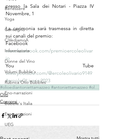
presso la Sala dei Notari - Piazza IV 
Benessere
Novembre, 1
Yoga
La cerimonia sarà trasmessa in diretta 
Convegno
sui canali del premio: 
CiVediamoA
Facebook  
Informazione
www.facebook.com/premioercoleolivar
io
Donne del Vino
You Tube  
Volumi Bubble's
www.youtube.com/@ercoleolivario9149
#ercoleOLivario2023
Rubrica Olio Bubbles
#olioediantoniettamazzeo #antoniettamazzeo #olio #ercoleOLivario2023
Eno-narrazioni
Olio
Concorsi
Bubble's Italia
Evo-narrazioni
UEG
Mostra tutti