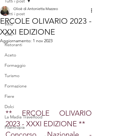
Tutti i post
Olioè di Antonietta Mazzeo
Tutti i post
ERCOLE OLIVARIO 2023 -
Vino
XXXI EDIZIONE
Olio
Aggiornamento:
1 nov 2023
Ristoranti
Aceto
Formaggio
Turismo
Formazione
Fiere
Dolci
** ERCOLE OLIVARIO 
La Madia Travelfood
2023 - XXXI EDIZIONE ** 
Filantropia
Concorso Nazionale - 