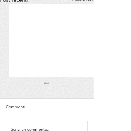
Post recenti
Commenti
Scrivi un commento...
SANTA OLIVA -100% Olio
UNICO- 100% Ol