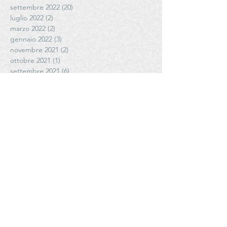
settembre 2022
(20)
20 post
luglio 2022
(2)
2 post
marzo 2022
(2)
2 post
gennaio 2022
(3)
3 post
novembre 2021
(2)
2 post
ottobre 2021
(1)
1 post
settembre 2021
(6)
6 post
agosto 2021
(5)
5 post
luglio 2021
(3)
3 post
giugno 2021
(4)
4 post
maggio 2021
(6)
6 post
aprile 2021
(4)
4 post
Cerca per tag
# FattoriadiPoggiopiano
#AziendaAgricolaCoste #antoniettamazzeo #olioediantoniettamazzeo
#Cantele
#CanteleWinery
#CantinaVecchiaTorre
#CantinaleVigne #giuseppefulghesu #fllifulghesu #TeresaFulghesuChighini
#CibusParma
#CletoChiarli