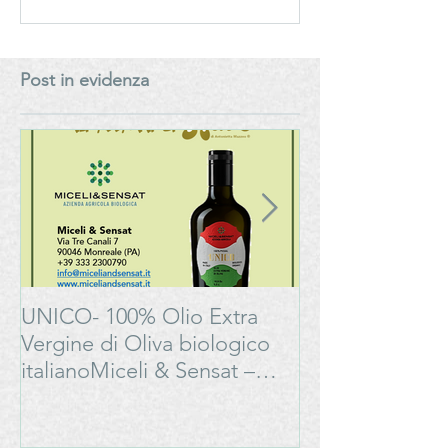
Extra Vergine di Oliva -
Vergine di Oliva
I.G.P. Sicilia – Biologico -
italianoMiceli & 
Miceli & Sensat – Azienda
Azienda Agricol
Post in evidenza
Agricola Biologica
Biologica
UNICO- 100% Olio Extra
Bonarda Oltrep
Vergine di Oliva biologico
Progetto
italianoMiceli & Sensat –
#LAMOSSAPE
Azienda Agricola Biologica