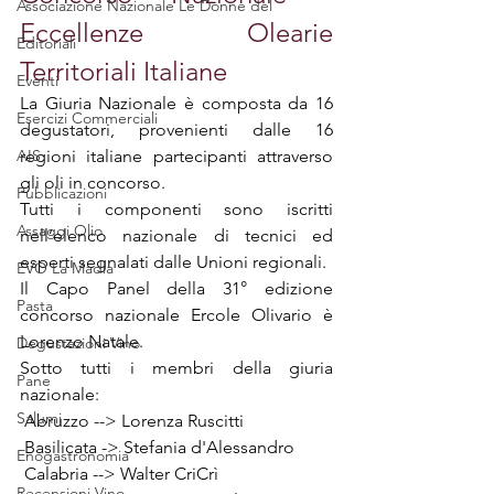
Associazione Nazionale Le Donne del
Eccellenze Olearie 
Editoriali
Territoriali Italiane
Eventi
La Giuria Nazionale è composta da 16 
Esercizi Commerciali
degustatori, provenienti dalle 16 
AIS
regioni italiane partecipanti attraverso 
gli oli in concorso. 
Pubblicazioni
Tutti i componenti sono iscritti 
Assaggi Olio
nell’elenco nazionale di tecnici ed 
esperti segnalati dalle Unioni regionali.
EVO La Madia
Il Capo Panel della 31° edizione 
Pasta
concorso nazionale Ercole Olivario è 
Lorenzo Natale.
Degustazioni Vino
Sotto tutti i membri della giuria 
Pane
nazionale:   
Salumi
 Abruzzo --> Lorenza Ruscitti 
 Basilicata -> Stefania d'Alessandro
Enogastronomia
 Calabria --> Walter CriCrì
Recensioni Vino