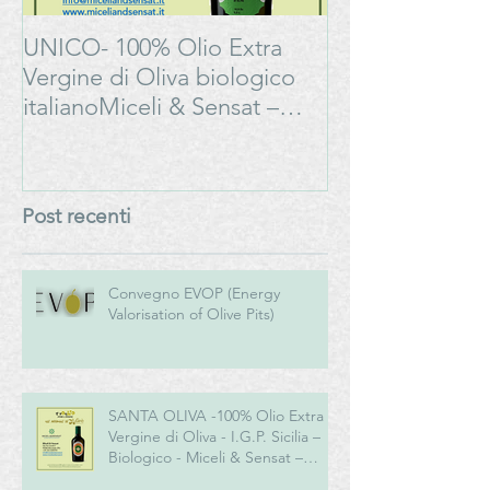
UNICO- 100% Olio Extra
Bonarda Oltrep
Vergine di Oliva biologico
Progetto
italianoMiceli & Sensat –
#LAMOSSAPE
Azienda Agricola Biologica
Post recenti
Convegno EVOP (Energy
Valorisation of Olive Pits)
SANTA OLIVA -100% Olio Extra
Vergine di Oliva - I.G.P. Sicilia –
Biologico - Miceli & Sensat –
Azienda Agricola Biologica