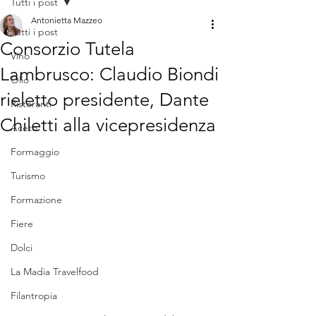
Tutti i post
Antonietta Mazzeo
Tutti i post
Consorzio Tutela
Vino
Lambrusco: Claudio Biondi
Olio
rieletto presidente, Dante
Ristoranti
Chiletti alla vicepresidenza
Aceto
Formaggio
Turismo
Formazione
Fiere
Dolci
La Madia Travelfood
Filantropia