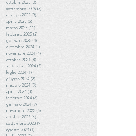
ottobre 2025
(3)
3 post
settembre 2025
(5)
5 post
maggio 2025
(3)
3 post
aprile 2025
(5)
5 post
marzo 2025
(11)
11 post
febbraio 2025
(2)
2 post
gennaio 2025
(4)
4 post
dicembre 2024
(1)
1 post
novembre 2024
(1)
1 post
ottobre 2024
(8)
8 post
settembre 2024
(3)
3 post
luglio 2024
(1)
1 post
giugno 2024
(2)
2 post
maggio 2024
(9)
9 post
aprile 2024
(3)
3 post
febbraio 2024
(6)
6 post
gennaio 2024
(7)
7 post
novembre 2023
(5)
5 post
ottobre 2023
(6)
6 post
settembre 2023
(9)
9 post
agosto 2023
(1)
1 post