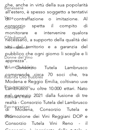
che, anche in virtù della sua popolarità 
Benessere
all’estero, è spesso soggetto a tentativi 
Yoga
di contraffazione o imitazione. Al 
consorzio spetta il compito di 
Convegno
monitorare e intervenire qualora 
CiVediamoA
necessario, a supporto della qualità dei 
vini del territorio e a garanzia del 
Informazione
pubblico che ogni giorno li sceglie e li 
Donne del Vino
apprezza”.
Volumi Bubble's
Il Consorzio Tutela Lambrusco 
comprende circa 70 soci che, tra 
Rubrica Olio Bubbles
Modena e Reggio Emilia, coltivano uve 
Eno-narrazioni
Lambrusco su oltre 10.000 ettari. Nato 
nel gennaio 2021 dalla fusione di tre 
Bubble's Italia
realtà - Consorzio Tutela del Lambrusco 
Evo-narrazioni
di Modena, Consorzio Tutela e 
Promozione dei Vini Reggiani DOP e 
UEG
Consorzio Tutela Vini Reno - il 