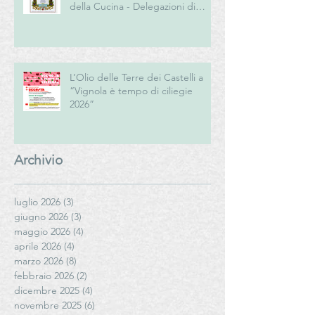
della Cucina - Delegazioni di
Romagna e Centro Studi
Romagna
L’Olio delle Terre dei Castelli a
“Vignola è tempo di ciliegie
2026”
Archivio
luglio 2026
(3)
3 post
giugno 2026
(3)
3 post
maggio 2026
(4)
4 post
aprile 2026
(4)
4 post
marzo 2026
(8)
8 post
febbraio 2026
(2)
2 post
dicembre 2025
(4)
4 post
novembre 2025
(6)
6 post