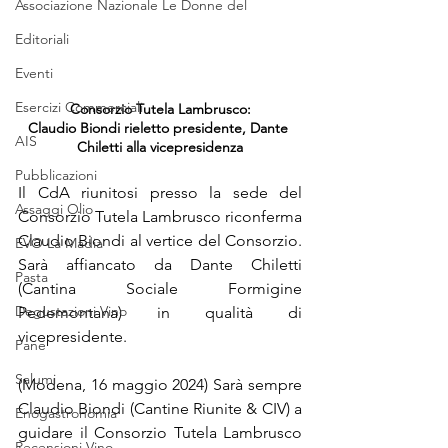
Associazione Nazionale Le Donne del
Editoriali
Eventi
Esercizi Commerciali
Consorzio Tutela Lambrusco:
Claudio Biondi rieletto presidente, Dante 
AIS
Chiletti alla vicepresidenza
Pubblicazioni
Il CdA riunitosi presso la sede del 
Assaggi Olio
Consorzio Tutela Lambrusco riconferma 
Claudio Biondi al vertice del Consorzio. 
EVO La Madia
Sarà affiancato da Dante Chiletti 
Pasta
(Cantina Sociale Formigine 
Degustazioni Vino
Pedemontana) in qualità di 
vicepresidente.
Pane
Salumi
(Modena, 16 maggio 2024) Sarà sempre 
Claudio Biondi (Cantine Riunite & CIV) a 
Enogastronomia
guidare il Consorzio Tutela Lambrusco 
Recensioni Vino