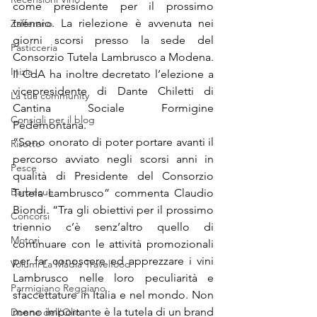
come presidente per il prossimo 
triennio. La rielezione è avvenuta nei 
Zafferano
giorni scorsi presso la sede del 
Pasticceria
Consorzio Tutela Lambrusco a Modena. 
Inizia
Il CdA ha inoltre decretato l’elezione a 
vicepresidente di Dante Chiletti di 
La tua community
Cantina Sociale Formigine 
Consigli per il blog
Pedemontana.
“Sono onorato di poter portare avanti il 
Risotto
percorso avviato negli scorsi anni in 
Pesce
qualità di Presidente del Consorzio 
Barbecue
Tutela Lambrusco” commenta Claudio 
Biondi. “Tra gli obiettivi per il prossimo 
Concorsi
triennio c’è senz’altro quello di 
Motori
continuare con le attività promozionali 
per far conoscere ed apprezzare i vini 
Volumi La Madia Travelfood
Lambrusco nelle loro peculiarità e 
Parmigiano Reggiano
sfaccettature in Italia e nel mondo. Non 
meno importante è la tutela di un brand 
Donne dell'Olio