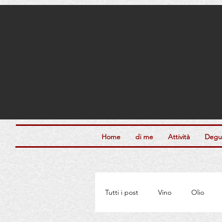
Home
di me
Attività
Degus
Tutti i post
Vino
Olio