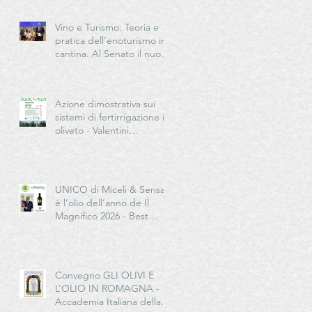
Vino e Turismo: Teoria e
pratica dell’enoturismo in
cantina. Al Senato il nuovo
manuale per la “New
Generation” del turismo
del vino italiano
Azione dimostrativa sui
sistemi di fertirrigazione in
oliveto - Valentini
Germano Impresa
Agricola
UNICO di Miceli & Sensat
è l’olio dell’anno de Il
Magnifico 2026 - Best
European Extra Quality
Olive Oil Award
Convegno GLI OLIVI E
L’OLIO IN ROMAGNA -
Accademia Italiana della