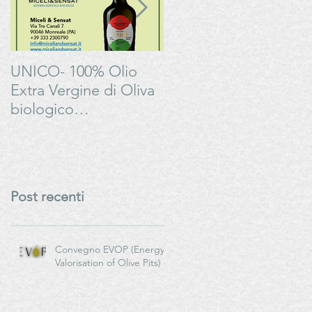
UNICO- 100% Olio
Bonarda Oltrepò
Extra Vergine di Oliva
Pavese - Progetto
biologico
#LAMOSSAPERFETT
italianoMiceli & Sensat
– Azienda Agricola
Biologica
Post recenti
Convegno EVOP (Energy
Valorisation of Olive Pits)