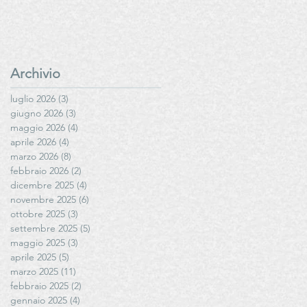
Archivio
luglio 2026
(3)
3 post
giugno 2026
(3)
3 post
maggio 2026
(4)
4 post
aprile 2026
(4)
4 post
marzo 2026
(8)
8 post
febbraio 2026
(2)
2 post
dicembre 2025
(4)
4 post
novembre 2025
(6)
6 post
ottobre 2025
(3)
3 post
settembre 2025
(5)
5 post
maggio 2025
(3)
3 post
aprile 2025
(5)
5 post
marzo 2025
(11)
11 post
febbraio 2025
(2)
2 post
gennaio 2025
(4)
4 post