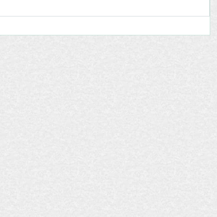
o
onale
LIA-