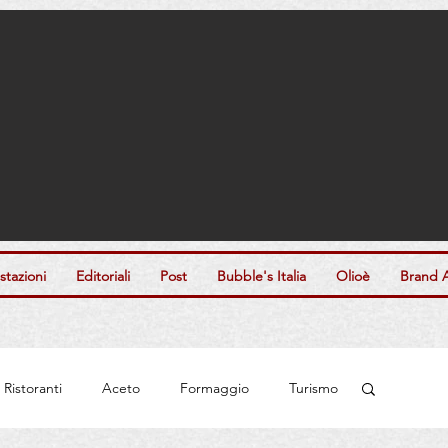
tazioni
Editoriali
Post
Bubble's Italia
Olioè
Brand 
Ristoranti
Aceto
Formaggio
Turismo