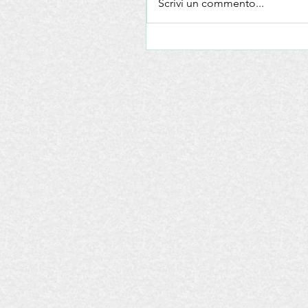
Scrivi un commento...
Difendere il valore del Vin
italiano - Convention Nazi
Le Donne del Vino in EMI
ROMAGNA