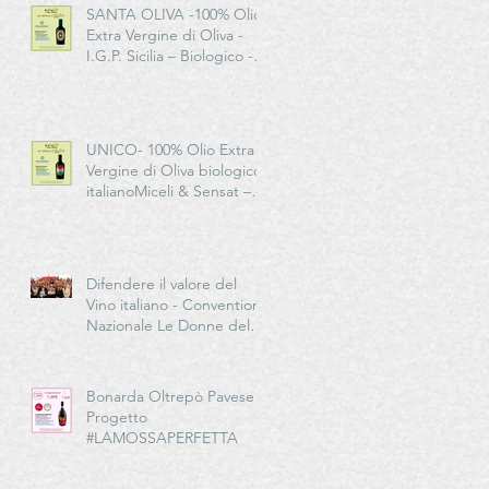
SANTA OLIVA -100% Olio
Extra Vergine di Oliva -
I.G.P. Sicilia – Biologico -
Miceli & Sensat – Azienda
Agricola Biologica
UNICO- 100% Olio Extra
Vergine di Oliva biologico
italianoMiceli & Sensat –
Azienda Agricola Biologica
Difendere il valore del
Vino italiano - Convention
Nazionale Le Donne del
Vino in EMILIA-
ROMAGNA
Bonarda Oltrepò Pavese -
Progetto
#LAMOSSAPERFETTA