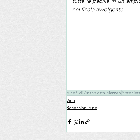
tutte le papille in un ampi
nel finale avvolgente.
Vinoè di Antonietta Mazzeo
Antoniet
Vino
Recensioni Vino