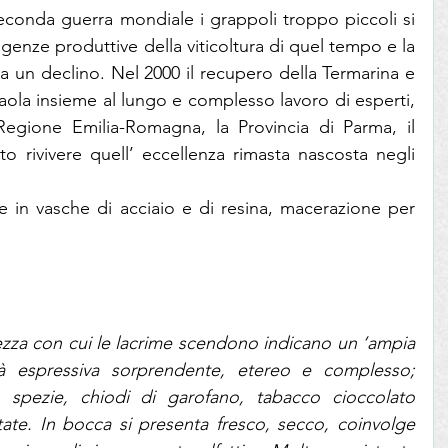
seconda guerra mondiale i grappoli troppo piccoli si 
sigenze produttive della viticoltura di quel tempo e la 
 un declino. Nel 2000 il recupero della Termarina e 
aola insieme al lungo e complesso lavoro di esperti, 
Regione Emilia-Romagna, la Provincia di Parma, il 
rivivere quell’ eccellenza rimasta nascosta negli 
e in vasche di acciaio e di resina, macerazione per 
tezza con cui le lacrime scendono indicano un ‘ampia 
rità espressiva sorprendente, etereo e complesso; 
i, spezie, chiodi di garofano, tabacco cioccolato 
tate. In bocca si presenta fresco, secco, coinvolge 