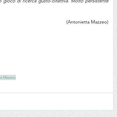
o gioco di ricerca gusto-olfattiva. Molto persistente 
(Antonietta Mazzeo)
ta Mazzeo