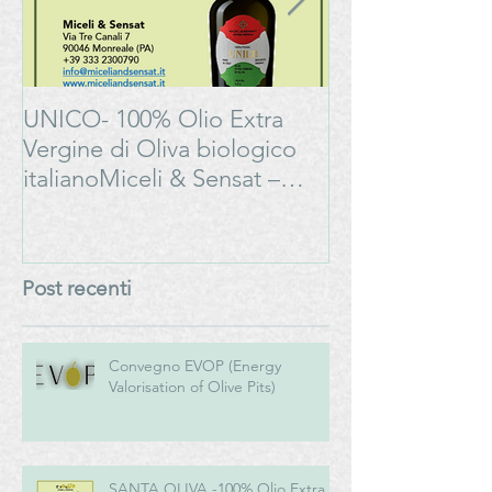
UNICO- 100% Olio Extra
Bonarda Oltrep
Vergine di Oliva biologico
Progetto
italianoMiceli & Sensat –
#LAMOSSAPE
Azienda Agricola Biologica
Post recenti
Convegno EVOP (Energy
Valorisation of Olive Pits)
SANTA OLIVA -100% Olio Extra