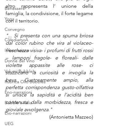
altro rappresenta l’ unione della 
Benessere
famiglia, la condivisione, il forte legame 
Yoga
con il territorio.
Convegno
"... Si presenta con una spuma briosa 
CiVediamoA
dal color rubino che vira al violaceo- 
Informazione
freschezza visiva- i profumi di frutti rossi 
– lamponi fragole- e floreali- dalle 
Donne del Vino
violette appassite alle rose- ci 
Volumi Bubble's
stuzzicano la curiosità e invoglia la 
beva. Gustosamente ampio, alla 
Rubrica Olio Bubbles
perfetta corrispondenza gusto-olfattiva 
Eno-narrazioni
si unisce la sapidità e l’acidità ben 
contenuta dalla morbidezza, fresca e 
Bubble's Italia
gioviale avvolgenza."
Evo-narrazioni
(Antonietta Mazzeo)
UEG