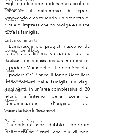
Figli, nipoti e pronipoti hanno accolto e 
Zafferano
cresciuto il patrimonio di saperi, 
innovando e costruendo un progetto di 
Pasticceria
vita e di impresa che coinvolge e unisce 
Inizia
tutta la famiglia.
La tua community
I Lambruschi più pregiati nascono da 
Consigli per il blog
terroir ad altissima vocazione, presso 
Risotto
Sorbara, nella bassa pianura modenese. 
Il podere Marandello, il fondo Scaletta, 
Pesce
il podere Ca’ Bianca, il fondo Uccelliera 
Barbecue
sono coltivati dalla famiglia sin dagli 
anni Venti, in un’area complessiva di 30 
Concorsi
ettari, all’interno della zona di 
Motori
denominazione d’origine del 
Lambrusco di Sorbara.
Volumi La Madia Travelfood
Parmigiano Reggiano
L’autentico è senza dubbio il prodotto 
Donne dell'Olio
della cantina Garuti, che più di ogni 