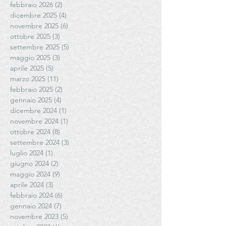
febbraio 2026
(2)
2 post
dicembre 2025
(4)
4 post
novembre 2025
(6)
6 post
ottobre 2025
(3)
3 post
settembre 2025
(5)
5 post
maggio 2025
(3)
3 post
aprile 2025
(5)
5 post
marzo 2025
(11)
11 post
febbraio 2025
(2)
2 post
gennaio 2025
(4)
4 post
dicembre 2024
(1)
1 post
novembre 2024
(1)
1 post
ottobre 2024
(8)
8 post
settembre 2024
(3)
3 post
luglio 2024
(1)
1 post
giugno 2024
(2)
2 post
maggio 2024
(9)
9 post
aprile 2024
(3)
3 post
febbraio 2024
(6)
6 post
gennaio 2024
(7)
7 post
novembre 2023
(5)
5 post