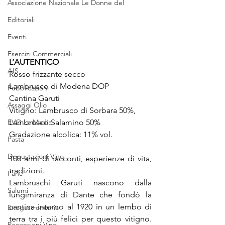
Associazione Nazionale Le Donne del
Editoriali
Eventi
Esercizi Commerciali
L’AUTENTICO
AIS
Rosso frizzante secco
Lambrusco di Modena DOP
Pubblicazioni
Cantina Garuti
Assaggi Olio
Vitigno: Lambrusco di Sorbara 50%, 
EVO La Madia
Lambrusco Salamino 50%
Gradazione alcolica: 11% vol.
Pasta
Degustazioni Vino
100 anni di racconti, esperienze di vita, 
tradizioni.
Pane
Lambruschi Garuti nascono dalla 
Salumi
lungimiranza di Dante che fondò la 
cantina intorno al 1920 in un lembo di 
Enogastronomia
terra tra i più felici per questo vitigno. 
Recensioni Vino