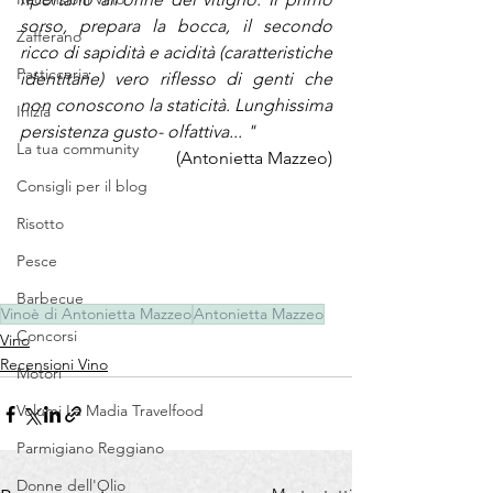
sorso, prepara la bocca, il secondo 
Zafferano
ricco di sapidità e acidità (caratteristiche 
Pasticceria
identitarie) vero riflesso di genti che 
non conoscono la staticità. Lunghissima 
Inizia
persistenza gusto- olfattiva... "
La tua community
(Antonietta Mazzeo)
Consigli per il blog
Risotto
Pesce
Barbecue
Vinoè di Antonietta Mazzeo
Antonietta Mazzeo
Concorsi
Vino
Recensioni Vino
Motori
Volumi La Madia Travelfood
Parmigiano Reggiano
Donne dell'Olio