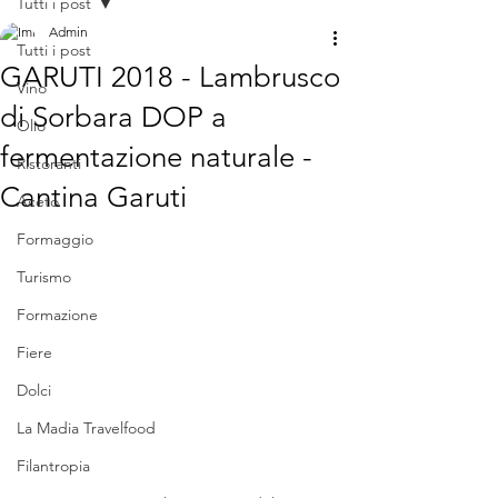
Tutti i post
Admin
Tutti i post
GARUTI 2018 - Lambrusco
Vino
di Sorbara DOP a
Olio
fermentazione naturale -
Ristoranti
Cantina Garuti
Aceto
Formaggio
Turismo
Formazione
Fiere
Dolci
La Madia Travelfood
Filantropia