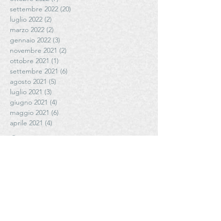
settembre 2022
(20)
20 post
luglio 2022
(2)
2 post
marzo 2022
(2)
2 post
gennaio 2022
(3)
3 post
novembre 2021
(2)
2 post
ottobre 2021
(1)
1 post
settembre 2021
(6)
6 post
agosto 2021
(5)
5 post
luglio 2021
(3)
3 post
giugno 2021
(4)
4 post
maggio 2021
(6)
6 post
aprile 2021
(4)
4 post
Cerca per tag
# FattoriadiPoggiopiano
#AziendaAgricolaCoste #antoniettamazzeo #olioediantoniettamazzeo
#Cantele
#CanteleWinery
#CantinaVecchiaTorre
#CantinaleVigne #giuseppefulghesu #fllifulghesu #TeresaFulghesuChighini
#CibusParma
#CletoChiarli