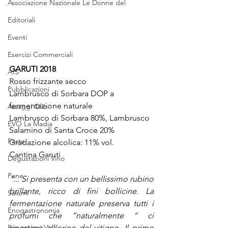
Associazione Nazionale Le Donne del
Editoriali
Eventi
Esercizi Commerciali
GARUTI 2018
AIS
Rosso frizzante secco
Pubblicazioni
Lambrusco di Sorbara DOP a 
fermentazione naturale
Assaggi Olio
Lambrusco di Sorbara 80%, Lambrusco 
EVO La Madia
Salamino di Santa Croce 20%
Pasta
Gradazione alcolica: 11% vol.
Cantina Garuti
Degustazioni Vino
Pane
"... Si presenta con un bellissimo rubino 
brillante, ricco di fini bollicine. La 
Salumi
fermentazione naturale preserva tutti i 
Enogastronomia
profumi che “naturalmente “ ci 
Recensioni Vino
riportano all’orine del vitigno. Il primo 