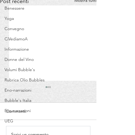
Mostra tutti
Post recenti
Benessere
Yoga
Convegno
CiVediamoA
Informazione
Donne del Vino
Volumi Bubble's
Rubrica Olio Bubbles
Eno-narrazioni
Bubble's Italia
Evo-narrazioni
Commenti
UEG
Scrivi un commento...