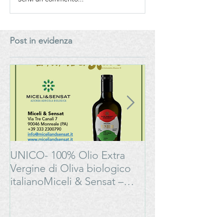
Bonarda Oltrepò Pavese -
Vino e Turismo: 
Progetto
pratica dell’enot
#LAMOSSAPERFETTA
cantina. Al Senat
manuale per la 
Post in evidenza
Generation” del
del vino italiano
UNICO- 100% Olio Extra
Bonarda Oltrep
Vergine di Oliva biologico
Progetto
italianoMiceli & Sensat –
#LAMOSSAPE
Azienda Agricola Biologica