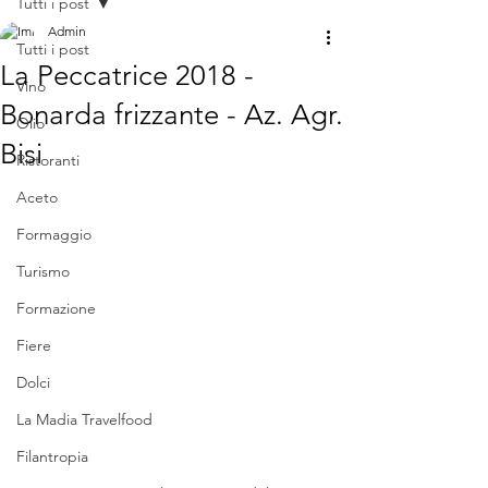
Tutti i post
Admin
Tutti i post
​La Peccatrice 2018 -
Vino
Bonarda frizzante - Az. Agr.
Olio
Bisi
Ristoranti
Aceto
Formaggio
Turismo
Formazione
Fiere
Dolci
La Madia Travelfood
Filantropia