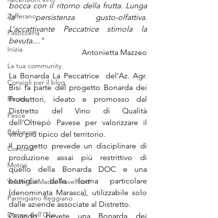
bocca con il ritorno della frutta. Lunga 
Zafferano
la  persistenza  gusto-olfattiva. 
L’accattivante Peccatrice stimola la 
Pasticceria
bevuta...."
Inizia
Antonietta Mazzeo
La tua community
La Bonarda La Peccatrice  del'Az. Agr. 
Consigli per il blog
Bisi fa parte del progetto Bonarda dei 
Risotto
Produttori, ideato e promosso dal 
Distretto del Vino di Qualità 
Pesce
dell’Oltrepò Pavese per valorizzare il 
Barbecue
vino più tipico del territorio.
Il progetto prevede un disciplinare di 
Concorsi
produzione assai più restrittivo di 
Motori
quello della Bonarda DOC e una 
bottiglia dalla forma particolare 
Volumi La Madia Travelfood
(denominata Marasca), utilizzabile solo 
Parmigiano Reggiano
dalle aziende associate al Distretto.
Donne dell'Olio
Quando bevete una Bonarda dei 