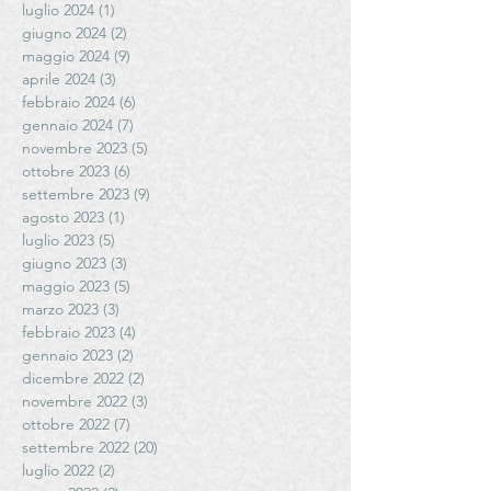
luglio 2024
(1)
1 post
giugno 2024
(2)
2 post
maggio 2024
(9)
9 post
aprile 2024
(3)
3 post
febbraio 2024
(6)
6 post
gennaio 2024
(7)
7 post
novembre 2023
(5)
5 post
ottobre 2023
(6)
6 post
settembre 2023
(9)
9 post
agosto 2023
(1)
1 post
luglio 2023
(5)
5 post
giugno 2023
(3)
3 post
maggio 2023
(5)
5 post
marzo 2023
(3)
3 post
febbraio 2023
(4)
4 post
gennaio 2023
(2)
2 post
dicembre 2022
(2)
2 post
novembre 2022
(3)
3 post
ottobre 2022
(7)
7 post
settembre 2022
(20)
20 post
luglio 2022
(2)
2 post