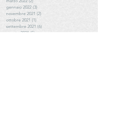
marzo 2022
(2)
2 post
gennaio 2022
(3)
3 post
novembre 2021
(2)
2 post
ottobre 2021
(1)
1 post
settembre 2021
(6)
6 post
agosto 2021
(5)
5 post
luglio 2021
(3)
3 post
giugno 2021
(4)
4 post
maggio 2021
(6)
6 post
aprile 2021
(4)
4 post
Cerca per tag
# FattoriadiPoggiopiano
#AziendaAgricolaCoste #antoniettamazzeo #olioediantoniettamazzeo
#Cantele
#CanteleWinery
#CantinaVecchiaTorre
#CantinaleVigne #giuseppefulghesu #fllifulghesu #TeresaFulghesuChighini
#CibusParma
#CletoChiarli
#CletoChiarliTenuteAgricole
#ConsorzioCasalascodelPomodoro
#ConsorzioSaliceSalentino