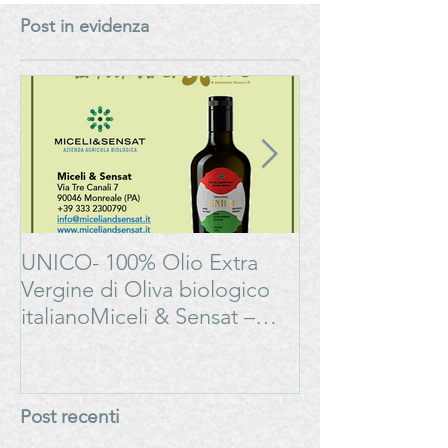
manuale per la 
Post in evidenza
Generation” del
del vino italiano
UNICO- 100% Olio Extra
Bonarda Oltrep
Vergine di Oliva biologico
Progetto
italianoMiceli & Sensat –
#LAMOSSAPE
Azienda Agricola Biologica
Post recenti