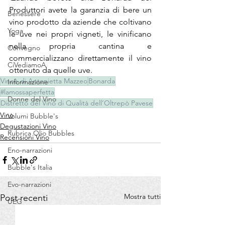
Produttori avete la garanzia di bere un 
Benessere
vino prodotto da aziende che coltivano 
Yoga
le uve nei propri vigneti, le vinificano 
nella propria cantina e 
Convegno
commercializzano direttamente il vino 
CiVediamoA
ottenuto da quelle uve.
Vinoè di Antonietta Mazzeo
Bonarda
Informazione
#lamossaperfetta
Donne del Vino
Distretto del Vino di Qualità dell’Oltrepò Pavese
Vino
Volumi Bubble's
Degustazioni Vino
Rubrica Olio Bubbles
Recensioni Vino
Eno-narrazioni
Bubble's Italia
Evo-narrazioni
Mostra tutti
Post recenti
UEG