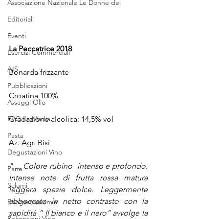
Associazione Nazionale Le Donne del
Editoriali
Eventi
La Peccatrice 2018
Esercizi Commerciali
AIS
Bonarda frizzante
Pubblicazioni
Croatina 100%
Assaggi Olio
EVO La Madia
Gradazione alcolica: 14,5% vol
Pasta
Az. Agr. Bisi 
Degustazioni Vino
" ... Colore rubino  intenso e profondo. 
Pane
Intense note di frutta rossa matura 
Salumi
leggera spezie dolce. Leggermente 
abboccato in netto contrasto con la 
Enogastronomia
sapidità “ Il bianco e il nero” avvolge la 
Recensioni Vino