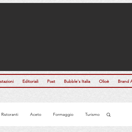
tazioni
Editoriali
Post
Bubble's Italia
Olioè
Brand 
Ristoranti
Aceto
Formaggio
Turismo