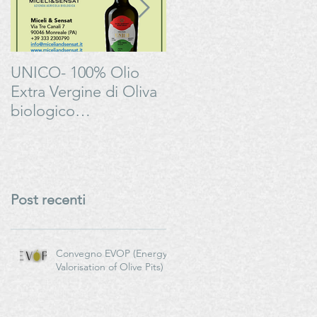
UNICO- 100% Olio
Bonarda Oltrepò
Extra Vergine di Oliva
Pavese - Progetto
biologico
#LAMOSSAPERFETT
italianoMiceli & Sensat
– Azienda Agricola
Biologica
Post recenti
Convegno EVOP (Energy
Valorisation of Olive Pits)