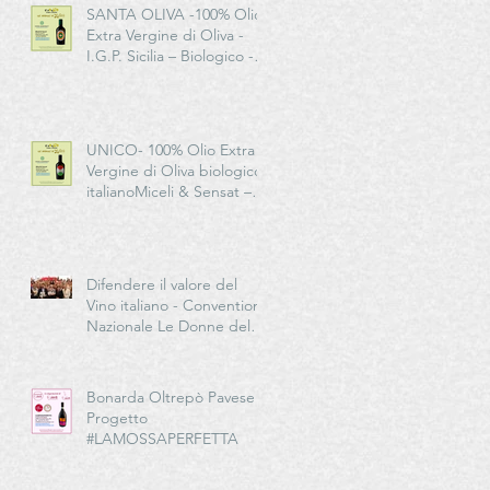
SANTA OLIVA -100% Olio
Extra Vergine di Oliva -
I.G.P. Sicilia – Biologico -
Miceli & Sensat – Azienda
Agricola Biologica
UNICO- 100% Olio Extra
Vergine di Oliva biologico
italianoMiceli & Sensat –
Azienda Agricola Biologica
Difendere il valore del
Vino italiano - Convention
Nazionale Le Donne del
Vino in EMILIA-
ROMAGNA
Bonarda Oltrepò Pavese -
Progetto
#LAMOSSAPERFETTA