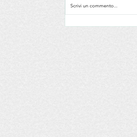
Scrivi un commento...
Convegno EVOP (Energy
Valorisation of Olive Pits)