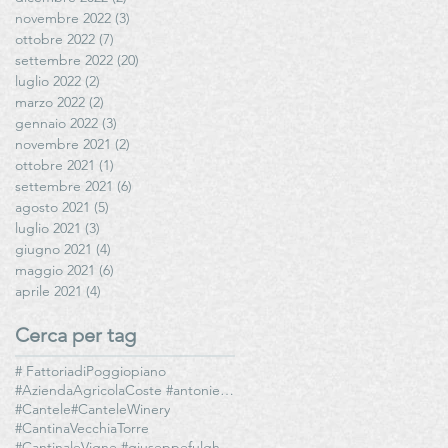
novembre 2022
(3)
3 post
ottobre 2022
(7)
7 post
settembre 2022
(20)
20 post
luglio 2022
(2)
2 post
marzo 2022
(2)
2 post
gennaio 2022
(3)
3 post
novembre 2021
(2)
2 post
ottobre 2021
(1)
1 post
settembre 2021
(6)
6 post
agosto 2021
(5)
5 post
luglio 2021
(3)
3 post
giugno 2021
(4)
4 post
maggio 2021
(6)
6 post
aprile 2021
(4)
4 post
Cerca per tag
# FattoriadiPoggiopiano
#AziendaAgricolaCoste #antoniettamazzeo #olioediantoniettamazzeo
#Cantele
#CanteleWinery
#CantinaVecchiaTorre
#CantinaleVigne #giuseppefulghesu #fllifulghesu #TeresaFulghesuChighini