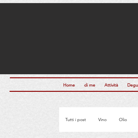
Home
di me
Attività
Degus
Tutti i post
Vino
Olio