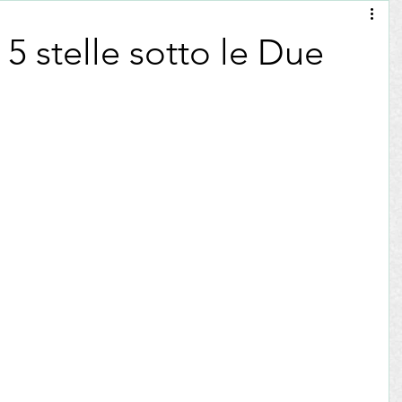
olci
La Madia Travelfood
Filantropia
5 stelle sotto le Due
ne del
Editoriali
Eventi
Pubblicazioni
Assaggi Olio
Degustazioni Vino
Pane
Salumi
ni Vino
Zafferano
Pasticceria
Inizia
i per il blog