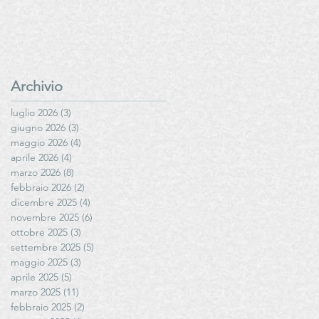
Archivio
luglio 2026
(3)
3 post
giugno 2026
(3)
3 post
maggio 2026
(4)
4 post
aprile 2026
(4)
4 post
marzo 2026
(8)
8 post
febbraio 2026
(2)
2 post
dicembre 2025
(4)
4 post
novembre 2025
(6)
6 post
ottobre 2025
(3)
3 post
settembre 2025
(5)
5 post
maggio 2025
(3)
3 post
aprile 2025
(5)
5 post
marzo 2025
(11)
11 post
febbraio 2025
(2)
2 post