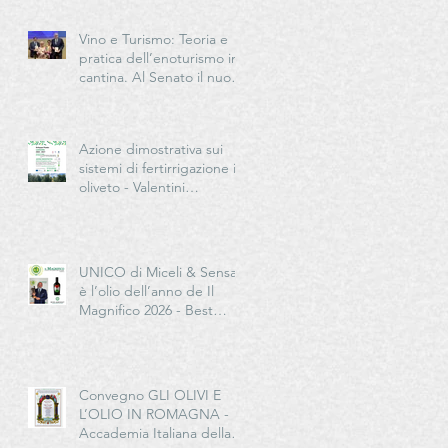
Vino e Turismo: Teoria e
pratica dell’enoturismo in
cantina. Al Senato il nuovo
manuale per la “New
Generation” del turismo
del vino italiano
Azione dimostrativa sui
sistemi di fertirrigazione in
oliveto - Valentini
Germano Impresa
Agricola
UNICO di Miceli & Sensat
è l’olio dell’anno de Il
Magnifico 2026 - Best
European Extra Quality
Olive Oil Award
Convegno GLI OLIVI E
L’OLIO IN ROMAGNA -
Accademia Italiana della