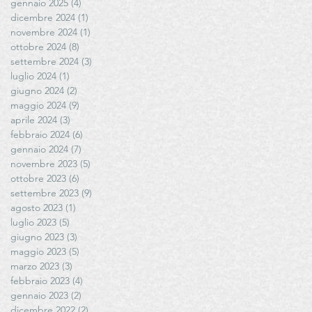
gennaio 2025
(4)
4 post
dicembre 2024
(1)
1 post
novembre 2024
(1)
1 post
ottobre 2024
(8)
8 post
settembre 2024
(3)
3 post
luglio 2024
(1)
1 post
giugno 2024
(2)
2 post
maggio 2024
(9)
9 post
aprile 2024
(3)
3 post
febbraio 2024
(6)
6 post
gennaio 2024
(7)
7 post
novembre 2023
(5)
5 post
ottobre 2023
(6)
6 post
settembre 2023
(9)
9 post
agosto 2023
(1)
1 post
luglio 2023
(5)
5 post
giugno 2023
(3)
3 post
maggio 2023
(5)
5 post
marzo 2023
(3)
3 post
febbraio 2023
(4)
4 post
gennaio 2023
(2)
2 post
dicembre 2022
(2)
2 post