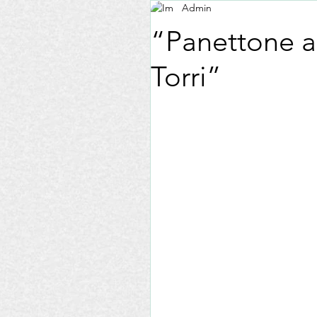
Admin
Formazione
Fiere
D
“Panettone a 
Torri”
Associazione Nazionale Le Don
Esercizi Commerciali
AIS
EVO La Madia
Pasta
Enogastronomia
Recensio
La tua community
Consigl