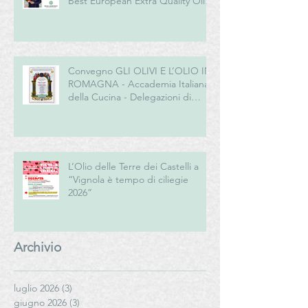
Best European Extra Quality Olive
Oil Award
Convegno GLI OLIVI E L’OLIO IN
ROMAGNA - Accademia Italiana
della Cucina - Delegazioni di
Romagna e Centro Studi
Romagna
L’Olio delle Terre dei Castelli a
“Vignola è tempo di ciliegie
2026”
Archivio
luglio 2026
(3)
3 post
giugno 2026
(3)
3 post