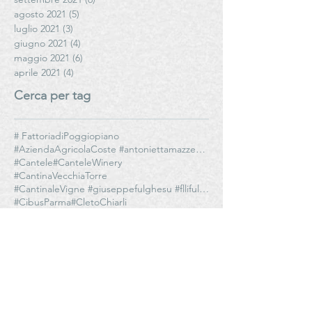
agosto 2021
(5)
5 post
luglio 2021
(3)
3 post
giugno 2021
(4)
4 post
maggio 2021
(6)
6 post
aprile 2021
(4)
4 post
Cerca per tag
# FattoriadiPoggiopiano
#AziendaAgricolaCoste #antoniettamazzeo #olioediantoniettamazzeo
#Cantele
#CanteleWinery
#CantinaVecchiaTorre
#CantinaleVigne #giuseppefulghesu #fllifulghesu #TeresaFulghesuChighini
#CibusParma
#CletoChiarli
#CletoChiarliTenuteAgricole
#ConsorzioCasalascodelPomodoro
#ConsorzioSaliceSalentino
#ConsorziodiTutelaViniDOPSaliceSalentino
#D-vinoteca #noidonnedelvino #ledonnedelvino #noidonnedelvinoER #RaffaellaCinelli
#DalèRistorante
#DanieleDePascalis
#DemoOliop #OltrepòPavese #PSRLombardia #SviluppoRurale
#Donatellacinellicolombini #antoniettamazzeo #olioediantoniettamazzeo