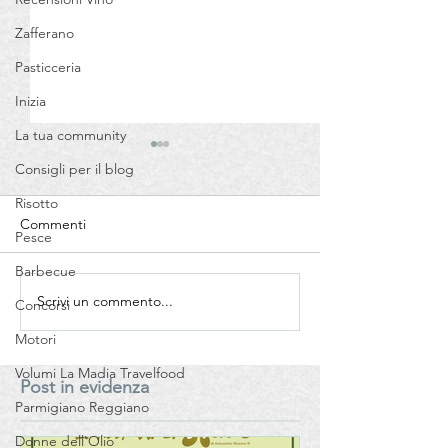
Zafferano
Pasticceria
Inizia
La tua community
Consigli per il blog
Risotto
Commenti
Pesce
Barbecue
Scrivi un commento...
SANTA OLIVA -100% Olio
UNICO- 100% Ol
Concorsi
Extra Vergine di Oliva -
Vergine di Oliva
Motori
I.G.P. Sicilia – Biologico -
italianoMiceli & 
Miceli & Sensat – Azienda
Azienda Agricol
Volumi La Madia Travelfood
Post in evidenza
Agricola Biologica
Biologica
Parmigiano Reggiano
Donne dell'Olio