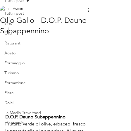
Tutti i post
Admin
Tutti i post
Olio Gallo - D.O.P. Dauno
Vino
Subappennino
Olio
Ristoranti
Aceto
Formaggio
Turismo
Formazione
Fiere
Dolci
La Madia Travelfood
D.O.P. Dauno Subappennino
Filantropia
Fruttato verde di olive, erbaceo, fresco 
leggera foglia di pomodoro. Al gusto 