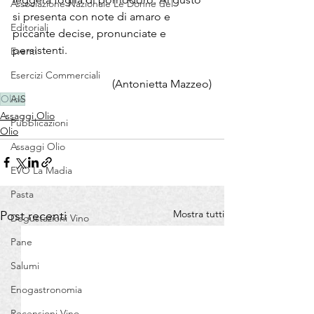
Associazione Nazionale Le Donne del
si presenta con note di amaro e 
Editoriali
piccante decise, pronunciate e 
persistenti.
Eventi
Esercizi Commerciali
(Antonietta Mazzeo)
Olioè
AIS
Assaggi Olio
Pubblicazioni
Olio
Assaggi Olio
EVO La Madia
Pasta
Mostra tutti
Post recenti
Degustazioni Vino
Pane
Salumi
Enogastronomia
Recensioni Vino