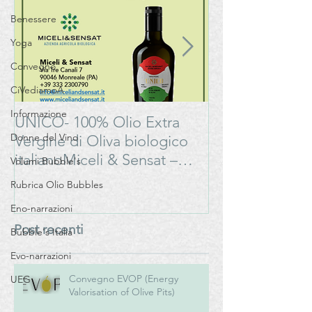
Benessere
Yoga
Convegno
CiVediamoA
Informazione
UNICO- 100% Olio Extra
Bonarda Oltrep
Donne del Vino
Vergine di Oliva biologico
Progetto
italianoMiceli & Sensat –
#LAMOSSAPE
Volumi Bubble's
Azienda Agricola Biologica
Rubrica Olio Bubbles
Eno-narrazioni
Post recenti
Bubble's Italia
Evo-narrazioni
Convegno EVOP (Energy
UEG
Valorisation of Olive Pits)