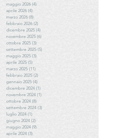
maggio 2026
(4)
4 post
aprile 2026
(4)
4 post
marzo 2026
(8)
8 post
febbraio 2026
(2)
2 post
dicembre 2025
(4)
4 post
novembre 2025
(6)
6 post
ottobre 2025
(3)
3 post
settembre 2025
(5)
5 post
maggio 2025
(3)
3 post
aprile 2025
(5)
5 post
marzo 2025
(11)
11 post
febbraio 2025
(2)
2 post
gennaio 2025
(4)
4 post
dicembre 2024
(1)
1 post
novembre 2024
(1)
1 post
ottobre 2024
(8)
8 post
settembre 2024
(3)
3 post
luglio 2024
(1)
1 post
giugno 2024
(2)
2 post
maggio 2024
(9)
9 post
aprile 2024
(3)
3 post