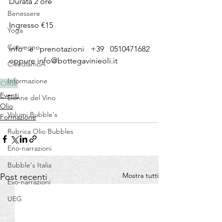
Durata 2 ore
Benessere
Ingresso €15
Yoga
Convegno
Info e prenotazioni +39 0510471682 
oppure info@bottegavinieoli.it
CiVediamoA
Informazione
Olioè
Eventi
Donne del Vino
Olio
Volumi Bubble's
Formazione
Rubrica Olio Bubbles
Eno-narrazioni
Bubble's Italia
Mostra tutti
Post recenti
Evo-narrazioni
UEG