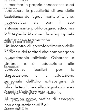
aumentare le proprie conoscenze e ad 
Zafferano
apprezzare le peculiarità di una delle 
eccellenze dell’agroalimentare italiano, 
Pasticceria
riconosciuto sia per il suo 
Inizia
entusiasmante profilo organolettico ma 
La tua community
anche per le sue straordinarie proprietà 
salutistiche e terapeutiche. 
Consigli per il blog
Un incontro di approfondimento delle 
Risotto
cultivar e dei territori che compongono 
il patrimonio olivicolo Calabrese e 
Pesce
Umbro, e di educazione alle 
Barbecue
conoscenze basilari per la 
Concorsi
degustazione e la valutazione 
sensoriale dell'olio extravergine di 
Motori
oliva, le tecniche della degustazione e i 
Volumi La Madia Travelfood
principali pregi e difetti dell'olio. 
Al termine prova pratica di assaggio 
Parmigiano Reggiano
con degustazione di 5 oli.
Donne dell'Olio