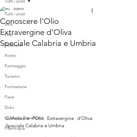
Tutti i post
Admin
Tutti i post
Conoscere l’Olio
Vino
Extravergine d’Oliva
Olio
Speciale Calabria e Umbria
Ristoranti
Aceto
Formaggio
Turismo
Formazione
Fiere
Dolci
La Madia Travelfood
Conoscere l’Olio Extravergine d’Oliva 
Speciale Calabria e Umbria
Filantropia