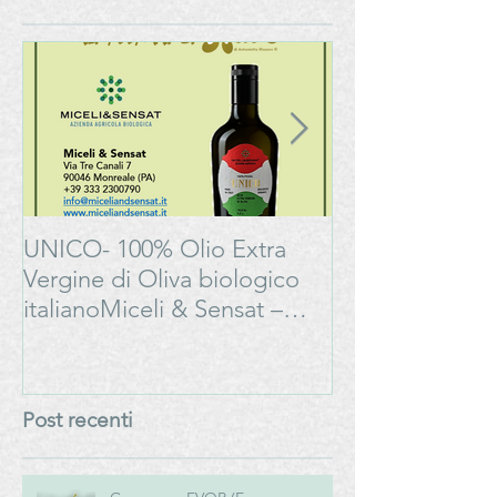
UNICO- 100% Olio Extra
Bonarda Oltrep
Vergine di Oliva biologico
Progetto
italianoMiceli & Sensat –
#LAMOSSAPE
Azienda Agricola Biologica
Post recenti