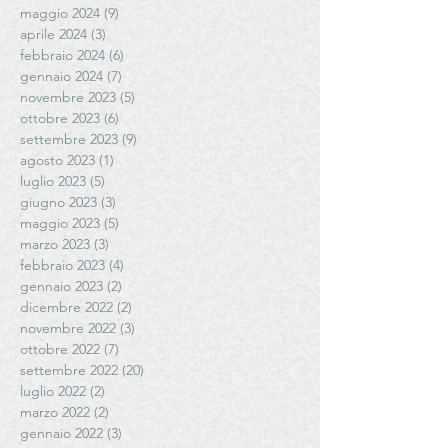
maggio 2024
(9)
9 post
aprile 2024
(3)
3 post
febbraio 2024
(6)
6 post
gennaio 2024
(7)
7 post
novembre 2023
(5)
5 post
ottobre 2023
(6)
6 post
settembre 2023
(9)
9 post
agosto 2023
(1)
1 post
luglio 2023
(5)
5 post
giugno 2023
(3)
3 post
maggio 2023
(5)
5 post
marzo 2023
(3)
3 post
febbraio 2023
(4)
4 post
gennaio 2023
(2)
2 post
dicembre 2022
(2)
2 post
novembre 2022
(3)
3 post
ottobre 2022
(7)
7 post
settembre 2022
(20)
20 post
luglio 2022
(2)
2 post
marzo 2022
(2)
2 post
gennaio 2022
(3)
3 post