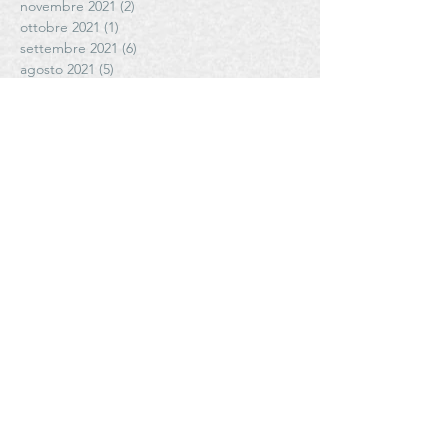
novembre 2021
(2)
2 post
ottobre 2021
(1)
1 post
settembre 2021
(6)
6 post
agosto 2021
(5)
5 post
luglio 2021
(3)
3 post
giugno 2021
(4)
4 post
maggio 2021
(6)
6 post
aprile 2021
(4)
4 post
Cerca per tag
# FattoriadiPoggiopiano
#AziendaAgricolaCoste #antoniettamazzeo #olioediantoniettamazzeo
#Cantele
#CanteleWinery
#CantinaVecchiaTorre
#CantinaleVigne #giuseppefulghesu #fllifulghesu #TeresaFulghesuChighini
#CibusParma
#CletoChiarli
#CletoChiarliTenuteAgricole
#ConsorzioCasalascodelPomodoro
#ConsorzioSaliceSalentino
#ConsorziodiTutelaViniDOPSaliceSalentino
#D-vinoteca #noidonnedelvino #ledonnedelvino #noidonnedelvinoER #RaffaellaCinelli