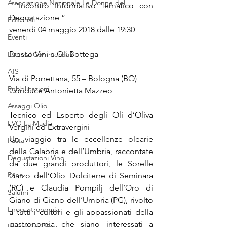
Associazione Nazionale Le Donne del
 “Incontro Informativo Tematico con 
Degustazione ”
Editoriali
venerdì 04 maggio 2018 dalle 19:30 
Eventi
Presso Vini e Oli Bottega
Esercizi Commerciali
AIS
Via di Porrettana, 55 – Bologna (BO) 
Pubblicazioni
Conduce Antonietta Mazzeo
Assaggi Olio
Tecnico ed Esperto degli Oli d’Oliva 
EVO La Madia
Vergini ed Extravergini
Un viaggio tra le eccellenze olearie 
Pasta
della Calabria e dell’Umbria, raccontate 
Degustazioni Vino
da due grandi produttori, le Sorelle 
Pane
Garzo dell’Olio Dolciterre di Seminara 
(RC) e Claudia Pompilj dell’Oro di 
Salumi
Giano di Giano dell’Umbria (PG), rivolto 
Enogastronomia
a tutti i cultori e gli appassionati della 
gastronomia che siano interessati a 
Recensioni Vino