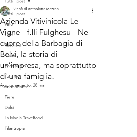
Tutti i post
Vinoè di Antonietta Mazzeo
Tutti i post
Azienda Vitivinicola Le
Vino
Vigne - f.lli Fulghesu - Nel
Olio
cuore della Barbagia di
Ristoranti
Belvì, la storia di
Aceto
un’impresa, ma soprattutto
Formaggio
di una famiglia.
Turismo
Aggiornamento:
28 mar
Formazione
Fiere
Dolci
La Madia Travelfood
Filantropia