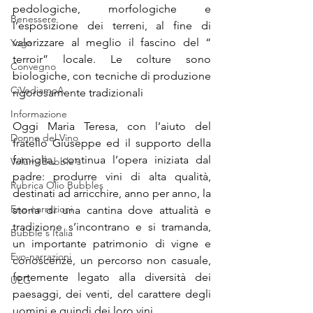
pedologiche, morfologiche e 
Benessere
l’esposizione dei terreni, al fine di 
valorizzare al meglio il fascino del “ 
Yoga
terroir” locale. Le colture sono 
Convegno
biologiche, con tecniche di produzione 
CiVediamoA
rigorosamente tradizionali
Informazione
Oggi Maria Teresa, con l’aiuto del 
Donne del Vino
fratello Giuseppe ed il supporto della 
famiglia, continua l’opera iniziata dal 
Volumi Bubble's
padre: produrre vini di alta qualità, 
Rubrica Olio Bubbles
destinati ad arricchire, anno per anno, la 
Eno-narrazioni
storia di una cantina dove attualità e 
tradizione s’incontrano e si tramanda, 
Bubble's Italia
un importante patrimonio di vigne e 
Evo-narrazioni
conoscenze, un percorso non casuale, 
fortemente legato alla diversità dei 
UEG
paesaggi, dei venti, del carattere degli 
uomini e quindi dei loro vini.