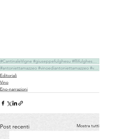
#CantinaleVigne #giuseppefulghesu #fllifulghesu #TeresaFulghesuChighini
#antoniettamazzeo #vinoediantoniettamazzeo #vino
Editoriali
Vino
Eno-narrazioni
Mostra tutti
Post recenti