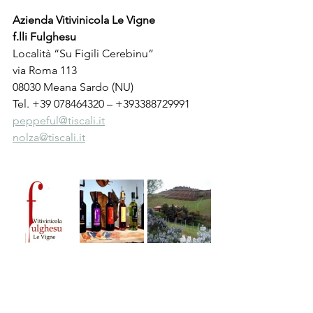
Azienda Vitivinicola Le Vigne
f.lli Fulghesu
Località “Su Figili Cerebinu”
via Roma 113
08030 Meana Sardo (NU)
Tel. +39 078464320 – +393388729991
peppeful@tiscali.it
nolza@tiscali.it