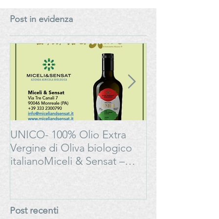
#LAMOSSAPERFETTA
cantina. Al Senat
manuale per la 
Post in evidenza
Generation” del
del vino italiano
UNICO- 100% Olio Extra
Bonarda Oltrep
Vergine di Oliva biologico
Progetto
italianoMiceli & Sensat –
#LAMOSSAPE
Azienda Agricola Biologica
Post recenti