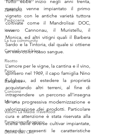
Tutto ebbe inizio negli anni trenta, 
quando venne impiantato il primo 
Zafferano
vigneto con le antiche varietà tuttora 
Pasticceria
coltivate come il Mandrolisai DOC, 
ovvero Cannonau, il Muristellu, il 
Inizia
Monica, ed altri vitigni quali il Barbera 
La tua community
Sardo e la Tintoria, dal quale si ottiene 
Consigli per il blog
un vino color rosso sangue.
Risotto
L’amore per le vigne, la cantina e il vino, 
Pesce
spinsero nel 1969, il capo famiglia Nino 
Fulghesu, ad estedere la proprietà 
Barbecue
acquistando altri terreni, al fine di  
Concorsi
intraprendere  un percorso all’insegna 
Motori
di una progressiva modernizzazione e 
valorizzazione dei prodotti. Particolare 
Volumi La Madia Travelfood
cura e attenzione è stata riservata alla 
Parmigiano Reggiano
scelta delle diverse cultivar impiantate, 
tenendo presenti le caratteristiche 
Donne dell'Olio