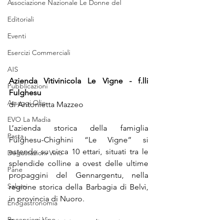
Associazione Nazionale Le Donne del
Editoriali
Eventi
Esercizi Commerciali
AIS
Azienda Vitivinicola Le Vigne - f.lli 
Pubblicazioni
Fulghesu
Assaggi Olio
di Antonietta Mazzeo
EVO La Madia
L’azienda storica della famiglia 
Pasta
Fulghesu-Chighini “Le Vigne” si 
estende su circa 10 ettari, situati tra le 
Degustazioni Vino
splendide colline a ovest delle ultime 
Pane
propaggini del Gennargentu, nella 
Salumi
regione storica della Barbagia di Belvì, 
in provincia di Nuoro.
Enogastronomia
Recensioni Vino