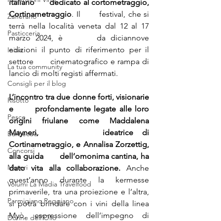
italiano       dedicato al cortometraggio, 
Cortinametraggio
. Il       festival, che si 
Zafferano
terrà nella località veneta dal 12 al 17 
Pasticceria
marzo 2024, è       da diciannove 
edizioni il punto di riferimento per il 
Inizia
settore       cinematografico e rampa di 
La tua community
lancio di molti registi affermati. 
Consigli per il blog
L’incontro tra due donne forti, visionarie 
Risotto
e       profondamente legate alle loro 
Pesce
origini friulane come Maddalena 
Mayneri,       ideatrice di 
Barbecue
Cortinametraggio, e Annalisa Zorzettig, 
Concorsi
alla guida       dell’omonima cantina, ha 
Motori
dato vita alla collaborazione.
 Anche       
quest’anno durante la kermesse 
Volumi La Madia Travelfood
primaverile, tra una proiezione e l’altra,       
Parmigiano Reggiano
si potrà brindare con i vini della linea 
Myò, espressione dell’impegno di       
Donne dell'Olio