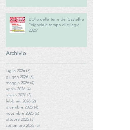
Romagna
L’Olio delle Terre dei Castelli a
“Vignola è tempo di ciliegie
2026”
Archivio
luglio 2026
(3)
3 post
giugno 2026
(3)
3 post
maggio 2026
(4)
4 post
aprile 2026
(4)
4 post
marzo 2026
(8)
8 post
febbraio 2026
(2)
2 post
dicembre 2025
(4)
4 post
novembre 2025
(6)
6 post
ottobre 2025
(3)
3 post
settembre 2025
(5)
5 post