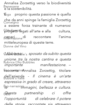
Annalisa Zorzettig verso la biodiversità 
Benessere
e la sostenibilità.
E       proprio questa passione è quella 
Yoga
che da anni spinge la famiglia Zorzettig       
Convegno
a essere forza trainante di numerosi 
CiVediamoA
progetti legati all’arte e alla       cultura, 
capaci di raccontare l’anima 
Informazione
mitteleuropea di queste terre.
Donne del Vino
“
Abbiamo       sposato da subito questa 
Volumi Bubble's
unione tra la nostra cantina e questa 
Rubrica Olio Bubbles
importante       manifestazione.
 – 
Eno-narrazioni
racconta Annalisa Zorzettig, titolare       
dell’azienda - 
Il cinema è un’arte 
Bubble's Italia
espressiva in grado di creare, attraverso 
Evo-narrazioni
le       immagini, bellezza e cultura. 
Questa partnership ci offre 
UEG
l’opportunità       di celebrare il potere 
delle storie, raccontate sia attraverso 