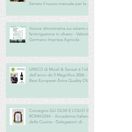
Senato il nuovo manuale per la
“New Generation” del turismo
del vino italiano
Azione dimostrativa sui sistemi di
fertirrigazione in oliveto - Valentini
Germano Impresa Agricola
UNICO di Miceli & Sensat è l’olio
dell’anno de Il Magnifico 2026 -
Best European Extra Quality Olive
Oil Award
Convegno GLI OLIVI E L’OLIO IN
ROMAGNA - Accademia Italiana
della Cucina - Delegazioni di
Romagna e Centro Studi