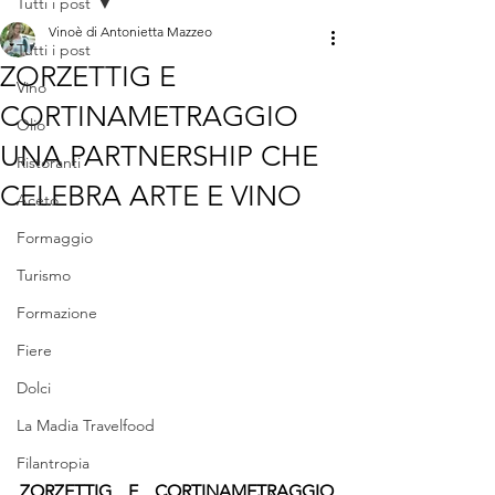
Tutti i post
Vinoè di Antonietta Mazzeo
Tutti i post
ZORZETTIG E
Vino
CORTINAMETRAGGIO
Olio
UNA PARTNERSHIP CHE
Ristoranti
CELEBRA ARTE E VINO
Aceto
Formaggio
Turismo
Formazione
Fiere
Dolci
La Madia Travelfood
Filantropia
ZORZETTIG E CORTINAMETRAGGIO 