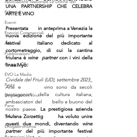
Associazione Nazionale Le Donne del
UNA PARTNERSHIP CHE CELEBRA 
Editoriali
ARTE E VINO
Eventi
Presentata       in anteprima a Venezia la 
Esercizi Commerciali
nuova edizione del più importante 
festival  italiano dedicato al 
AIS
cortometraggio, di cui la cantina 
Pubblicazioni
friulana è 
wine  partner
 con i vini della 
Assaggi Olio
linea Myò.
EVO La Madia
Cividale del Friuli (UD), settembre 2023
_ 
Pasta
Arte e       vino sono da secoli 
protagonisti della cultura italiana, 
Degustazioni Vino
ambasciatori del       bello e buono del 
Pane
nostro paese. 
La prestigiosa azienda 
Salumi
friulana Zorzettig       ha voluto unire 
questi due mondi, diventando 
wine       
Enogastronomia
partner
 del più importante festival 
Recensioni Vino