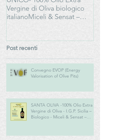
Vergine di Oliva biologico
Progetto
italianoMiceli & Sensat –
#LAMOSSAPE
Azienda Agricola Biologica
Post recenti
Convegno EVOP (Energy
Valorisation of Olive Pits)
SANTA OLIVA -100% Olio Extra
Vergine di Oliva - I.G.P. Sicilia –
Biologico - Miceli & Sensat –
Azienda Agricola Biologica