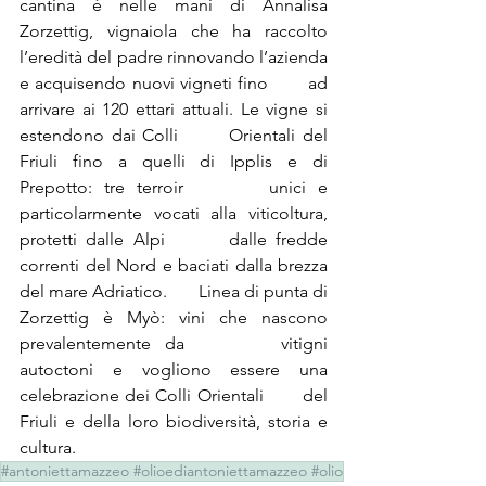
cantina è nelle mani di Annalisa 
Zorzettig, vignaiola che ha raccolto       
l’eredità del padre rinnovando l’azienda 
e acquisendo nuovi vigneti fino       ad 
arrivare ai 120 ettari attuali. Le vigne si 
estendono dai Colli       Orientali del 
Friuli fino a quelli di Ipplis e di 
Prepotto: tre terroir       unici e 
particolarmente vocati alla viticoltura, 
protetti dalle Alpi       dalle fredde 
correnti del Nord e baciati dalla brezza 
del mare Adriatico.       Linea di punta di 
Zorzettig è Myò: vini che nascono 
prevalentemente da       vitigni 
autoctoni e vogliono essere una 
celebrazione dei Colli Orientali       del 
Friuli e della loro biodiversità, storia e 
cultura. 
#antoniettamazzeo #olioediantoniettamazzeo #olio