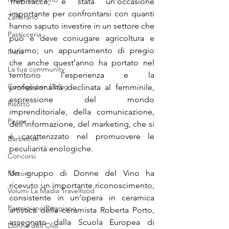
Trebisacce, è stata un’occasione 
importante per confrontarsi con quanti 
Zafferano
hanno saputo investire in un settore che 
Pasticceria
può e deve coniugare agricoltura e 
turismo; un appuntamento di pregio 
Inizia
che anche quest’anno ha portato nel 
La tua community
territorio l’esperienza e la 
Consigli per il blog
professionalità declinata al femminile, 
espressione del mondo 
Risotto
imprenditoriale, della comunicazione, 
Pesce
dell’informazione, del marketing, che si 
è caratterizzato nel promuovere le 
Barbecue
peculiarità enologiche.
Concorsi
Un gruppo di Donne del Vino ha 
Motori
ricevuto un importante riconoscimento, 
Volumi La Madia Travelfood
consistente in un’opera in ceramica 
Parmigiano Reggiano
artistica della ceramista Roberta Porto, 
assegnato dalla Scuola Europea di 
Donne dell'Olio