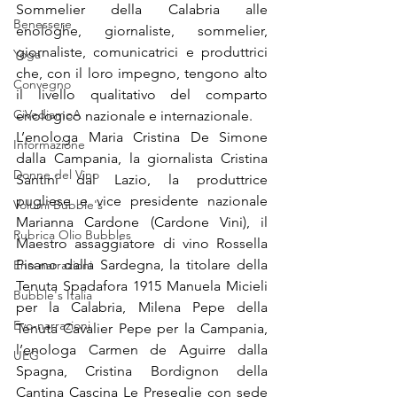
Sommelier della Calabria alle 
Benessere
enologhe, giornaliste, sommelier, 
giornaliste, comunicatrici e produttrici 
Yoga
che, con il loro impegno, tengono alto 
Convegno
il livello qualitativo del comparto 
CiVediamoA
enologico nazionale e internazionale. 
L’enologa Maria Cristina De Simone 
Informazione
dalla Campania, la giornalista Cristina 
Donne del Vino
Santini dal Lazio, la produttrice 
pugliese e vice presidente nazionale 
Volumi Bubble's
Marianna Cardone (Cardone Vini), il 
Rubrica Olio Bubbles
Maestro assaggiatore di vino Rossella 
Pisano dalla Sardegna, la titolare della 
Eno-narrazioni
Tenuta Spadafora 1915 Manuela Micieli 
Bubble's Italia
per la Calabria, Milena Pepe della 
Evo-narrazioni
Tenuta Cavalier Pepe per la Campania, 
l’enologa Carmen de Aguirre dalla 
UEG
Spagna, Cristina Bordignon della 
Cantina Cascina Le Preseglie con sede 