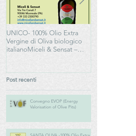
UNICO- 100% Olio Extra
Bonarda Oltrep
Vergine di Oliva biologico
Progetto
italianoMiceli & Sensat –
#LAMOSSAPE
Azienda Agricola Biologica
Post recenti
Convegno EVOP (Energy
Valorisation of Olive Pits)
SANTA OLIVA -100% Olio Extra