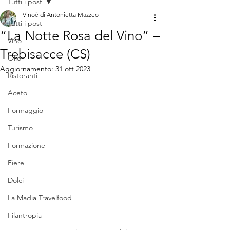
Tutti i post
Vinoè di Antonietta Mazzeo
Tutti i post
“La Notte Rosa del Vino” –
Vino
Trebisacce (CS)
Olio
Aggiornamento:
31 ott 2023
Ristoranti
Aceto
Formaggio
Turismo
Formazione
Fiere
Dolci
La Madia Travelfood
Filantropia