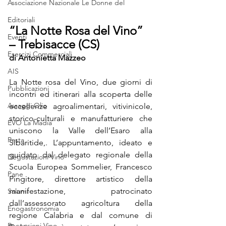
Associazione Nazionale Le Donne del
Editoriali
“La Notte Rosa del Vino” 
Eventi
– Trebisacce (CS)
Esercizi Commerciali
di Antonietta Mazzeo
AIS
La Notte rosa del Vino, due giorni di 
Pubblicazioni
incontri ed itinerari alla scoperta delle 
Assaggi Olio
eccellenze agroalimentari, vitivinicole, 
storico-culturali e manufatturiere che 
EVO La Madia
uniscono la Valle dell’Esaro alla 
Pasta
Sibaritide,. L’appuntamento, ideato e 
guidato dal delegato regionale della 
Degustazioni Vino
Scuola Europea Sommelier, Francesco 
Pane
Pingitore, direttore artistico della 
manifestazione,  patrocinato 
Salumi
dall’assessorato agricoltura della 
Enogastronomia
regione Calabria e dal comune di 
Recensioni Vino