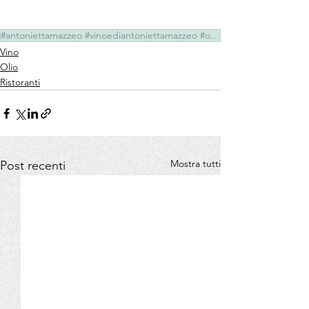
#antoniettamazzeo #vinoediantoniettamazzeo #olioediantoniettamazzeo ##paolapoli #irynabalim #siviac
Vino
Olio
Ristoranti
Mostra tutti
Post recenti