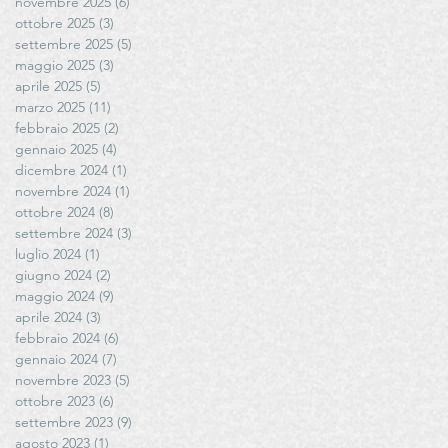
novembre 2025
(6)
6 post
ottobre 2025
(3)
3 post
settembre 2025
(5)
5 post
maggio 2025
(3)
3 post
aprile 2025
(5)
5 post
marzo 2025
(11)
11 post
febbraio 2025
(2)
2 post
gennaio 2025
(4)
4 post
dicembre 2024
(1)
1 post
novembre 2024
(1)
1 post
ottobre 2024
(8)
8 post
settembre 2024
(3)
3 post
luglio 2024
(1)
1 post
giugno 2024
(2)
2 post
maggio 2024
(9)
9 post
aprile 2024
(3)
3 post
febbraio 2024
(6)
6 post
gennaio 2024
(7)
7 post
novembre 2023
(5)
5 post
ottobre 2023
(6)
6 post
settembre 2023
(9)
9 post
agosto 2023
(1)
1 post