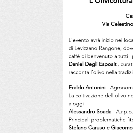
L'Olivicoltu
Cas
Via Celestin
L'evento avrà inizio nei loc
di Levizzano Rangone, dove vi
caffè di benvenuto a tutti i 
Daniel Degli Esposit
i, cura
racconta l'olivo nella tradiz
Eraldo Antonini
 - Agrono
La coltivazione dell'olivo 
a oggi
Alessandro Spada
 - A.r.p.o
Principali problematiche fit
Stefano Caruso e Giacomo 