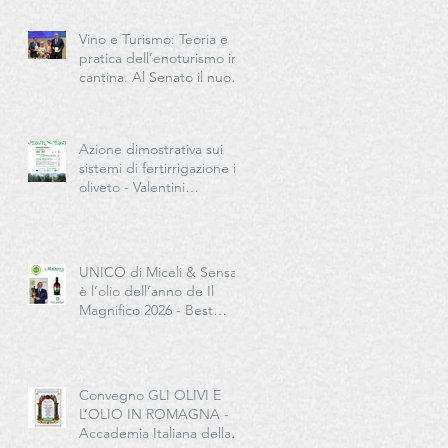
Vino e Turismo: Teoria e
pratica dell’enoturismo in
cantina. Al Senato il nuovo
manuale per la “New
Generation” del turismo
del vino italiano
Azione dimostrativa sui
sistemi di fertirrigazione in
oliveto - Valentini
Germano Impresa
Agricola
UNICO di Miceli & Sensat
è l’olio dell’anno de Il
Magnifico 2026 - Best
European Extra Quality
Olive Oil Award
Convegno GLI OLIVI E
L’OLIO IN ROMAGNA -
Accademia Italiana della