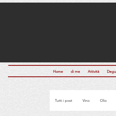
Home
di me
Attività
Degus
Tutti i post
Vino
Olio