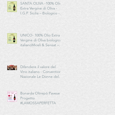
SANTA OLIVA -100% Olio
Extra Vergine di Oliva -
I.G.P. Sicilia – Biologico -
Miceli & Sensat – Azienda
Agricola Biologica
UNICO- 100% Olio Extra
Vergine di Oliva biologico
italianoMiceli & Sensat –
Azienda Agricola Biologica
Difendere il valore del
Vino italiano - Convention
Nazionale Le Donne del
Vino in EMILIA-
ROMAGNA
Bonarda Oltrepò Pavese -
Progetto
#LAMOSSAPERFETTA