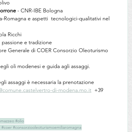
olivo
Morrone
 - CNR-IBE Bologna
lia-Romagna e aspetti  tecnologici-qualitativi nel 
ola Ricchi
 passione e tradizione
tore Generale di COER Consorzio Oleoturismo 
degli oli modenesi e guida agli assaggi.
egli assaggi è necessaria la prenotazione 
@comune.castelvertro-di-modena.mo.it
  +39 
amazzeo #olio
li #coer #consorziooleoturismoemiliaromagna