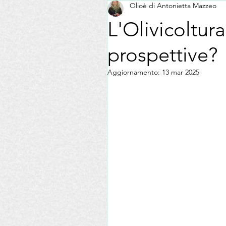
Olioè di Antonietta Mazzeo
Formazione
Fiere
D
L'Olivicoltu
prospettive?
Associazione Nazionale Le Don
Aggiornamento:
13 mar 2025
Esercizi Commerciali
AIS
EVO La Madia
Pasta
Enogastronomia
Recensio
La tua community
Consigl