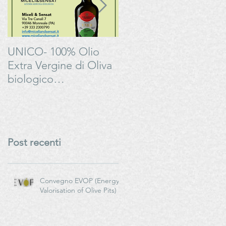
UNICO- 100% Olio
Bonarda Oltrepò
Extra Vergine di Oliva
Pavese - Progetto
biologico
#LAMOSSAPERFETT
italianoMiceli & Sensat
– Azienda Agricola
Biologica
Post recenti
Convegno EVOP (Energy
Valorisation of Olive Pits)