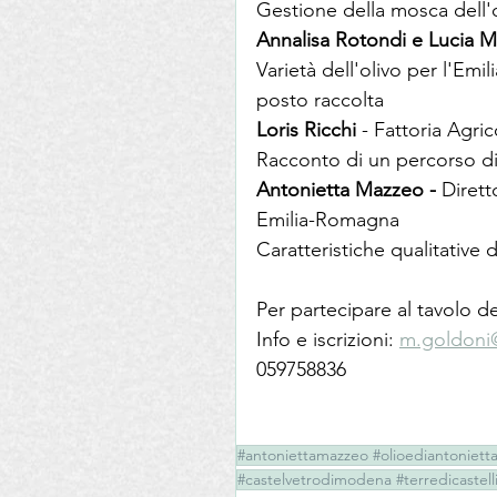
Gestione della mosca dell'
Annalisa Rotondi e Lucia 
Varietà dell'olivo per l'Emi
posto raccolta
Loris Ricchi 
- Fattoria Agric
Racconto di un percorso di
Antonietta Mazzeo -
 Diret
Emilia-Romagna
Caratteristiche qualitative 
Per partecipare al tavolo d
Info e iscrizioni: 
m.goldoni
059758836
#antoniettamazzeo #olioediantoniett
#castelvetrodimodena #terredicastel