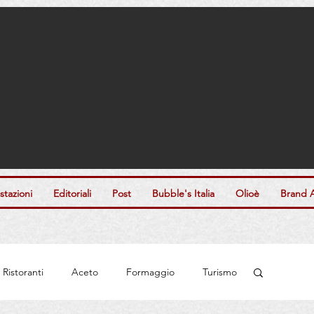
tazioni
Editoriali
Post
Bubble's Italia
Olioè
Brand 
Ristoranti
Aceto
Formaggio
Turismo