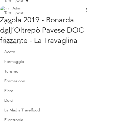
Tutti i post
Admin
Tutti i post
Zavola 2019 - Bonarda
Vino
dell’Oltrepò Pavese DOC
Olio
frizzante - La Travaglina
Ristoranti
Aceto
Formaggio
Turismo
Formazione
Fiere
Dolci
La Madia Travelfood
Filantropia