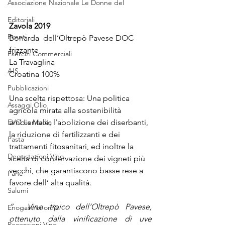
Associazione Nazionale Le Donne del
Editoriali
Zavola 2019
Eventi
Bonarda  dell’Oltrepò Pavese DOC 
frizzante
Esercizi Commerciali
La Travaglina
AIS
Croatina 100%
Pubblicazioni
Una scelta rispettosa: Una politica 
Assaggi Olio
agricola mirata alla sostenibilità 
EVO La Madia
ambientale, l’abolizione dei diserbanti, 
la riduzione di fertilizzanti e dei 
Pasta
trattamenti fitosanitari, ed inoltre la 
Degustazioni Vino
scelta di conservazione dei vigneti più 
vecchi, che garantiscono basse rese a 
Pane
favore dell’ alta qualità.
Salumi
“ …Vino tipico dell’Oltrepò Pavese, 
Enogastronomia
ottenuto dalla vinificazione di uve 
Recensioni Vino