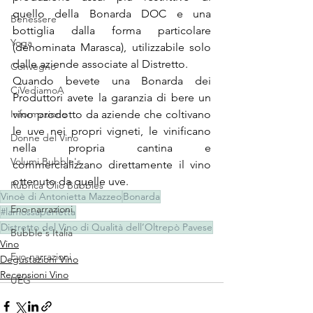
quello della Bonarda DOC e una 
Benessere
bottiglia dalla forma particolare 
Yoga
(denominata Marasca), utilizzabile solo 
dalle aziende associate al Distretto.
Convegno
Quando bevete una Bonarda dei 
CiVediamoA
Produttori avete la garanzia di bere un 
Informazione
vino prodotto da aziende che coltivano 
le uve nei propri vigneti, le vinificano 
Donne del Vino
nella propria cantina e 
Volumi Bubble's
commercializzano direttamente il vino 
ottenuto da quelle uve.
Rubrica Olio Bubbles
Vinoè di Antonietta Mazzeo
Bonarda
Eno-narrazioni
#lamossaperfetta
Distretto del Vino di Qualità dell’Oltrepò Pavese
Bubble's Italia
Vino
Evo-narrazioni
Degustazioni Vino
Recensioni Vino
UEG