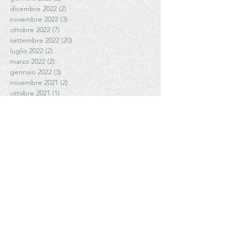
dicembre 2022
(2)
2 post
novembre 2022
(3)
3 post
ottobre 2022
(7)
7 post
settembre 2022
(20)
20 post
luglio 2022
(2)
2 post
marzo 2022
(2)
2 post
gennaio 2022
(3)
3 post
novembre 2021
(2)
2 post
ottobre 2021
(1)
1 post
settembre 2021
(6)
6 post
agosto 2021
(5)
5 post
luglio 2021
(3)
3 post
giugno 2021
(4)
4 post
maggio 2021
(6)
6 post
aprile 2021
(4)
4 post
Cerca per tag
# FattoriadiPoggiopiano
#AziendaAgricolaCoste #antoniettamazzeo #olioediantoniettamazzeo
#Cantele
#CanteleWinery