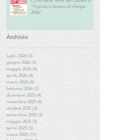
L’Olio delle Terre dei Castelli a
“Vignola è tempo di ciliegie
2026”
Archivio
luglio 2026
(3)
3 post
giugno 2026
(3)
3 post
maggio 2026
(4)
4 post
aprile 2026
(4)
4 post
marzo 2026
(8)
8 post
febbraio 2026
(2)
2 post
dicembre 2025
(4)
4 post
novembre 2025
(6)
6 post
ottobre 2025
(3)
3 post
settembre 2025
(5)
5 post
maggio 2025
(3)
3 post
aprile 2025
(5)
5 post
marzo 2025
(11)
11 post