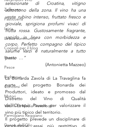
selezionate di Croatina, vitigno 
Zafferano
autoctono della zona. Il vino ha una 
veste rubino intenso, fruttato fresco e 
Pasticceria
gioviale, sprigiona profumi vivaci di 
Inizia
frutta rossa. Gustosamente fragrante, 
sapido in linea con morbidezza e 
La tua community
corpo. Perfetto compagno del tipico 
Consigli per il blog
salume Varzi e naturalmente a tutto 
Risotto
pasto  …”
(Antonietta Mazzeo)
Pesce
Barbecue
La Bonarda Zavola di La Travaglina fa 
parte del progetto Bonarda dei 
Concorsi
Produttori, ideato e promosso dal 
Motori
Distretto del Vino di Qualità 
dell’Oltrepò Pavese per valorizzare il 
Volumi La Madia Travelfood
vino più tipico del territorio.
Parmigiano Reggiano
Il progetto prevede un disciplinare di 
Donne dell'Olio
produzione assai più restrittivo di 