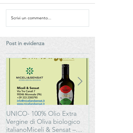
Scrivi un commento...
Bonarda Oltrepò Pavese -
Vino e Turismo: 
Progetto
pratica dell’enot
#LAMOSSAPERFETTA
cantina. Al Senat
manuale per la 
Post in evidenza
Generation” del
del vino italiano
UNICO- 100% Olio Extra
Bonarda Oltrep
Vergine di Oliva biologico
Progetto
italianoMiceli & Sensat –
#LAMOSSAPE