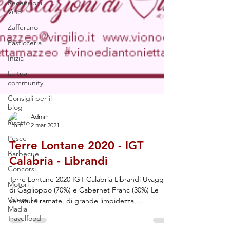
Recensioni
Vino
Zafferano
Pasticceria
Inizia
La tua
community
Consigli per il
blog
Risotto
Admin
Pesce
2 mar 2021
Barbecue
Terre Lontane 2020 - IGT
Concorsi
Calabria - Librandi
Motori
Terre Lontane 2020 IGT Calabria Librandi Uvaggio
Volumi La
di Gaglioppo (70%) e Cabernet Franc (30%) Le
Madia
venature ramate, di grande limpidezza,...
Travelfood