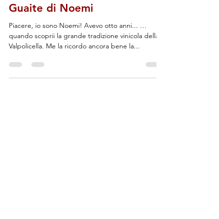
Admin
10 dic 2020
Recioto 2010 - Recioto della
Valpolicella D.O.C.G. - Le
Guaite di Noemi
Piacere, io sono Noemi! Avevo otto anni... …
quando scoprii la grande tradizione vinicola della
Valpolicella. Me la ricordo ancora bene la...