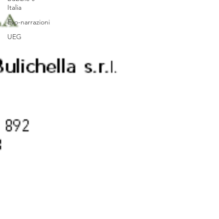
Italia
Evo-narrazioni
UEG