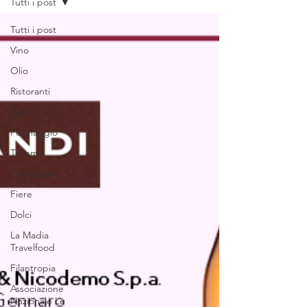
Tutti i post
Tutti i post
Vino
Olio
Ristoranti
Aceto
Formaggio
Turismo
Formazione
Fiere
Dolci
La Madia
Travelfood
Filantropia
Associazione
Nazionale Le