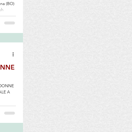
gna (BO)
sh
l ha
,
del
bile e
ettative
ONNE
 DONNE
ALE A
igenza
stato
er prima,
itali fra
enere.