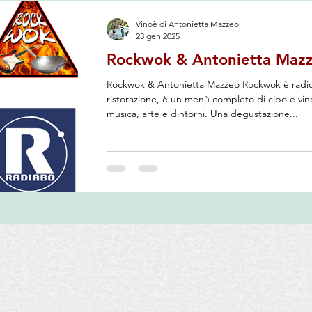
Nella sezione giornalistica che valorizza i miglior
contributi alla divulgazion
Vinoè di Antonietta Mazzeo
23 gen 2025
Rockwok & Antonietta Maz
Rockwok & Antonietta Mazzeo Rockwok è radi
ristorazione, è un menù completo di cibo e vin
musica, arte e dintorni. Una degustazione...