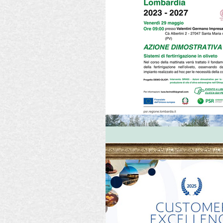
Fiere
Dolci
La Madia
Editoriali
Eventi
Ese
EVO La Madia
Pasta
Recensioni Vino
Zafferan
Consigli per il blog