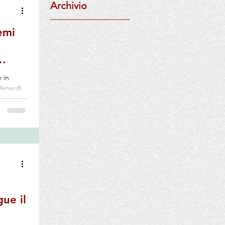
Archivio
l
emi
-
e in
Venerdì
o
Maria
 di
ia, non
Pavese;
torico.
ue il