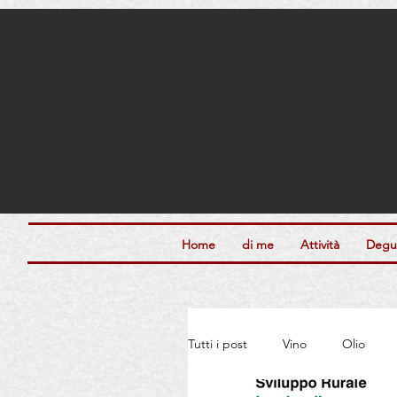
Home
di me
Attività
Degus
Tutti i post
Vino
Olio