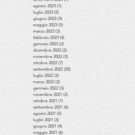
agosto 2023
(1)
1 post
luglio 2023
(5)
5 post
giugno 2023
(3)
3 post
maggio 2023
(5)
5 post
marzo 2023
(3)
3 post
febbraio 2023
(4)
4 post
gennaio 2023
(2)
2 post
dicembre 2022
(2)
2 post
novembre 2022
(3)
3 post
ottobre 2022
(7)
7 post
settembre 2022
(20)
20 post
luglio 2022
(2)
2 post
marzo 2022
(2)
2 post
gennaio 2022
(3)
3 post
novembre 2021
(2)
2 post
ottobre 2021
(1)
1 post
settembre 2021
(6)
6 post
agosto 2021
(5)
5 post
luglio 2021
(3)
3 post
giugno 2021
(4)
4 post
maggio 2021
(6)
6 post