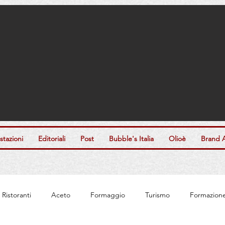
tazioni
Editoriali
Post
Bubble's Italia
Olioè
Brand 
Ristoranti
Aceto
Formaggio
Turismo
Formazion