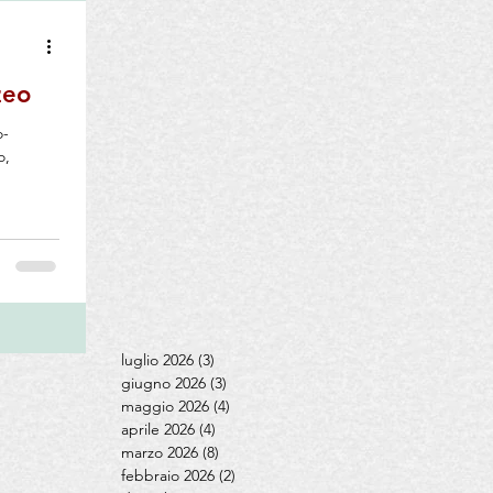
i
zeo
o-
o,
luglio 2026
(3)
3 post
giugno 2026
(3)
3 post
maggio 2026
(4)
4 post
aprile 2026
(4)
4 post
marzo 2026
(8)
8 post
febbraio 2026
(2)
2 post