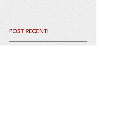
POST RECENTI
Convegno EVOP (Energy
Valorisation of Olive Pits)
SANTA OLIVA -100% Olio
Extra Vergine di Oliva - I.G.P.
Sicilia – Biologico - Miceli &
Sensat – Azienda Agricola
Biologica
UNICO- 100% Olio Extra
Vergine di Oliva biologico
italianoMiceli & Sensat –
Azienda Agricola Biologica