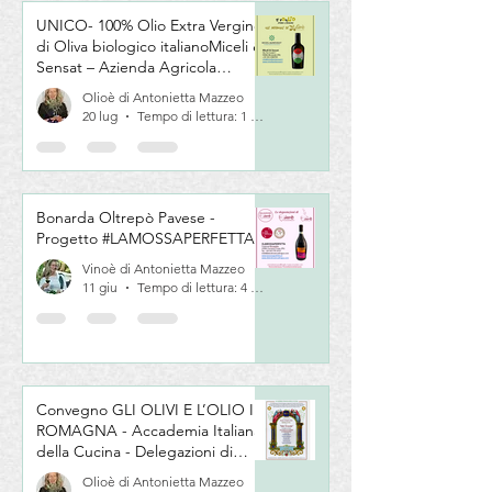
UNICO- 100% Olio Extra Vergine
di Oliva biologico italianoMiceli &
Sensat – Azienda Agricola
Biologica
Olioè di Antonietta Mazzeo
20 lug
Tempo di lettura: 1 min
Bonarda Oltrepò Pavese -
Progetto #LAMOSSAPERFETTA
Vinoè di Antonietta Mazzeo
11 giu
Tempo di lettura: 4 min
Convegno GLI OLIVI E L’OLIO IN
ROMAGNA - Accademia Italiana
della Cucina - Delegazioni di
Romagna e Centro Studi
Olioè di Antonietta Mazzeo