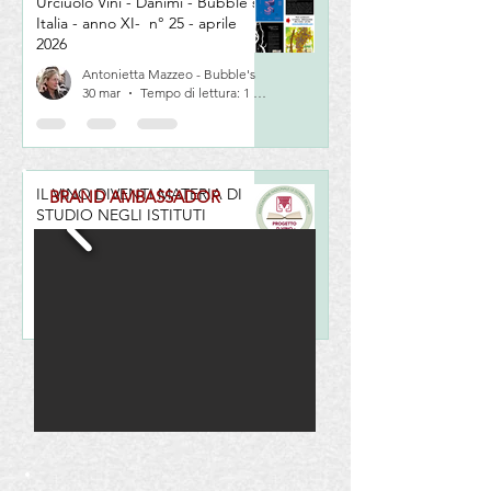
Urciuolo Vini - Danimi - Bubble's
Italia - anno XI- n° 25 - aprile
2026
Antonietta Mazzeo - Bubble's
30 mar
Tempo di lettura: 1 min
IL VINO DIVENTI MATERIA DI
BRAND AMBASSADOR
STUDIO NEGLI ISTITUTI
TURISTICI E ALBERGHIERI
ITALIANI
Vinoè di Antonietta Mazzeo
30 set 2021
Tempo di lettura: 3 min