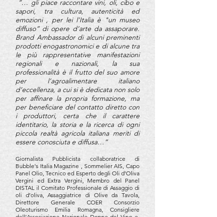
“… gli piace raccontare vini, oli, cibo e
sapori, tra cultura, autenticità ed
emozioni , per lei l’Italia è "un museo
diffuso” di opere d’arte da assaporare.
Brand Ambassador di alcuni preminenti
prodotti enogastronomici e di alcune tra
le più rappresentative manifestazioni
regionali e nazionali, la sua
professionalità è il frutto del suo amore
per l’agroalimentare italiano
d’eccellenza, a cui si è dedicata non solo
per affinare la propria formazione, ma
per beneficiare del contatto diretto con
i produttori, certa che il carattere
identitario, la storia e la ricerca di ogni
piccola realtà agricola italiana meriti di
essere conosciuta e diffusa…”
Giornalista Pubblicista collaboratrice di
Bubble's Italia Magazine , Sommelier AIS, Capo
Panel Olio, Tecnico ed Esperto degli Oli d’Oliva
Vergini ed Extra Vergini, Membro del Panel
DISTAL il Comitato Professionale di Assaggio di
oli d’oliva, Assaggiatrice di Olive da Ta
vola,
Direttore Generale COER Consorzio
Oleoturismo
Emilia Romagna, Consigliere
dell’Associazione Nazionale Donne del Vino e