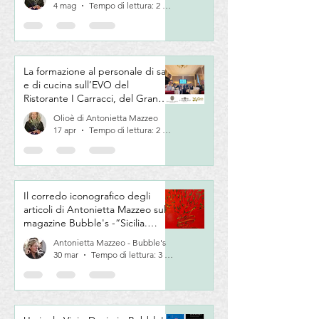
Romagna
4 mag
Tempo di lettura: 2 min
La formazione al personale di sala
e di cucina sull’EVO del
Ristorante I Carracci, del Grand
Hotel Majestic “già Baglioni” di
Olioè di Antonietta Mazzeo
Bologna
17 apr
Tempo di lettura: 2 min
Il corredo iconografico degli
articoli di Antonietta Mazzeo sul
magazine Bubble's -“Sicilia.
L'opera "Rigenerazione" di
Antonietta Mazzeo - Bubble's
Maurilio Iembo per i libro "Sicilia.
30 mar
Tempo di lettura: 3 min
L’isola dell’Olivo” di Andrea Zanfi