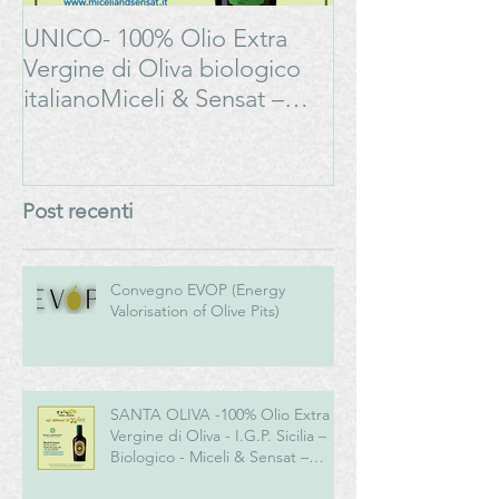
UNICO- 100% Olio Extra
Bonarda Oltrep
Vergine di Oliva biologico
Progetto
italianoMiceli & Sensat –
#LAMOSSAPE
Azienda Agricola Biologica
Post recenti
Convegno EVOP (Energy
Valorisation of Olive Pits)
SANTA OLIVA -100% Olio Extra
Vergine di Oliva - I.G.P. Sicilia –
Biologico - Miceli & Sensat –
Azienda Agricola Biologica