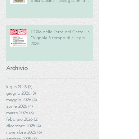
della Cucina - Delegazioni di
Romagna e Centro Studi
Romagna
L’Olio delle Terre dei Castelli a
“Vignola è tempo di ciliegie
2026”
Archivio
luglio 2026
(3)
3 post
giugno 2026
(3)
3 post
maggio 2026
(4)
4 post
aprile 2026
(4)
4 post
marzo 2026
(8)
8 post
febbraio 2026
(2)
2 post
dicembre 2025
(4)
4 post
novembre 2025
(6)
6 post
ottobre 2025
(3)
3 post