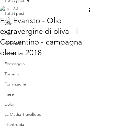
Tutti i post
Admin
Tutti i post
Frà Evaristo - Olio
Vino
extravergine di oliva - Il
Olio
Conventino - campagna
Ristoranti
olearia 2018
Aceto
Formaggio
Turismo
Formazione
Fiere
Dolci
La Madia Travelfood
Filantropia