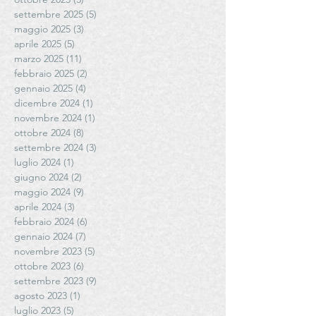
settembre 2025
(5)
5 post
maggio 2025
(3)
3 post
aprile 2025
(5)
5 post
marzo 2025
(11)
11 post
febbraio 2025
(2)
2 post
gennaio 2025
(4)
4 post
dicembre 2024
(1)
1 post
novembre 2024
(1)
1 post
ottobre 2024
(8)
8 post
settembre 2024
(3)
3 post
luglio 2024
(1)
1 post
giugno 2024
(2)
2 post
maggio 2024
(9)
9 post
aprile 2024
(3)
3 post
febbraio 2024
(6)
6 post
gennaio 2024
(7)
7 post
novembre 2023
(5)
5 post
ottobre 2023
(6)
6 post
settembre 2023
(9)
9 post
agosto 2023
(1)
1 post
luglio 2023
(5)
5 post