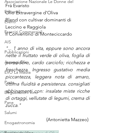
Associazione Nazionale Le Donne del
Frà Evaristo
Editoriali
Olio Extravergine d’Oliva
Blend con cultivar dominanti di 
Eventi
Leccino e Raggiola
Esercizi Commerciali
Il Conventino di Monteciccardo
AIS
"... 1 anno di vita, eppure sono ancora 
Pubblicazioni
nette il fruttato verde di oliva, foglia di 
Assaggi Olio
pomodoro, cardo carciofo; ricchezza e 
freschezza. Ingresso gustativo media 
EVO La Madia
piccantezza, leggera nota di amaro, 
Pasta
ottima fluidità e persistenza. consigliati 
abbinamenti con: insalate miste ricche 
Degustazioni Vino
di ortaggi, vellutate di legumi, crema di 
Pane
zucca."
Salumi
 (Antonietta Mazzeo) 
Enogastronomia
Recensioni Vino
Olioè
Olio Extravergine di Oliva