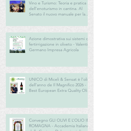
Vino e Turismo: Teoria e pratica
dell’enoturismo in cantina. Al
Senato il nuovo manuale per la
“New Generation” del turismo
del vino italiano
Azione dimostrativa sui sistemi di
fertirrigazione in oliveto - Valentini
Germano Impresa Agricola
UNICO di Miceli & Sensat è l’olio
dell’anno de Il Magnifico 2026 -
Best European Extra Quality Olive
Oil Award
Convegno GLI OLIVI E L’OLIO IN
ROMAGNA - Accademia Italiana