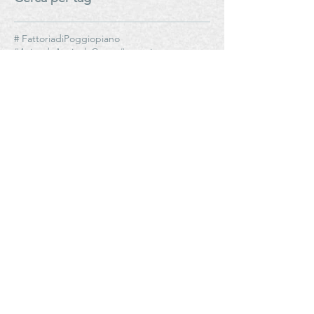
# FattoriadiPoggiopiano
#AziendaAgricolaCoste #antoniettamazzeo #olioediantoniettamazzeo
#Cantele
#CanteleWinery
#CantinaVecchiaTorre
#CantinaleVigne #giuseppefulghesu #fllifulghesu #TeresaFulghesuChighini
#CibusParma
#CletoChiarli
#CletoChiarliTenuteAgricole
#ConsorzioCasalascodelPomodoro
#ConsorzioSaliceSalentino
#ConsorziodiTutelaViniDOPSaliceSalentino
#D-vinoteca #noidonnedelvino #ledonnedelvino #noidonnedelvinoER #RaffaellaCinelli
#DalèRistorante
#DanieleDePascalis
#DemoOliop #OltrepòPavese #PSRLombardia #SviluppoRurale
#Donatellacinellicolombini #antoniettamazzeo #olioediantoniettamazzeo
#Duetorrihotels #Duetorrihotelverona #DuetorrihotelsCollection #hotelduetorriverona
#ErnestoAmaducci #uegbologna #ueg #ledonnedelvinoer
#FattoriadiPoggiopiano
#FederCuochi #ladycheffic #bubbles #bubblesclub #andreazanfi #antoniettamazzeo
#FestaNazionaledelCuoco #Federcuochi #antoniettamazzeo #vinoediantoniettamazzeo
#GrandHotelMajesticGiaBaglioniBologna #Duetorrihotels
#GrandHotelMajesticGiàBaglioni #Duetorrihotels #ristoranteiCarracci #Aromi #aromigroup