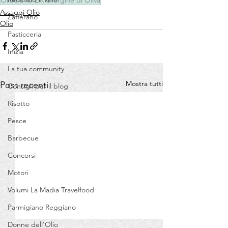
Assaggi Olio
Zafferano
Olio
Pasticceria
Inizia
La tua community
Mostra tutti
Post recenti
Consigli per il blog
Risotto
Pesce
Barbecue
Concorsi
Motori
Volumi La Madia Travelfood
Parmigiano Reggiano
Donne dell'Olio