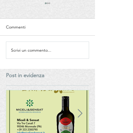
Zorzettig
Commenti
Scrivi un commento...
Emilia Romagna 
da mangiare 202
Olio Extra Vergin
Post in evidenza