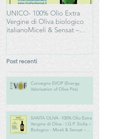
UNICO- 100% Olio Extra
Bonarda Oltrep
Vergine di Oliva biologico
Progetto
italianoMiceli & Sensat –
#LAMOSSAPE
Azienda Agricola Biologica
Post recenti
Convegno EVOP (Energy
Valorisation of Olive Pits)
SANTA OLIVA -100% Olio Extra
Vergine di Oliva - I.G.P. Sicilia –
Biologico - Miceli & Sensat –
Azienda Agricola Biologica