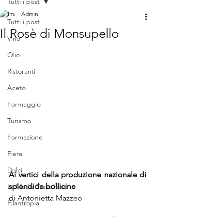
Tutti i post
Admin
Tutti i post
Il Rosè di Monsupello
Vino
Olio
Ristoranti
Aceto
Formaggio
Turismo
Formazione
Fiere
Dolci
Ai vertici della produzione nazionale di 
splendide bollicine
La Madia Travelfood
di Antonietta Mazzeo
Filantropia