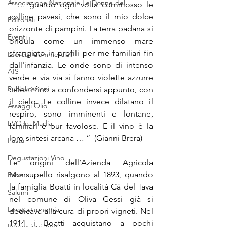
Associazione Nazionale Le Donne del
“ … guardo ogni volta commosso le 
colline pavesi, che sono il mio dolce 
Editoriali
orizzonte di pampini. La terra padana si 
Eventi
ondula come un immenso mare 
sfrangiato in profili per me familiari fin 
Esercizi Commerciali
dall'infanzia. Le onde sono di intenso 
AIS
verde e via via si fanno violette azzurre 
Pubblicazioni
celesti fino a confondersi appunto, con 
il cielo. Le colline invece dilatano il 
Assaggi Olio
respiro, sono imminenti e lontane, 
EVO La Madia
familiari e pur favolose. E il vino è la 
loro sintesi arcana … “  (Gianni Brera)
Pasta
Degustazioni Vino
Le origini dell’Azienda Agricola 
Monsupello risalgono al 1893, quando 
Pane
la famiglia Boatti in località Cà del Tava 
Salumi
nel comune di Oliva Gessi già si 
Enogastronomia
dedicava alla cura di propri vigneti. Nel 
1914 i Boatti acquistano a pochi 
Recensioni Vino