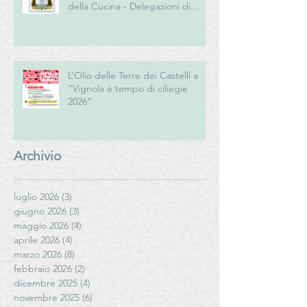
della Cucina - Delegazioni di
Romagna e Centro Studi
Romagna
L’Olio delle Terre dei Castelli a
“Vignola è tempo di ciliegie
2026”
Archivio
luglio 2026
(3)
3 post
giugno 2026
(3)
3 post
maggio 2026
(4)
4 post
aprile 2026
(4)
4 post
marzo 2026
(8)
8 post
febbraio 2026
(2)
2 post
dicembre 2025
(4)
4 post
novembre 2025
(6)
6 post