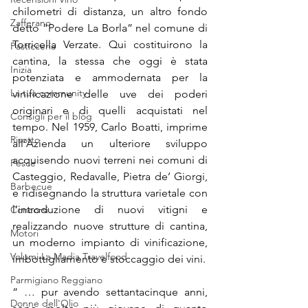
chilometri di distanza, un altro fondo 
Zafferano
detto “Podere La Borla” nel comune di 
Torricella Verzate. Qui costituirono la 
Pasticceria
cantina, la stessa che oggi è stata 
Inizia
potenziata e ammodernata per la 
La tua community
vinificazione delle uve dei poderi 
originari e di quelli acquistati nel 
Consigli per il blog
tempo. Nel 1959, Carlo Boatti, imprime 
Risotto
all’Azienda un ulteriore sviluppo 
acquisendo nuovi terreni nei comuni di 
Pesce
Casteggio, Redavalle, Pietra de’ Giorgi, 
Barbecue
e ridisegnando la struttura varietale con 
l’introduzione di nuovi vitigni e 
Concorsi
realizzando nuove strutture di cantina, 
Motori
un moderno impianto di vinificazione, 
Volumi La Madia Travelfood
imbottigliamento e stoccaggio dei vini. 
Parmigiano Reggiano
“ … pur avendo settantacinque anni, 
Donne dell'Olio