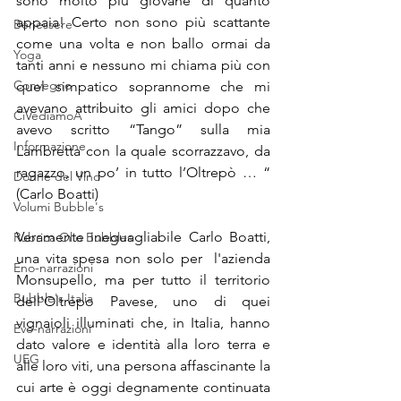
sono molto più giovane di quanto 
appaia! Certo non sono più scattante 
Benessere
come una volta e non ballo ormai da 
Yoga
tanti anni e nessuno mi chiama più con 
Convegno
quel simpatico soprannome che mi 
avevano attribuito gli amici dopo che 
CiVediamoA
avevo scritto “Tango” sulla mia 
Informazione
Lambretta con la quale scorrazzavo, da 
ragazzo, un po’ in tutto l’Oltrepò … “ 
Donne del Vino
(Carlo Boatti)
Volumi Bubble's
Veramente ineguagliabile Carlo Boatti,  
Rubrica Olio Bubbles
una vita spesa non solo per  l'azienda 
Eno-narrazioni
Monsupello, ma per tutto il territorio 
Bubble's Italia
dell'Oltrepo Pavese, uno di quei 
vignaioli illuminati che, in Italia, hanno 
Evo-narrazioni
dato valore e identità alla loro terra e 
UEG
alle loro viti, una persona affascinante la 
cui arte è oggi degnamente continuata 