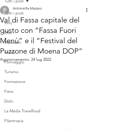
Tutti i post
Antonietta Mazzeo
Tutti i post
Val di Fassa capitale del
Vino
gusto con “Fassa Fuori
Olio
Menù” e il “Festival del
Ristoranti
Puzzone di Moena DOP”
Aceto
Aggiornamento:
24 lug 2022
Formaggio
Turismo
Formazione
Fiere
Dolci
La Madia Travelfood
Filantropia