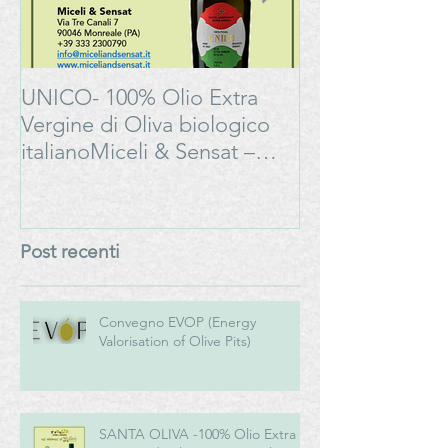
UNICO- 100% Olio Extra
Bonarda Oltrep
Vergine di Oliva biologico
Progetto
italianoMiceli & Sensat –
#LAMOSSAPE
Azienda Agricola Biologica
Post recenti
Convegno EVOP (Energy
Valorisation of Olive Pits)
SANTA OLIVA -100% Olio Extra