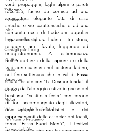
verdi propaggini, laghi alpini e pareti 
Zafferano
rocciose, fanno da cornice ad una 
architettura elegante fatta di case 
Pasticceria
antiche e vie caratteristiche e ad una 
Inizia
comunità ricca di tradizioni popolari 
legate alla cultura ladina , tra storia, 
La tua community
religione, arte, favole, leggende ed 
Consigli per il blog
enogastronomia. A testimonianza 
Risotto
dell’importanza della sapienza e della 
tradizione culinaria nel costume ladino, 
Pesce
nel fine settimana che in Val di Fassa 
Barbecue
saluta l’estate con “La Desmonteada”, il 
rientro dall’alpeggio estivo in paese del 
Concorsi
bestiame “vestito a festa” con corone 
Motori
di fiori, accompagnato dagli allevatori, 
Volumi La Madia Travelfood
dai gruppi folkloristici e dai 
rappresentanti delle associazioni locali, 
Parmigiano Reggiano
torna “Fassa Fuori Menù”, il festival 
Donne dell'Olio
gastronomico che per far conoscere e 