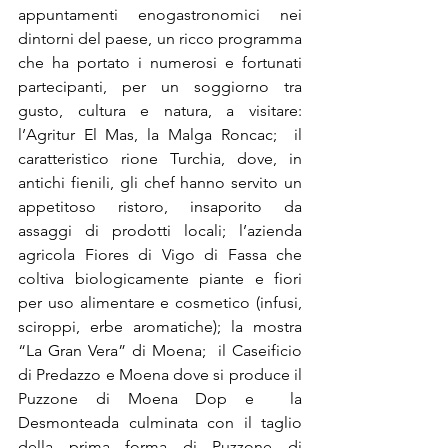
appuntamenti enogastronomici nei 
dintorni del paese, un ricco programma 
che ha portato i numerosi e fortunati 
partecipanti, per un soggiorno tra 
gusto, cultura e natura, a visitare:  
l’Agritur El Mas, la Malga Roncac;  il 
caratteristico rione Turchia, dove, in 
antichi fienili, gli chef hanno servito un 
appetitoso ristoro, insaporito da 
assaggi di prodotti locali; l’azienda 
agricola Fiores di Vigo di Fassa che 
coltiva biologicamente piante e fiori 
per uso alimentare e cosmetico (infusi, 
sciroppi, erbe aromatiche); la mostra 
“La Gran Vera” di Moena;  il Caseificio 
di Predazzo e Moena dove si produce il 
Puzzone di Moena Dop e  la 
Desmonteada culminata con il taglio 
della prima forma di Puzzone di 