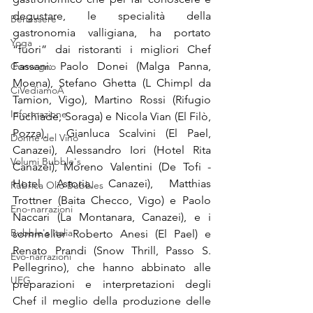
degustare, le specialità della 
Benessere
gastronomia valligiana, ha portato 
Yoga
“fuori” dai ristoranti i migliori Chef 
Fassani: Paolo Donei (Malga Panna, 
Convegno
Moena), Stefano Ghetta (L Chimpl da 
CiVediamoA
Tamion, Vigo), Martino Rossi (Rifugio 
Informazione
Fuchiade, Soraga) e Nicola Vian (El Filò, 
Pozza),  Gianluca Scalvini (El Pael, 
Donne del Vino
Canazei), Alessandro Iori (Hotel Rita 
Volumi Bubble's
Canazei), Moreno Valentini (De Tofi - 
Hotel Astoria, Canazei), Matthias 
Rubrica Olio Bubbles
Trottner (Baita Checco, Vigo) e Paolo 
Eno-narrazioni
Naccari (La Montanara, Canazei), e i 
Bubble's Italia
sommelier Roberto Anesi (El Pael) e 
Renato Prandi (Snow Thrill, Passo S. 
Evo-narrazioni
Pellegrino), che hanno abbinato alle 
UEG
preparazioni e interpretazioni degli 
Chef il meglio della produzione delle 