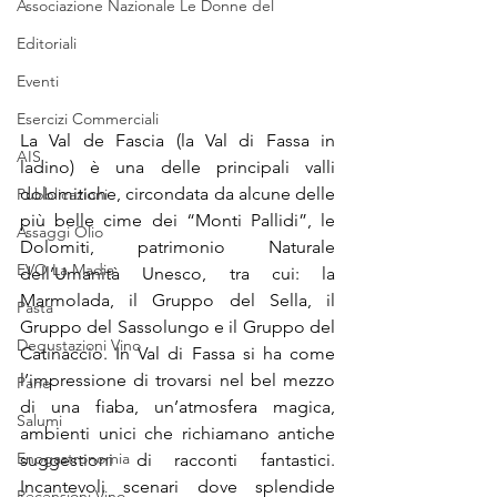
Associazione Nazionale Le Donne del
Editoriali
Eventi
Esercizi Commerciali
La Val de Fascia (la Val di Fassa in 
AIS
ladino) è una delle principali valli 
dolomitiche, circondata da alcune delle 
Pubblicazioni
più belle cime dei “Monti Pallidi”, le  
Assaggi Olio
Dolomiti, patrimonio Naturale 
EVO La Madia
dell’Umanità Unesco, tra cui: la 
Marmolada, il Gruppo del Sella, il 
Pasta
Gruppo del Sassolungo e il Gruppo del 
Degustazioni Vino
Catinaccio. In Val di Fassa si ha come 
l’impressione di trovarsi nel bel mezzo 
Pane
di una fiaba, un’atmosfera magica,  
Salumi
ambienti unici che richiamano antiche 
Enogastronomia
suggestioni di racconti fantastici. 
Incantevoli scenari dove splendide 
Recensioni Vino