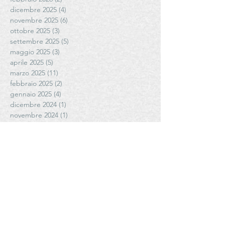
dicembre 2025
(4)
4 post
novembre 2025
(6)
6 post
ottobre 2025
(3)
3 post
settembre 2025
(5)
5 post
maggio 2025
(3)
3 post
aprile 2025
(5)
5 post
marzo 2025
(11)
11 post
febbraio 2025
(2)
2 post
gennaio 2025
(4)
4 post
dicembre 2024
(1)
1 post
novembre 2024
(1)
1 post
ottobre 2024
(8)
8 post
settembre 2024
(3)
3 post
luglio 2024
(1)
1 post
giugno 2024
(2)
2 post
maggio 2024
(9)
9 post
aprile 2024
(3)
3 post
febbraio 2024
(6)
6 post
gennaio 2024
(7)
7 post
novembre 2023
(5)
5 post
ottobre 2023
(6)
6 post