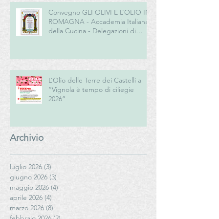
Convegno GLI OLIVI E L’OLIO IN
ROMAGNA - Accademia Italiana
della Cucina - Delegazioni di
Romagna e Centro Studi
Romagna
L’Olio delle Terre dei Castelli a
“Vignola è tempo di ciliegie
2026”
Archivio
luglio 2026
(3)
3 post
giugno 2026
(3)
3 post
maggio 2026
(4)
4 post
aprile 2026
(4)
4 post
marzo 2026
(8)
8 post
febbraio 2026
(2)
2 post